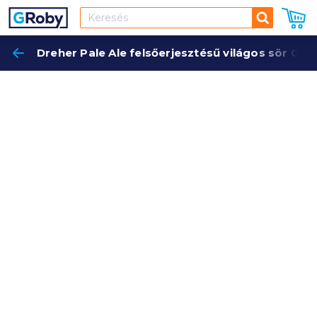
Keresés
Dreher Pale Ale felsőerjesztésű világos sör 0,5
Keres