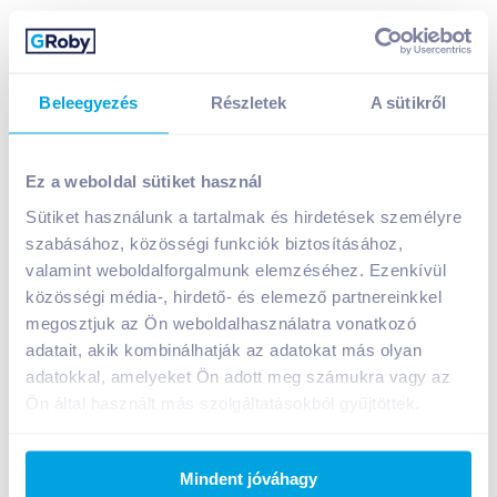
Beleegyezés
Részletek
A sütikről
Dreher Pale Ale felsőerjesztésű világos sör 0,5 l
dobozos
Ez a weboldal sütiket használ
319
Ft /
db
Sütiket használunk a tartalmak és hirdetések személyre
Egységár:
638
Ft /
liter
szabásához, közösségi funkciók biztosításához,
Nettó eladási ár:
251
Ft /
db
(
27
% áfa)
valamint weboldalforgalmunk elemzéséhez. Ezenkívül
közösségi média-, hirdető- és elemező partnereinkkel
Kosárba
megosztjuk az Ön weboldalhasználatra vonatkozó
Kosárba
adatait, akik kombinálhatják az adatokat más olyan
adatokkal, amelyeket Ön adott meg számukra vagy az
Ön által használt más szolgáltatásokból gyűjtöttek.
A termék megszűnt
Mindent jóváhagy
Bevásárlólistához adom
Értesíts, ha olcsóbb!