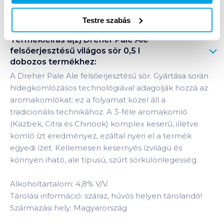
Testre szabás
Termékleírás a(z)
Dreher Pale Ale
felsőerjesztésű világos sör 0,5 l
dobozos
termékhez:
A Dreher Pale Ale felsőerjesztésű sör. Gyártása során
hidegkomlózásos technológiával adagolják hozzá az
aromakomlókat; ez a folyamat közel áll a
tradicionális technikához. A 3-féle aromakomló
(Kazbek, Citra és Chinook) komplex keserű, illetve
komló ízt eredményez, ezáltal nyeri el a termék
egyedi ízét. Kellemesen kesernyés ízvilágú és
könnyen iható, ale típusú, szűrt sörkülönlegesség.
Alkoholtartalom: 4,8% V/V.
Tárolási információ: száraz, hűvös helyen tárolandó!
Származási hely: Magyarország