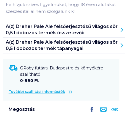
Felhívjuk szíves figyelmüket, hogy 18 éven aluliakat
szeszes itallal nem szolgálunk ki!
A(z)
Dreher Pale Ale felsőerjesztésű világos sör
0,5 l dobozos
termék összetevői:
A(z)
Dreher Pale Ale felsőerjesztésű világos sör
0,5 l dobozos
termék tápanyagai:
GRoby futárral Budapestre és környékére
szállítható
0-990 Ft
További szállítási információk
Megosztás