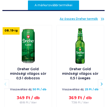
A márka további termékei
Az összes
Dreher
termék
08. 19
-ig
Dreher Gold
Dreher Gold
minőségi világos sör
minőségi világos sör
0,5 l dobozos
0,5 l üveges
Visszaváltási díj:
50
Ft
/
db
Visszaváltási díj:
25
Ft
/
db
349
Ft /
db
369
Ft /
db
698
Ft /
liter
738
Ft /
liter