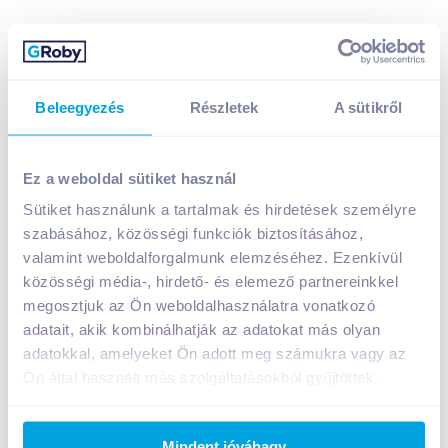
Beleegyezés
Részletek
A sütikről
Cerbona Sport Slim müzliszelet 35 g csokoládés-
vörösáfonyás, édesítőszerekkel
Ez a weboldal sütiket használ
319
Ft /
db
Sütiket használunk a tartalmak és hirdetések személyre
Egységár:
9 114
Ft /
kg
szabásához, közösségi funkciók biztosításához,
Nettó eladási ár:
270
Ft /
db
(
18
% áfa)
valamint weboldalforgalmunk elemzéséhez. Ezenkívül
közösségi média-, hirdető- és elemező partnereinkkel
Kosárba
Kosárba
megosztjuk az Ön weboldalhasználatra vonatkozó
adatait, akik kombinálhatják az adatokat más olyan
adatokkal, amelyeket Ön adott meg számukra vagy az
Ön által használt más szolgáltatásokból gyűjtöttek.
A termék megszűnt
Mindent jóváhagy