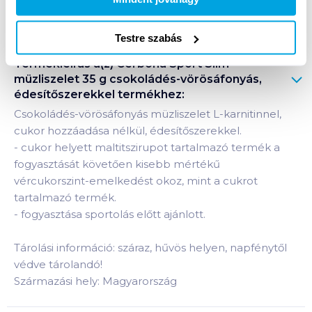
Bevásárlólistához adom
Értesíts, ha olcsóbb!
Testre szabás
Termékleírás a(z)
Cerbona Sport Slim
müzliszelet 35 g csokoládés-vörösáfonyás,
édesítőszerekkel
termékhez:
Csokoládés-vörösáfonyás müzliszelet L-karnitinnel,
cukor hozzáadása nélkül, édesítőszerekkel.
-
cukor helyett maltitszirupot tartalmazó termék a
fogyasztását követően kisebb mértékű
vércukorszint-emelkedést okoz, mint a cukrot
tartalmazó termék.
-
fogyasztása sportolás előtt ajánlott.
Tárolási információ: száraz, hűvös helyen, napfénytől
védve tárolandó!
Származási hely: Magyarország