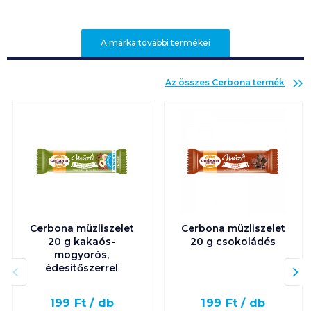
A márka további termékei
Az összes
Cerbona
termék
Cerbona müzliszelet
Cerbona müzliszelet
20 g kakaós-
20 g csokoládés
mogyorós,
édesítőszerrel
199
Ft /
db
199
Ft /
db