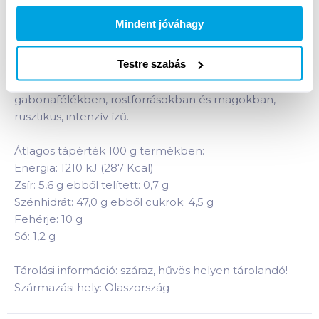
Termékleírás a(z)
Orva Pane Bauletto 8
Mindent jóváhagy
gabonás toast kenyér 400 g szójával,
szeletelt
termékhez:
Testre szabás
Szója felhasználásával készült kenyér,
napraforgóolajjal. Egy ízletes kenyér gazdag
gabonafélékben, rostforrásokban és magokban,
rusztikus, intenzív ízű.
Átlagos tápérték 100 g termékben:
Energia: 1210 kJ (287 Kcal)
Zsír: 5,6 g ebből telített: 0,7 g
Szénhidrát: 47,0 g ebből cukrok: 4,5 g
Fehérje: 10 g
Só: 1,2 g
Tárolási információ: száraz, hűvös helyen tárolandó!
Származási hely: Olaszország