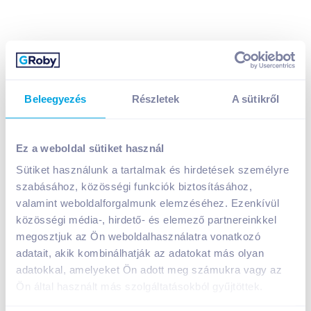
Beleegyezés
Részletek
A sütikről
Ez a weboldal sütiket használ
Sütiket használunk a tartalmak és hirdetések személyre
Orva Pane Bauletto 8 gabonás toast kenyér 400 g
szabásához, közösségi funkciók biztosításához,
szójával, szeletelt
valamint weboldalforgalmunk elemzéséhez. Ezenkívül
A termék megszűnt
közösségi média-, hirdető- és elemező partnereinkkel
megosztjuk az Ön weboldalhasználatra vonatkozó
adatait, akik kombinálhatják az adatokat más olyan
Bevásárlólistához adom
Értesíts, ha olcsóbb!
adatokkal, amelyeket Ön adott meg számukra vagy az
Ön által használt más szolgáltatásokból gyűjtöttek.