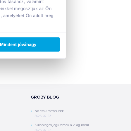
tosításához, valamint
A kosarad jelenleg üres.
einkkel megosztjuk az Ön
Adj hozzá termékeket!
l, amelyeket Ön adott meg
Mindent jóváhagy
GROBY BLOG
Ne csak forrón idd!
2026. 07. 23.
Különleges jégkrémek a világ körül
2026. 07. 22.