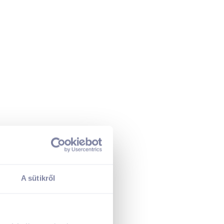
Ár szerint növekvő
Ár szerint
csökkenő
Egységár szerint
növekvő
Egységár szerint
csökkenő
Termék neve A-Z
Termék neve Z-A
A sütikről