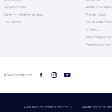
Üvegvisszaváltás
Adatkezelési tájéko
Szelektív hulladékok gyűjtése
Fizetési módok
Kerekítsd fel!
Szállítási informáci
Impresszum
Szavatosság, rekla
Termékvisszahívás
Kövess minket!
ÁLTALÁNOS SZERZŐDÉSI FELTÉTELEK
ADATKEZELÉSI TÁJÉK