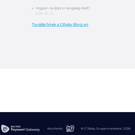
Hogyan ne dobj ki rengeteg ételt?
2026. 06. 23.
További hírek a GRoby Blog-on
0
Ft
ÖSSZESEN
A végösszeg a szállítás költségét, illetve
MPL szállítás esetén a csomagolási
költséget nem tartalmazza.
További
információ
MEGRENDELÉS
Készítette:
© G'Roby Szupermarketek,
2026