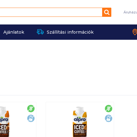
Keresés
Áruház
Ajánlatok
Szállítási információk
gluténmentes
gluténment
laktózmentes
laktózment