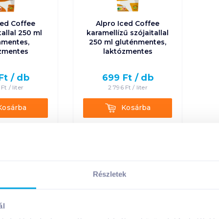
ced Coffee
Alpro Iced Coffee
allal 250 ml
karamellízű szójaitallal
nmentes,
250 ml gluténmentes,
zmentes
laktózmentes
Ft /
db
699
Ft /
db
Ft /
liter
2 796
Ft /
liter
rba
Kosárba
Kosárba
Kosárba
on = 15 db
1 karton = 15 db
n a kosárba
+1 karton a kosárba
Részletek
ál