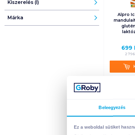
Kiszerelés (l)
Alpro I
Márka
mandulait
gluté
laktó
699
2 796
Kosá
1 kart
+1 karto
Beleegyezés
Ez a weboldal sütiket haszn