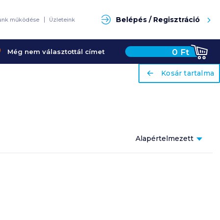
Keresés
Belépés / Regisztráció
unk működése
Üzleteink
0
Ft
Még nem választottál címet
ariaLabel
ariaLabel
Kosár tartalma
Kosár tartalma
Alapértelmezett
Népszerűség
es
szerint
es
Alapértelmezett