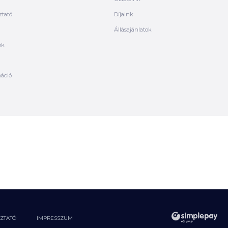
ztató
Díjaink
Állásajánlatok
ók
máció
OZTATÓ
IMPRESSZUM