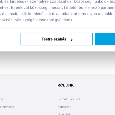
mak és hirdetések személyre szabásához, közösségi funkciók biz
hez. Ezenkívül közösségi média-, hirdető- és elemező partner
zó adatait, akik kombinálhatják az adatokat más olyan adatokka
sznált más szolgáltatásokból gyűjtöttek.
Testre szabás
K
RÓLUNK
ése
Bemutatkozunk
 feltételek
Kapcsolat
Üzleteink