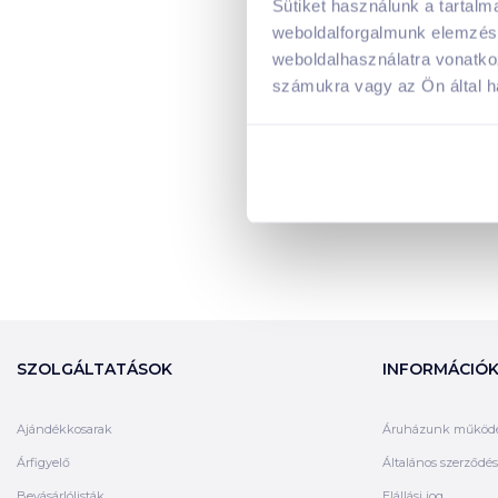
Sütiket használunk a tartal
weboldalforgalmunk elemzésé
weboldalhasználatra vonatko
számukra vagy az Ön által ha
SZOLGÁLTATÁSOK
INFORMÁCIÓ
Ajándékkosarak
Áruházunk működ
Árfigyelő
Általános szerződési
Bevásárlólisták
Elállási jog