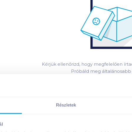
Kérjük ellenőrizd, hogy megfelelően írtad
Próbáld meg általánosabb k
vagy
módosíts a szűrési beáll
Bizonyos termékeket csak Budapestre é
Részletek
További szállítási infor
ál