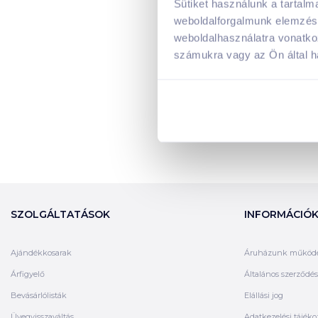
Sütiket használunk a tartal
weboldalforgalmunk elemzésé
weboldalhasználatra vonatko
számukra vagy az Ön által ha
SZOLGÁLTATÁSOK
INFORMÁCIÓ
Ajándékkosarak
Áruházunk működ
Árfigyelő
Általános szerződési
Bevásárlólisták
Elállási jog
Üvegvisszaváltás
Adatkezelési tájéko