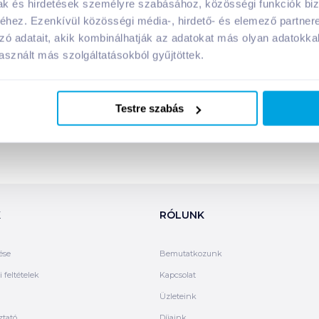
mak és hirdetések személyre szabásához, közösségi funkciók biz
hez. Ezenkívül közösségi média-, hirdető- és elemező partner
zó adatait, akik kombinálhatják az adatokat más olyan adatokka
sznált más szolgáltatásokból gyűjtöttek.
Testre szabás
K
RÓLUNK
ése
Bemutatkozunk
 feltételek
Kapcsolat
Üzleteink
ztató
Díjaink