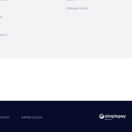
Állásajánlatok
ók
máció
OZTATÓ
IMPRESSZUM