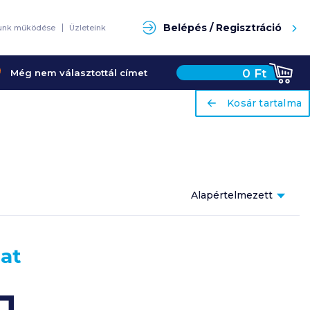
Keresés
Belépés / Regisztráció
unk működése
Üzleteink
0
Ft
Még nem választottál címet
ariaLabel
ariaLabel
Kosár tartalma
Kosár tartalma
Alapértelmezett
Népszerűség
szerint
lat
Alapértelmezett