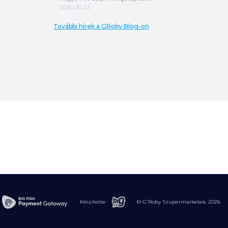
2026. 06. 23.
További hírek a GRoby Blog-on
0
Ft
ÖSSZESEN
A végösszeg a szállítás költségét, illetve
MPL szállítás esetén a csomagolási
költséget nem tartalmazza.
További
információ
Készítette:
© G'Roby Szupermarketek,
2026
MEGRENDELÉS