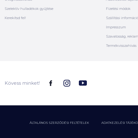
Szelektív hulladékok gyűjtése
Fizetési módok
Kerekítsd fel!
Szállítási informáci
Impresszum
Szavatosság, rekla
Termékvisszahívás
Kövess minket!
ÁLTALÁNOS SZERZŐDÉSI FELTÉTELEK
ADATKEZELÉSI TÁJÉK