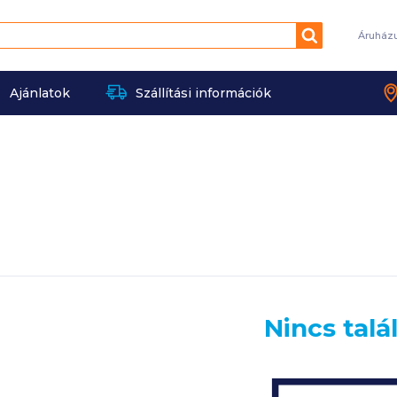
Keresés
Áruház
Ajánlatok
Szállítási információk
Nincs talá