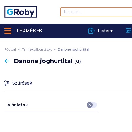
TERMÉKEK
Listáim
Főoldal
Termékválogatások
Danone joghurtital
Vissza
Danone joghurtital
(0)
Szűrések
Ajánlatok