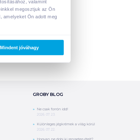
tosításához, valamint
A kosarad jelenleg üres.
einkkel megosztjuk az Ön
Adj hozzá termékeket!
l, amelyeket Ön adott meg
Mindent jóváhagy
GROBY BLOG
Ne csak forrón idd!
2026. 07. 23.
Különleges jégkrémek a világ körül
2026. 07. 22.
Hogyan ne dobj ki rengeteg ételt?