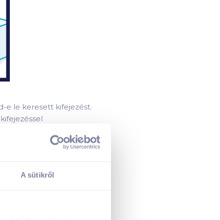
Ár szerint növekvő
Ár szerint
csökkenő
Egységár szerint
növekvő
Egységár szerint
-e le keresett kifejezést.
csökkenő
ifejezéssel
Termék neve A-Z
ításokon!
Termék neve Z-A
s környékére szállítunk.
A sütikről
mációk