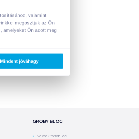
tosításához, valamint
A kosarad jelenleg üres.
einkkel megosztjuk az Ön
Adj hozzá termékeket!
l, amelyeket Ön adott meg
Mindent jóváhagy
GROBY BLOG
Ne csak forrón idd!