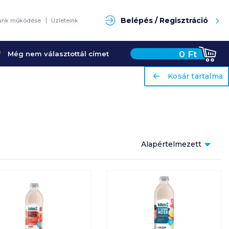
Keresés
Belépés / Regisztráció
unk működése
Üzleteink
0
Ft
Még nem választottál címet
ariaLabel
ariaLabel
Kosár tartalma
Kosár tartalma
Alapértelmezett
Népszerűség
szerint
Alapértelmezett