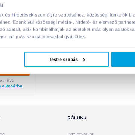
ál
itamin Water
mak és hirdetések személyre szabásához, közösségi funkciók biz
 citrom-lime
hez. Ezenkívül közösségi média-, hirdető- és elemező partner
ű szénsavas
zó adatait, akik kombinálhatják az adatokat más olyan adatokka
tal 0,5 l
sznált más szolgáltatásokból gyűjtöttek.
 díj:
50
Ft
/
db
Ft /
db
Ft /
liter
Testre szabás
rba
Kosárba
on = 6 db
n a kosárba
K
RÓLUNK
ése
Bemutatkozunk