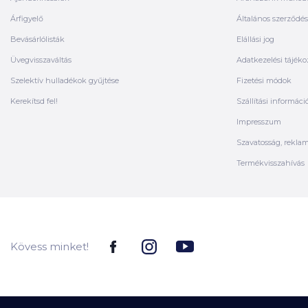
Árfigyelő
Általános szerződési
Bevásárlólisták
Elállási jog
Üvegvisszaváltás
Adatkezelési tájéko
Szelektív hulladékok gyűjtése
Fizetési módok
Kerekítsd fel!
Szállítási informáci
Impresszum
Szavatosság, rekla
Termékvisszahívás
Kövess minket!