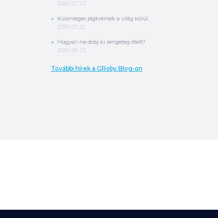
2026. 07. 23.
Különleges jégkrémek a világ körül
2026. 07. 22.
Hogyan ne dobj ki rengeteg ételt?
2026. 06. 23.
További hírek a GRoby Blog-on
0
Ft
ÖSSZESEN
A végösszeg a szállítás költségét, illetve
MPL szállítás esetén a csomagolási
költséget nem tartalmazza.
További