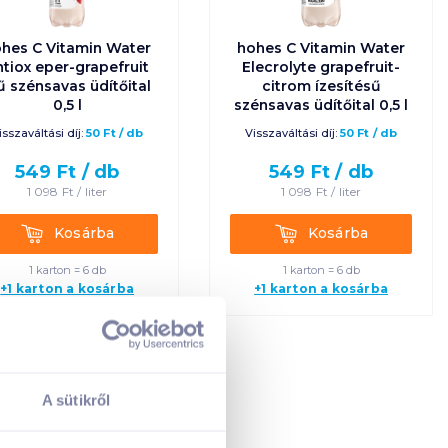
Ár szerint növekvő
hes C Vitamin Water
hohes C Vitamin Water
Ár szerint
ntiox eper-grapefruit
Elecrolyte grapefruit-
csökkenő
ű szénsavas üdítőital
citrom ízesítésű
0,5 l
szénsavas üdítőital 0,5 l
Egységár szerint
isszaváltási díj:
50
Ft
/
db
Visszaváltási díj:
50
Ft
/
db
növekvő
549
Ft /
db
549
Ft /
db
1 098
Ft /
liter
1 098
Ft /
liter
Egységár szerint
csökkenő
Kosárba
Kosárba
Kosárba
Kosárba
1 karton = 6 db
1 karton = 6 db
Termék neve A-Z
+1 karton a kosárba
+1 karton a kosárba
Termék neve Z-A
A sütikről