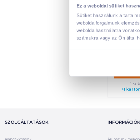
Ez a weboldal sütiket haszn
hohes C V
Sütiket használunk a tartal
Elecrolyte
weboldalforgalmunk elemzésé
ízesítés
weboldalhasználatra vonatko
üdítői
számukra vagy az Ön által ha
Visszaváltási
549
1 098
Kosá
1 kart
+1 karto
SZOLGÁLTATÁSOK
INFORMÁCIÓ
Ajándékkosarak
Áruházunk működ