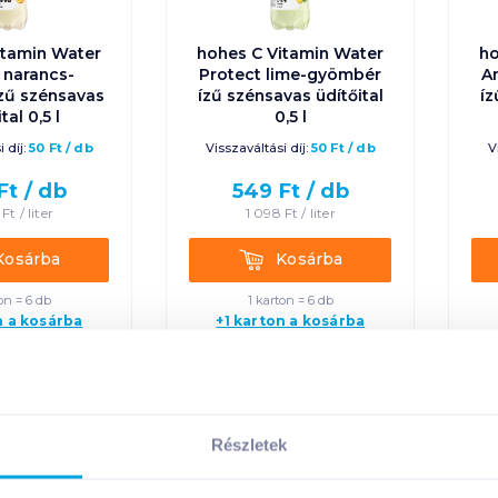
itamin Water
hohes C Vitamin Water
ho
 narancs-
Protect lime-gyömbér
A
zű szénsavas
ízű szénsavas üdítőital
íz
tal 0,5 l
0,5 l
 díj:
50
Ft
/
db
Visszaváltási díj:
50
Ft
/
db
V
Ft /
db
549
Ft /
db
Ft /
liter
1 098
Ft /
liter
rba
Kosárba
Kosárba
Kosárba
on = 6 db
1 karton = 6 db
n a kosárba
+1 karton a kosárba
Részletek