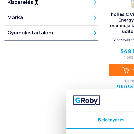
Kiszerelés (l)
hohes C V
Márka
Energy
maracuja í
üdítői
Gyümölcstartalom
Visszaváltási
549
1 098
Kosá
1 kart
+1 karto
Beleegyezés