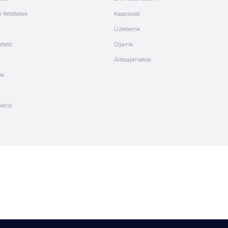
 feltételek
Kapcsolat
Üzleteink
ztató
Díjaink
Állásajánlatok
ók
máció