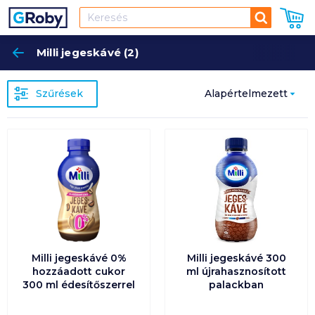
Keresés
Milli jegeskávé (2)
Keres
Szűrések
Alapértelmezett
Népszerűség
szerint
Alapértelmezett
Ár szerint
növekvő
Milli jegeskávé 0%
Milli jegeskávé 300
Ár szerint
hozzáadott cukor
ml újrahasznosított
csökkenő
300 ml édesítőszerrel
palackban