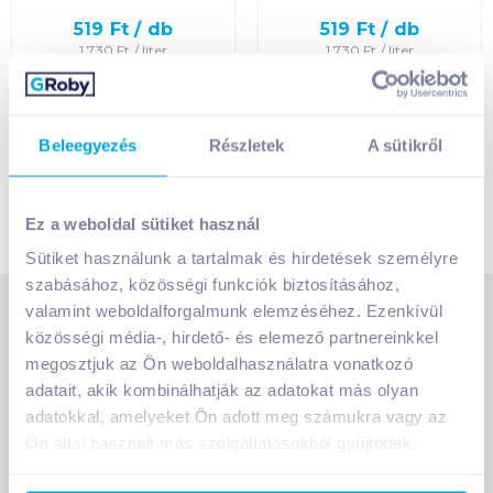
Egységár szerint
növekvő
519
Ft /
db
519
Ft /
db
1 730
Ft /
liter
1 730
Ft /
liter
Egységár szerint
Kosárba
Kosárba
Kosárba
Kosárba
csökkenő
1 karton = 12 db
1 karton = 12 db
Beleegyezés
Részletek
A sütikről
+1 karton a kosárba
+1 karton a kosárba
Termék neve A-Z
Termék neve Z-A
Ez a weboldal sütiket használ
Sütiket használunk a tartalmak és hirdetések személyre
szabásához, közösségi funkciók biztosításához,
valamint weboldalforgalmunk elemzéséhez. Ezenkívül
SZOLGÁLTATÁSOK
közösségi média-, hirdető- és elemező partnereinkkel
Ajándékkosarak
megosztjuk az Ön weboldalhasználatra vonatkozó
INFORMÁCIÓK
Árfigyelő
adatait, akik kombinálhatják az adatokat más olyan
Áruházunk működése
adatokkal, amelyeket Ön adott meg számukra vagy az
Bevásárlólisták
Ön által használt más szolgáltatásokból gyűjtöttek.
RÓLUNK
Általános szerződési feltételek
Üvegvisszaváltás
Bemutatkozunk
Elállási jog