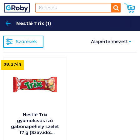
Keresés
Nestlé Trix (1)
Keres
Szűrések
Alapértelmezett
Népszerűség
08. 27
-ig
szerint
Alapértelmezett
Ár szerint
növekvő
Nestlé Trix
Ár szerint
gyümölcsös ízű
csökkenő
gabonapehely szelet
17 g (Szav.idő:
2026.08.31.)