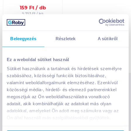
Egységár szerint
növekvő
159
Ft /
db
9 353
Ft /
kg
Egységár szerint
Kosárba
Kosárba
csökkenő
1 karton = 16 db
Beleegyezés
Részletek
A sütikről
+1 karton a kosárba
Termék neve A-Z
Termék neve Z-A
Ez a weboldal sütiket használ
Sütiket használunk a tartalmak és hirdetések személyre
szabásához, közösségi funkciók biztosításához,
valamint weboldalforgalmunk elemzéséhez. Ezenkívül
SZOLGÁLTATÁSOK
közösségi média-, hirdető- és elemező partnereinkkel
Ajándékkosarak
megosztjuk az Ön weboldalhasználatra vonatkozó
INFORMÁCIÓK
Árfigyelő
adatait, akik kombinálhatják az adatokat más olyan
Áruházunk működése
adatokkal, amelyeket Ön adott meg számukra vagy az
Bevásárlólisták
Ön által használt más szolgáltatásokból gyűjtöttek.
RÓLUNK
Általános szerződési feltételek
Üvegvisszaváltás
Bemutatkozunk
Elállási jog