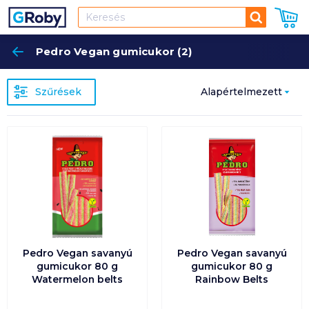
Keresés
Pedro Vegan gumicukor (2)
Keres
Szűrések
Alapértelmezett
Népszerűség
szerint
Alapértelmezett
Ár szerint
növekvő
Pedro Vegan savanyú
Pedro Vegan savanyú
Ár szerint
gumicukor 80 g
gumicukor 80 g
csökkenő
Watermelon belts
Rainbow Belts