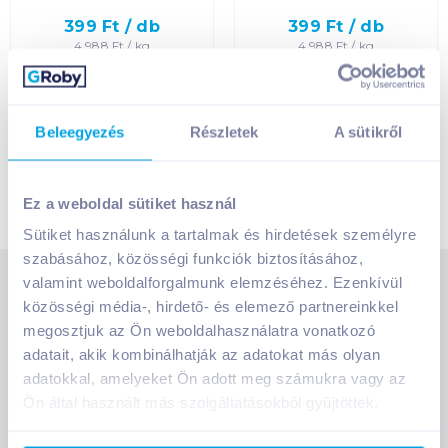
Egységár szerint
növekvő
399
Ft /
db
399
Ft /
db
4 988
Ft /
kg
4 988
Ft /
kg
Egységár szerint
Kosárba
Kosárba
Kosárba
Kosárba
csökkenő
1 karton = 20 db
1 karton = 20 db
Beleegyezés
Részletek
A sütikről
+1 karton a kosárba
+1 karton a kosárba
Termék neve A-Z
Termék neve Z-A
Ez a weboldal sütiket használ
Sütiket használunk a tartalmak és hirdetések személyre
szabásához, közösségi funkciók biztosításához,
valamint weboldalforgalmunk elemzéséhez. Ezenkívül
SZOLGÁLTATÁSOK
közösségi média-, hirdető- és elemező partnereinkkel
Ajándékkosarak
megosztjuk az Ön weboldalhasználatra vonatkozó
INFORMÁCIÓK
Árfigyelő
adatait, akik kombinálhatják az adatokat más olyan
Áruházunk működése
adatokkal, amelyeket Ön adott meg számukra vagy az
Bevásárlólisták
Ön által használt más szolgáltatásokból gyűjtöttek.
RÓLUNK
Általános szerződési feltételek
Üvegvisszaváltás
Bemutatkozunk
Elállási jog