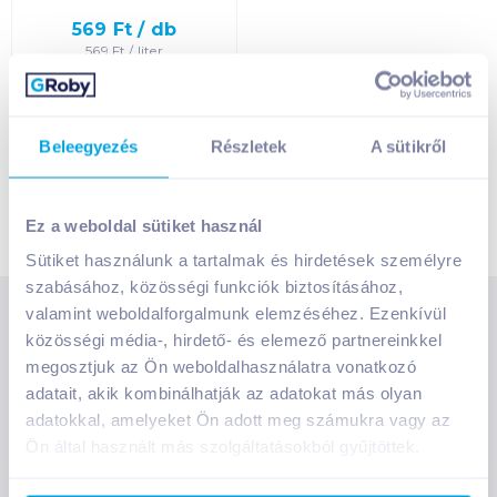
Egységár szerint
növekvő
569
Ft /
db
569
Ft /
liter
Egységár szerint
Kosárba
Kosárba
csökkenő
1 karton = 12 db
Beleegyezés
Részletek
A sütikről
+1 karton a kosárba
Termék neve A-Z
Termék neve Z-A
Ez a weboldal sütiket használ
Sütiket használunk a tartalmak és hirdetések személyre
szabásához, közösségi funkciók biztosításához,
valamint weboldalforgalmunk elemzéséhez. Ezenkívül
SZOLGÁLTATÁSOK
közösségi média-, hirdető- és elemező partnereinkkel
Ajándékkosarak
megosztjuk az Ön weboldalhasználatra vonatkozó
INFORMÁCIÓK
Árfigyelő
adatait, akik kombinálhatják az adatokat más olyan
Áruházunk működése
adatokkal, amelyeket Ön adott meg számukra vagy az
Bevásárlólisták
Ön által használt más szolgáltatásokból gyűjtöttek.
RÓLUNK
Általános szerződési feltételek
Üvegvisszaváltás
Bemutatkozunk
Elállási jog