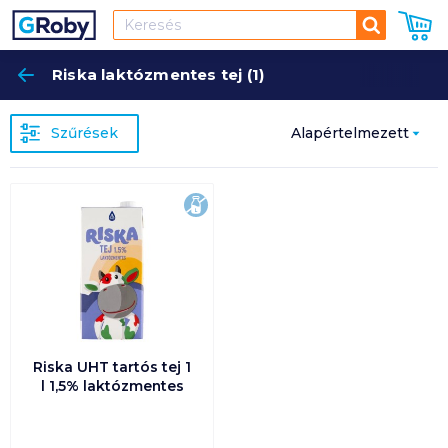
Keresés
Riska laktózmentes tej (1)
Keres
Szűrések
Alapértelmezett
Népszerűség
laktózmentes
szerint
Alapértelmezett
Ár szerint
növekvő
Riska UHT tartós tej 1
Ár szerint
l 1,5% laktózmentes
csökkenő