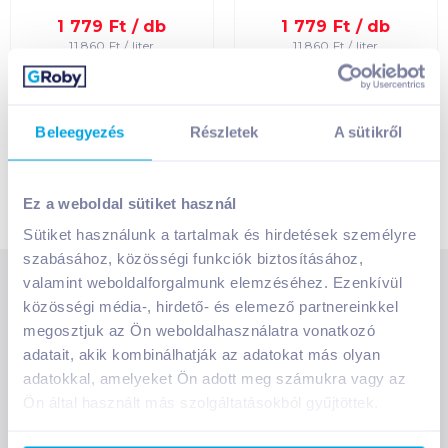
Egységár szerint
növekvő
1 779
Ft /
db
1 779
Ft /
db
11 860
Ft /
liter
11 860
Ft /
liter
Egységár szerint
Kosárba
Kosárba
Kosárba
Kosárba
csökkenő
1 karton = 6 db
1 karton = 6 db
Beleegyezés
Részletek
A sütikről
+1 karton a kosárba
+1 karton a kosárba
Termék neve A-Z
Termék neve Z-A
Ez a weboldal sütiket használ
Sütiket használunk a tartalmak és hirdetések személyre
szabásához, közösségi funkciók biztosításához,
valamint weboldalforgalmunk elemzéséhez. Ezenkívül
SZOLGÁLTATÁSOK
közösségi média-, hirdető- és elemező partnereinkkel
Ajándékkosarak
megosztjuk az Ön weboldalhasználatra vonatkozó
INFORMÁCIÓK
Árfigyelő
adatait, akik kombinálhatják az adatokat más olyan
Áruházunk működése
adatokkal, amelyeket Ön adott meg számukra vagy az
Bevásárlólisták
Ön által használt más szolgáltatásokból gyűjtöttek.
RÓLUNK
Általános szerződési feltételek
Üvegvisszaváltás
Bemutatkozunk
Elállási jog