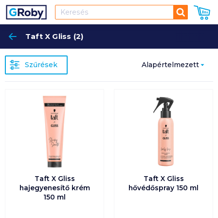
Keresés
Taft X Gliss (2)
Keres
Szűrések
Alapértelmezett
Népszerűség
szerint
Alapértelmezett
Ár szerint
növekvő
Taft X Gliss
Taft X Gliss
Ár szerint
hajegyenesítő krém
hővédőspray 150 ml
csökkenő
150 ml