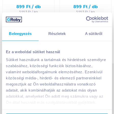
Egységár szerint
növekvő
899
Ft /
db
899
Ft /
db
5 993
Ft /
kg
5 993
Ft /
kg
Egységár szerint
Kosárba
Kosárba
Kosárba
Kosárba
csökkenő
1 karton = 15 db
1 karton = 15 db
Beleegyezés
Részletek
A sütikről
+1 karton a kosárba
+1 karton a kosárba
Termék neve A-Z
Termék neve Z-A
Ez a weboldal sütiket használ
Sütiket használunk a tartalmak és hirdetések személyre
szabásához, közösségi funkciók biztosításához,
valamint weboldalforgalmunk elemzéséhez. Ezenkívül
SZOLGÁLTATÁSOK
közösségi média-, hirdető- és elemező partnereinkkel
Ajándékkosarak
megosztjuk az Ön weboldalhasználatra vonatkozó
INFORMÁCIÓK
Árfigyelő
adatait, akik kombinálhatják az adatokat más olyan
Áruházunk működése
adatokkal, amelyeket Ön adott meg számukra vagy az
Bevásárlólisták
Ön által használt más szolgáltatásokból gyűjtöttek.
RÓLUNK
Általános szerződési feltételek
Üvegvisszaváltás
Bemutatkozunk
Elállási jog