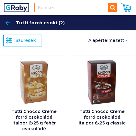
Keresés
Tutti forró csoki (2)
Keres
Szűrések
Alapértelmezett
Népszerűség
szerint
Alapértelmezett
Ár szerint
növekvő
Tutti Chocco Creme
Tutti Chocco Creme
Ár szerint
forró csokoládé
forró csokoládé
csökkenő
italpor 6x25 g fehér
italpor 6x25 g classic
csokoládé