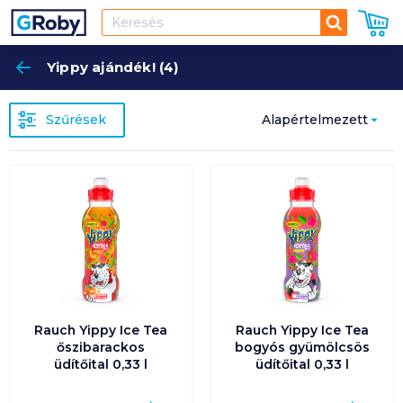
Keresés
Yippy ajándék! (4)
Keres
Szűrések
Alapértelmezett
Népszerűség
szerint
Alapértelmezett
Ár szerint
növekvő
Rauch Yippy Ice Tea
Rauch Yippy Ice Tea
Ár szerint
őszibarackos
bogyós gyümölcsös
csökkenő
üdítőital 0,33 l
üdítőital 0,33 l