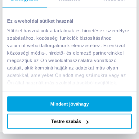
0,33 l
5 vitaminnal és
kalciummal 0,33 l
Visszaváltási díj:
50
Ft
/
db
Visszaváltási díj:
50
Ft
/
db
Ez a weboldal sütiket használ
399
Ft /
db
399
Ft /
db
Sütiket használunk a tartalmak és hirdetések személyre
1 209
Ft /
liter
1 209
Ft /
liter
szabásához, közösségi funkciók biztosításához,
Kosárba
Kosárba
valamint weboldalforgalmunk elemzéséhez. Ezenkívül
Kosárba
Kosárba
közösségi média-, hirdető- és elemező partnereinkkel
1 karton = 12 db
1 karton = 12 db
megosztjuk az Ön weboldalhasználatra vonatkozó
+1 karton a kosárba
+1 karton a kosárba
adatait, akik kombinálhatják az adatokat más olyan
adatokkal, amelyeket Ön adott meg számukra vagy az
Ön által használt más szolgáltatásokból gyűjtöttek.
2 db bármilyen Yippy 0,33l-es termék vásárlása esetén most
Mindent jóváhagy
megajándékozunk egy Yippy füzettel! Az ajánlat az
ajándékkészlet erejéig érvényes.
Testre szabás