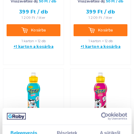
Egységár szerint
Visszaváltási díj:
50
Ft
/
db
Visszaváltási díj:
50
Ft
/
db
növekvő
399
Ft /
db
399
Ft /
db
1 209
Ft /
liter
1 209
Ft /
liter
Egységár szerint
Kosárba
Kosárba
csökkenő
Kosárba
Kosárba
1 karton = 12 db
1 karton = 12 db
Termék neve A-Z
+1 karton a kosárba
+1 karton a kosárba
Termék neve Z-A
Rauch Yippy multi
Rauch Yippy cherry
vegyes gyümölcsital
vegyes gyümölcsital
Beleegyezés
Részletek
A sütikről