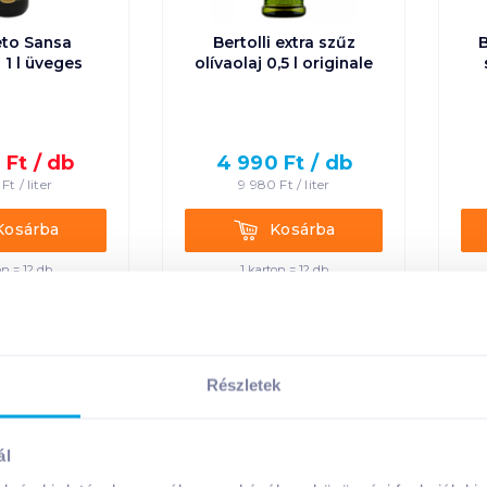
eto Sansa
Bertolli extra szűz
B
j 1 l üveges
olívaolaj 0,5 l originale
9
Ft /
db
4 990
Ft /
db
Ft /
liter
9 980
Ft /
liter
rba
Kosárba
Kosárba
Kosárba
on = 12 db
1 karton = 12 db
n a kosárba
+1 karton a kosárba
Részletek
ál