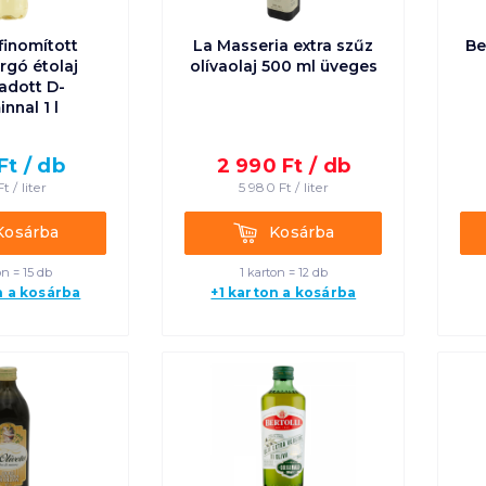
finomított
La Masseria extra szűz
Be
rgó étolaj
olívaolaj 500 ml üveges
adott D-
innal 1 l
Ft /
db
2 990
Ft /
db
Ft /
liter
5 980
Ft /
liter
rba
Kosárba
Kosárba
Kosárba
on = 15 db
1 karton = 12 db
n a kosárba
+1 karton a kosárba