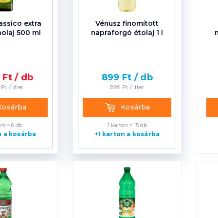
assico extra
Vénusz finomított
aolaj 500 ml
napraforgó étolaj 1 l
9
Ft /
db
899
Ft /
db
Ft /
liter
899
Ft /
liter
rba
Kosárba
Kosárba
Kosárba
on = 6 db
1 karton = 15 db
n a kosárba
+1 karton a kosárba