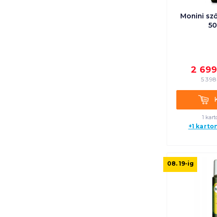
Monini sz
50
2 69
5 398
Kosá
1 kart
+1 karto
08. 19
-ig