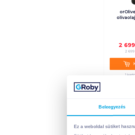
orOliv
olívaola
2 69
2 699
Kosá
1 kart
+1 karto
Beleegyezés
Ez a weboldal sütiket haszn