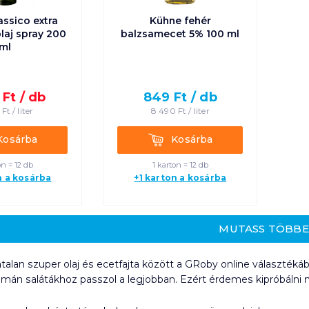
assico extra
Kühne fehér
olaj spray 200
balzsamecet 5% 100 ml
ml
Ft /
db
849
Ft /
db
Ft /
liter
8 490
Ft /
liter
rba
Kosárba
Kosárba
Kosárba
on = 12 db
1 karton = 12 db
n a kosárba
+1 karton a kosárba
MUTASS TÖBB
alan szuper olaj és ecetfajta között a GRoby online választékába
imán salátákhoz passzol a legjobban. Ezért érdemes kipróbálni mi