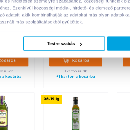
mak és hirdetések személyre szabásához, közösségi funkciók biz
hez. Ezenkívül közösségi média-, hirdető- és elemező partner
zsamecet 6%
Burg almaecet 5% 1 l
K
zó adatait, akik kombinálhatják az adatokat más olyan adatokka
0 ml
sznált más szolgáltatásokból gyűjtöttek.
Ft /
db
1 099
Ft /
db
Testre szabás
Ft /
liter
1 099
Ft /
liter
rba
Kosárba
Kosárba
Kosárba
on = 6 db
1 karton = 6 db
n a kosárba
+1 karton a kosárba
08. 19
-ig