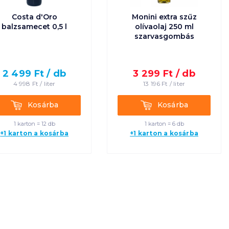
Costa d'Oro
Monini extra szűz
balzsamecet 0,5 l
olívaolaj 250 ml
szarvasgombás
2 499
Ft /
db
3 299
Ft /
db
4 998
Ft /
liter
13 196
Ft /
liter
Kosárba
Kosárba
Kosárba
Kosárba
1 karton = 12 db
1 karton = 6 db
+1 karton a kosárba
+1 karton a kosárba