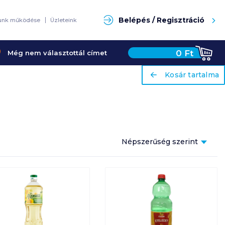
Keresés
Belépés / Regisztráció
unk működése
Üzleteink
0
Ft
Még nem választottál címet
ariaLabel
ariaLabel
Kosár tartalma
Kosár tartalma
Népszerűség szerint
Népszerűség szerint
Ár szerint növekvő
Ár szerint csökkenő