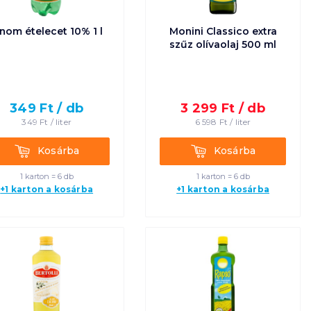
inom ételecet 10% 1 l
Monini Classico extra
szűz olívaolaj 500 ml
349
Ft /
db
3 299
Ft /
db
349
Ft /
liter
6 598
Ft /
liter
Kosárba
Kosárba
Kosárba
Kosárba
1 karton = 6 db
1 karton = 6 db
+1 karton a kosárba
+1 karton a kosárba