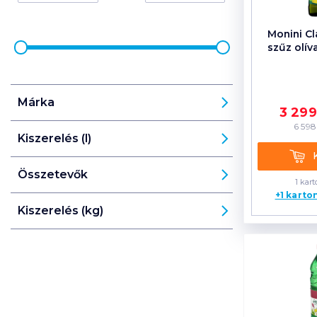
Monini Cl
szűz olív
Márka
3 29
6 598
Kiszerelés (l)
Kosá
Összetevők
1 kart
+1 karto
Kiszerelés (kg)