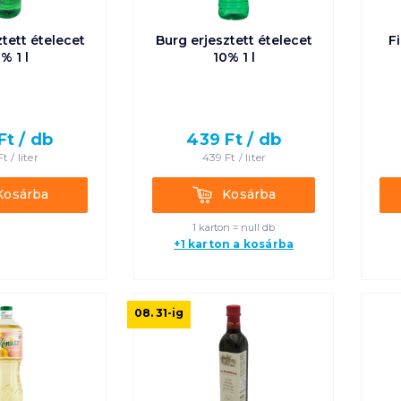
ztett ételecet
Burg erjesztett ételecet
F
% 1 l
10% 1 l
Ft /
db
439
Ft /
db
Ft /
liter
439
Ft /
liter
rba
Kosárba
Kosárba
Kosárba
1 karton = null db
+1 karton a kosárba
08. 31
-ig