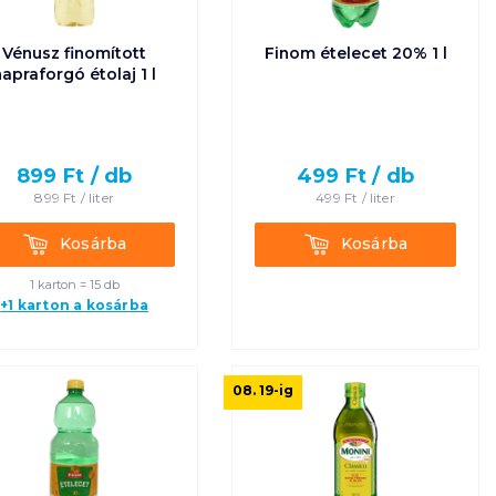
Egységár szerint
Vénusz finomított
Finom ételecet 20% 1 l
növekvő
napraforgó étolaj 1 l
Egységár szerint
csökkenő
899
Ft /
db
499
Ft /
db
899
Ft /
liter
499
Ft /
liter
Termék neve A-Z
Kosárba
Kosárba
Kosárba
Kosárba
Termék neve Z-A
1 karton = 15 db
+1 karton a kosárba
08. 19
-ig