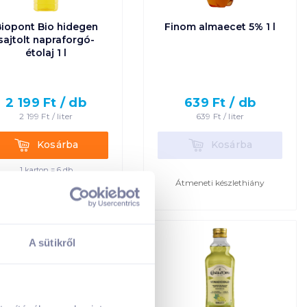
iopont Bio hidegen
Finom almaecet 5% 1 l
sajtolt napraforgó-
étolaj 1 l
2 199
Ft /
db
639
Ft /
db
2 199
Ft /
liter
639
Ft /
liter
Kosárba
Kosárba
Kosárba
Kosárba
1 karton = 6 db
Átmeneti készlethiány
+1 karton a kosárba
A sütikről