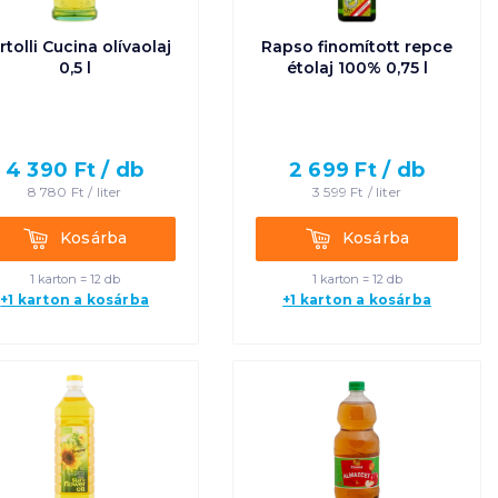
rtolli Cucina olívaolaj
Rapso finomított repce
0,5 l
étolaj 100% 0,75 l
4 390
Ft /
db
2 699
Ft /
db
8 780
Ft /
liter
3 599
Ft /
liter
Kosárba
Kosárba
Kosárba
Kosárba
1 karton = 12 db
1 karton = 12 db
+1 karton a kosárba
+1 karton a kosárba