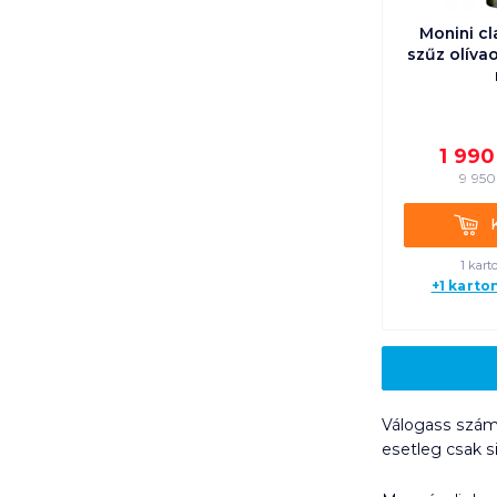
Monini cl
szűz olíva
1 990
9 950
Kosá
1 kart
+1 karto
Válogass számt
esetleg csak s