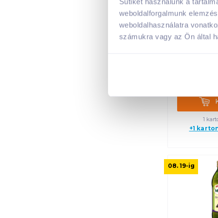
Sütiket használunk a tartal
weboldalforgalmunk elemzésé
Kühne bal
weboldalhasználatra vonatko
25
számukra vagy az Ön által ha
1 399
5 596
Kosá
1 kart
+1 karto
08. 19
-ig