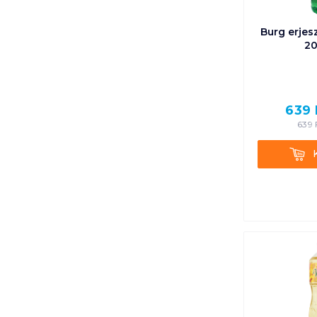
Burg erjes
20
639
639
Kosá