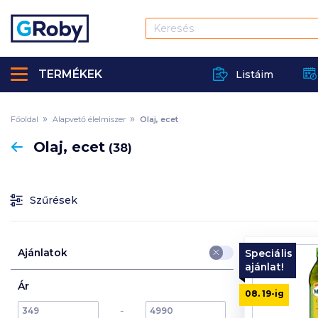
TERMÉKEK
Listáim
Főoldal
Alapvető élelmiszer
Olaj, ecet
Vissza
Olaj, ecet
(38)
Szűrések
Ajánlatok
Speciális
ajánlat!
Ár
08. 19
-ig
min
max
max
-