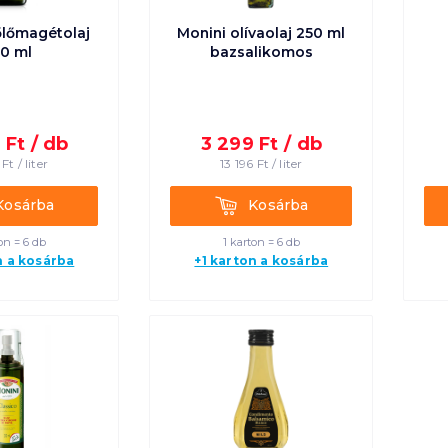
őlőmagétolaj
Monini olívaolaj 250 ml
0 ml
bazsalikomos
9
Ft /
db
3 299
Ft /
db
Ft /
liter
13 196
Ft /
liter
rba
Kosárba
Kosárba
Kosárba
on = 6 db
1 karton = 6 db
n a kosárba
+1 karton a kosárba