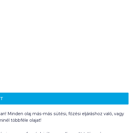
ET
n! Minden olaj más-más sütési, főzési eljáráshoz való, vagy
nél többféle olajat!