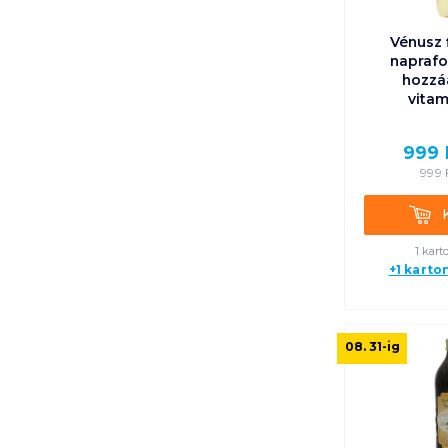
Vénusz 
naprafo
hozzá
vitam
999
999
Kosá
1 kart
+1 karto
08. 31
-ig