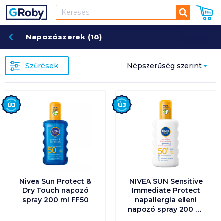
Keresés
Napozószerek (18)
Keres
Szűrések
Népszerűség szerint
Népszerűség szerint
Új
Új
Ár szerint növekvő
Ár szerint csökkenő
Egységár szerint
növekvő
Nivea Sun Protect &
NIVEA SUN Sensitive
Dry Touch napozó
Immediate Protect
spray 200 ml FF50
napallergia elleni
Egységár szerint
napozó spray 200 ml
csökkenő
FF50+