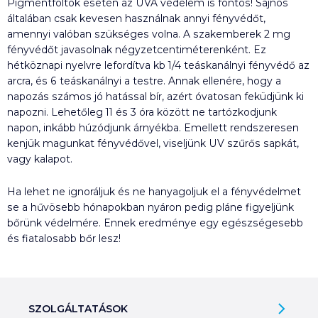
Pigmentfoltok esetén az UVA védelem is fontos! Sajnos
általában csak kevesen használnak annyi fényvédőt,
amennyi valóban szükséges volna. A szakemberek 2 mg
fényvédőt javasolnak négyzetcentiméterenként. Ez
hétköznapi nyelvre lefordítva kb 1/4 teáskanálnyi fényvédő az
arcra, és 6 teáskanálnyi a testre. Annak ellenére, hogy a
napozás számos jó hatással bír, azért óvatosan feküdjünk ki
napozni. Lehetőleg 11 és 3 óra között ne tartózkodjunk
napon, inkább húzódjunk árnyékba. Emellett rendszeresen
kenjük magunkat fényvédővel, viseljünk UV szűrős sapkát,
vagy kalapot.
Ha lehet ne ignoráljuk és ne hanyagoljuk el a fényvédelmet
se a hűvösebb hónapokban nyáron pedig pláne figyeljünk
bőrünk védelmére. Ennek eredménye egy egészségesebb
és fiatalosabb bőr lesz!
SZOLGÁLTATÁSOK