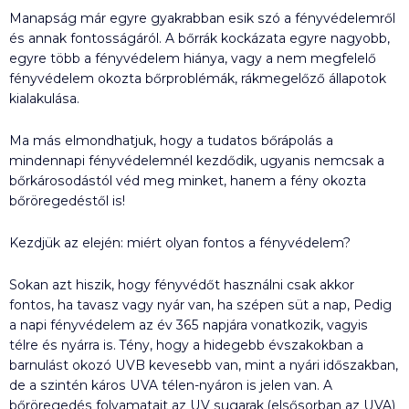
Manapság már egyre gyakrabban esik szó a fényvédelemről
és annak fontosságáról. A bőrrák kockázata egyre nagyobb,
egyre több a fényvédelem hiánya, vagy a nem megfelelő
fényvédelem okozta bőrproblémák, rákmegelőző állapotok
kialakulása.
Ma más elmondhatjuk, hogy a tudatos bőrápolás a
mindennapi fényvédelemnél kezdődik, ugyanis nemcsak a
bőrkárosodástól véd meg minket, hanem a fény okozta
bőröregedéstől is!
Kezdjük az elején: miért olyan fontos a fényvédelem?
Sokan azt hiszik, hogy fényvédőt használni csak akkor
fontos, ha tavasz vagy nyár van, ha szépen süt a nap, Pedig
a napi fényvédelem az év 365 napjára vonatkozik, vagyis
télre és nyárra is. Tény, hogy a hidegebb évszakokban a
barnulást okozó UVB kevesebb van, mint a nyári időszakban,
de a szintén káros UVA télen-nyáron is jelen van. A
bőröregedés folyamatait az UV sugarak (elsősorban az UVA)