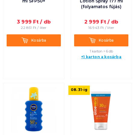
ml SFP50+
Lotion Spray 177 ml
(folyamatos fújás)
3 999
Ft /
db
2 999
Ft /
db
22 851
Ft /
liter
16 943
Ft /
liter
Kosárba
Kosárba
Kosárba
Kosárba
1 karton = 6 db
+1 karton a kosárba
08. 31
-ig