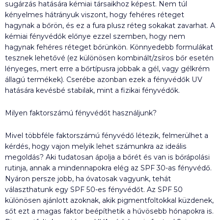
sugárzás hatására kémiai társaikhoz képest. Nem túl
kényelmes hátrányuk viszont, hogy fehéres réteget
hagynak a bőrön, és ez a fura plusz réteg sokakat zavarhat. A
kémiai fényvédők előnye ezzel szemben, hogy nem
hagynak fehéres réteget bőrünkön. Könnyedebb formulákat
tesznek lehetővé (ez különösen kombinált/zsíros bőr esetén
lényeges, mert erre a bőrtípusra jobbak a gél, vagy gélkrém
állagú termékek). Cserébe azonban ezek a fényvédők UV
hatására kevésbé stabilak, mint a fizikai fényvédők.
Milyen faktorszámú fényvédőt használjunk?
Mivel többféle faktorszámú fényvédő létezik, felmerülhet a
kérdés, hogy vajon melyik lehet számunkra az ideális
megoldás? Aki tudatosan ápolja a bőrét és van is bőrápolási
rutinja, annak a mindennapokra elég az SPF 30-as fényvédő.
Nyáron persze jobb, ha óvatosak vagyunk, tehát
választhatunk egy SPF 50-es fényvédőt. Az SPF 50
különösen ajánlott azoknak, akik pigmentfoltokkal küzdenek,
sőt ezt a magas faktor beépíthetik a hűvösebb hónapokra is.