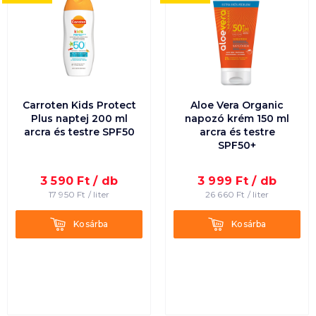
Carroten Kids Protect
Aloe Vera Organic
Plus naptej 200 ml
napozó krém 150 ml
arcra és testre SPF50
arcra és testre
SPF50+
3 590
Ft /
db
3 999
Ft /
db
17 950
Ft /
liter
26 660
Ft /
liter
Kosárba
Kosárba
Kosárba
Kosárba