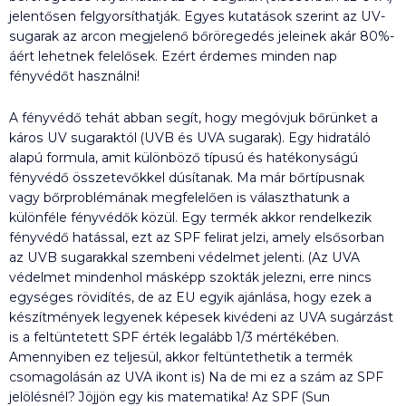
jelentősen felgyorsíthatják. Egyes kutatások szerint az UV-
sugarak az arcon megjelenő bőröregedés jeleinek akár 80%-
áért lehetnek felelősek. Ezért érdemes minden nap
fényvédőt használni!
A fényvédő tehát abban segít, hogy megóvjuk bőrünket a
káros UV sugaraktól (UVB és UVA sugarak). Egy hidratáló
alapú formula, amit különböző típusú és hatékonyságú
fényvédő összetevőkkel dúsítanak. Ma már bőrtípusnak
vagy bőrproblémának megfelelően is választhatunk a
különféle fényvédők közül. Egy termék akkor rendelkezik
fényvédő hatással, ezt az SPF felirat jelzi, amely elsősorban
az UVB sugarakkal szembeni védelmet jelenti. (Az UVA
védelmet mindenhol másképp szokták jelezni, erre nincs
egységes rövidítés, de az EU egyik ajánlása, hogy ezek a
készítmények legyenek képesek kivédeni az UVA sugárzást
is a feltüntetett SPF érték legalább 1/3 mértékében.
Amennyiben ez teljesül, akkor feltüntethetik a termék
csomagolásán az UVA ikont is) Na de mi ez a szám az SPF
jelölésnél? Jöjjön egy kis matematika! Az SPF (Sun