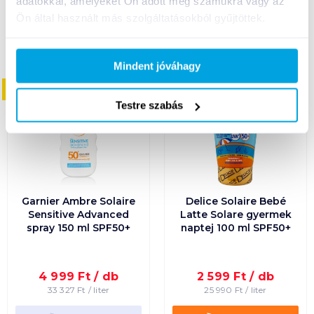
adatokkal, amelyeket Ön adott meg számukra vagy az
Ön által használt más szolgáltatásokból gyűjtöttek.
Mindent jóváhagy
08. 31
-ig
08. 31
-ig
Testre szabás
Garnier Ambre Solaire
Delice Solaire Bebé
Sensitive Advanced
Latte Solare gyermek
spray 150 ml SPF50+
naptej 100 ml SPF50+
4 999
Ft /
db
2 599
Ft /
db
33 327
Ft /
liter
25 990
Ft /
liter