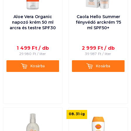
Aloe Vera Organic
Caola Hello Summer
napozó krém 50 ml
fényvédő arckrém 75
arcra és testre SPF30
ml SPF50+
1 499
Ft /
db
2 999
Ft /
db
29 980
Ft /
liter
39 987
Ft /
liter
Kosárba
Kosárba
Kosárba
Kosárba
08. 31
-ig