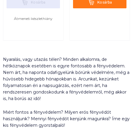
Kosárba
Kosárba
Kosárba
Kosárba
Átmeneti készlethiány
Nyaralás, vagy utazás télen? Minden alkalomra, de
hétköznapok esetében is egyre fontosabb a fényvédelem.
Nem árt, ha naponta odafigyelünk bőrünk védelmére, még a
hűvösebb hidegebb hónapokban is. Arcunkat, kezünket
folyamatosan éri a napsugárzás, ezért nem árt, ha
rendszeresen gondoskodunk a fényvédelemről, még akkor
is, ha borús az idő!
Miért fontos a fényvédelem? Milyen erős fényvédőt
használjunk? Mennyi fényvédőt kenjünk magunkra? Íme egy
kis fényvédelem gyorstalpaló!