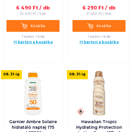
6 490
Ft /
db
6 290
Ft /
db
Termék neve A-Z
32 450
Ft /
liter
31 450
Ft /
liter
Termék neve Z-A
Kosárba
Kosárba
Kosárba
Kosárba
1 karton = 6 db
1 karton = 6 db
+1 karton a kosárba
+1 karton a kosárba
08. 31
-ig
08. 31
-ig
Garnier Ambre Solaire
Hawaiian Tropic
hidratáló naptej 175
Hydrating Protection