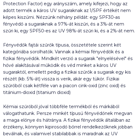
Protection Factor) egy arányszám, amely kifejezi, hogy az
adott termék a káros UV sugaraknak az 1/SPF értékét nem
képes kiszűrni. Nézzünk néhány példát: egy SPF30-as
fényvédő a sugaraknak a 97%-át kiszűri, és a 3%-át nem
szűri ki, egy SPF50-es az UV 98%-át szűri ki, és a 2%-át nem.
Fényvédők fajtái szűrők típusa, összetétele szerint két
kategóriába sorolhatók. Vannak a kémiai fényvédők és a
fizikai fényvédők. Mindkét verzió a sugarak "elnyelésével" és
hővé alakításával működik és véd minket a káros UV
sugaraktól, emellett pedig a fizikai szűrők a sugarak egy kis
részét (kb. 5%-át) vissza is verik, akár egy tükör. Fizikai
szűrőből csak kétféle van a piacon cink-oxid (zinc oxid) és
titánium-dioxid (titanium dioxid)
Kémiai szűrőből jóval többféle termékből és márkából
válogathatunk. Persze minkét típusú fényvédőnek megvan
a maga előnye és hátránya. A fizikai fényvédők általában az
érzékeny, könnyen kipirosodó bőrrel rendelkezőknek jobban
beválnak, és valamivel stabilabbak is maradnak az UV