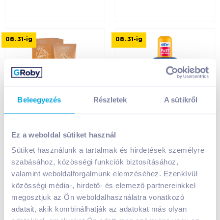
08. 31
-ig
08. 31
-ig
Beleegyezés
Részletek
A sütikről
Caola Hello Summer
Nivea Sun
fényvédő arckrém 75
Protect&Moisture
Ez a weboldal sütiket használ
ml pigmentfoltok
hidratáló napozó
ellen SPF50+
spray 200 ml FF30
Sütiket használunk a tartalmak és hirdetések személyre
szabásához, közösségi funkciók biztosításához,
2 999
Ft /
db
5 499
Ft /
db
valamint weboldalforgalmunk elemzéséhez. Ezenkívül
39 987
Ft /
liter
27 495
Ft /
liter
közösségi média-, hirdető- és elemező partnereinkkel
megosztjuk az Ön weboldalhasználatra vonatkozó
Kosárba
Kosárba
Kosárba
Kosárba
adatait, akik kombinálhatják az adatokat más olyan