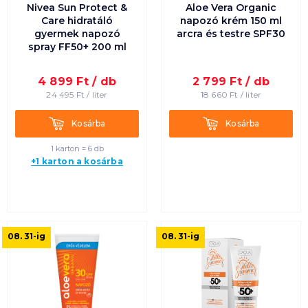
Nivea Sun Protect &
Aloe Vera Organic
Care hidratáló
napozó krém 150 ml
gyermek napozó
arcra és testre SPF30
spray FF50+ 200 ml
4 899
Ft /
db
2 799
Ft /
db
24 495
Ft /
liter
18 660
Ft /
liter
Kosárba
Kosárba
Kosárba
Kosárba
1 karton = 6 db
+1 karton a kosárba
08. 31
-ig
08. 31
-ig