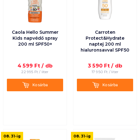
Caola Hello Summer
Carroten
Kids napvédő spray
Protect&Hydrate
200 ml SPF50+
naptej 200 ml
hialuronsavval SPF50
4 599
Ft /
db
3 590
Ft /
db
22 995
Ft /
liter
17 950
Ft /
liter
Kosárba
Kosárba
Kosárba
Kosárba
08. 31
-ig
08. 31
-ig