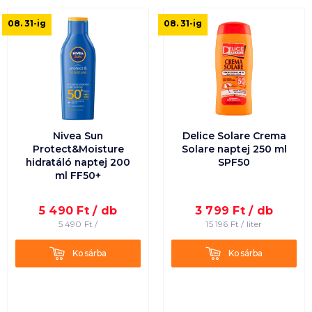
08. 31
-ig
08. 31
-ig
Nivea Sun
Delice Solare Crema
Protect&Moisture
Solare naptej 250 ml
hidratáló naptej 200
SPF50
ml FF50+
5 490
Ft /
db
3 799
Ft /
db
5 490
Ft /
15 196
Ft /
liter
Kosárba
Kosárba
Kosárba
Kosárba