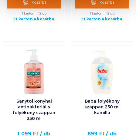
Kosárba
Kosárba
Kosárba
Kosárba
1 karton = 12 db
1 karton = 12 db
+1 karton a kosárba
+1 karton a kosárba
Sanytol konyhai
Baba folyékony
antibakteriális
szappan 250 ml
folyékony szappan
kamilla
250 ml
1 099
Ft /
db
899
Ft /
db