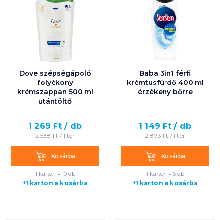
Dove szépségápoló
Baba 3in1 férfi
folyékony
krémtusfürdő 400 ml
krémszappan 500 ml
érzékeny bőrre
utántöltő
1 269
Ft /
db
1 149
Ft /
db
2 538
Ft /
liter
2 873
Ft /
liter
Kosárba
Kosárba
Kosárba
Kosárba
1 karton = 10 db
1 karton = 6 db
+1 karton a kosárba
+1 karton a kosárba