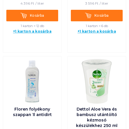
4 396
Ft /
liter
3 596
Ft /
liter
Kosárba
Kosárba
Kosárba
Kosárba
1 karton = 12 db
1 karton = 6 db
+1 karton a kosárba
+1 karton a kosárba
Floren folyékony
Dettol Aloe Vera és
szappan 1l antidirt
bambusz utántöltő
kézmosó
készülékhez 250 ml