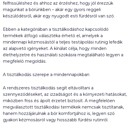
felfrissüléshez és ahhoz az érzéshez, hogy jól érezzük
magunkat a bőrünkben – akár egy gyors reggeli
készülődésről, akár egy nyugodt esti fürdésről van szó.
Ebben a kategóriában a tisztálkodáshoz kapcsolódó
termékek átfogó választéka érhető el, amelyek a
mindennapi kézmosástól a teljes testápolási rutinig lefedik
az alapvető igényeket. A kínálat célja, hogy minden
élethelyzetre és használati szokásra megtalálható legyen a
megfelelő megoldás.
A tisztálkodás szerepe a mindennapokban
A rendszeres tisztálkodás segít eltávolítani a
szennyeződéseket, az izzadságot és a környezeti hatásokat,
miközben friss és ápolt érzetet biztosít. A megfelelően
megválasztott tisztálkodási termékek nemcsak tisztítanak,
hanem hozzájárulnak a bőr komfortjához is, legyen szó
gyakori kézmosásról vagy hosszabb fürdési rutinról.