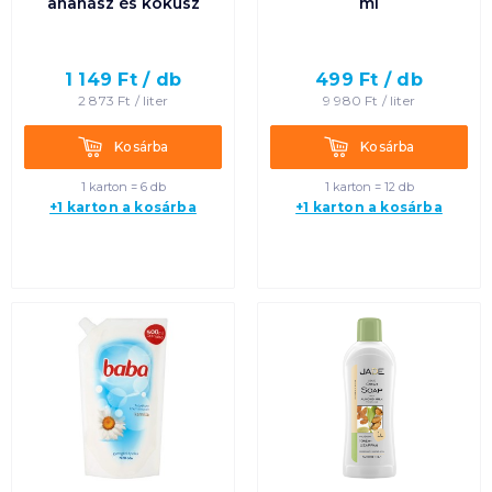
ananász és kókusz
ml
1 149
Ft /
db
499
Ft /
db
2 873
Ft /
liter
9 980
Ft /
liter
Kosárba
Kosárba
Kosárba
Kosárba
1 karton = 6 db
1 karton = 12 db
+1 karton a kosárba
+1 karton a kosárba