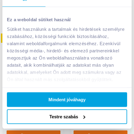
+1 karton a kosárba
+1 karton a kosárba
Ez a weboldal sütiket használ
Sütiket használunk a tartalmak és hirdetések személyre
szabásához, közösségi funkciók biztosításához,
08. 31
-ig
valamint weboldalforgalmunk elemzéséhez. Ezenkívül
közösségi média-, hirdető- és elemező partnereinkkel
megosztjuk az Ön weboldalhasználatra vonatkozó
adatait, akik kombinálhatják az adatokat más olyan
adatokkal, amelyeket Ön adott meg számukra vagy az
Ön által használt más szolgáltatásokból gyűjtöttek.
Palmolive Naturals
Sanytol folyékony
folyékony szappan
szappan utántöltő
300 ml milk & olive
500 ml zöld tea-aloe
Mindent jóváhagy
vera
Testre szabás
869
Ft /
db
1 499
Ft /
db
2 897
Ft /
liter
2 998
Ft /
liter