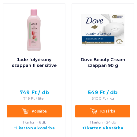
Jade folyékony
Dove Beauty Cream
szappan 1l sensitive
szappan 90 g
749
Ft /
db
549
Ft /
db
749
Ft /
liter
6 100
Ft /
kg
Kosárba
Kosárba
Kosárba
Kosárba
1 karton = 6 db
1 karton = 24 db
+1 karton a kosárba
+1 karton a kosárba