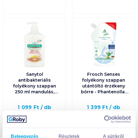
Sanytol
Frosch Senses
antibakteriális
folyékony szappan
folyékony szappan
utántöltő érzékeny
250 ml mandulás,
bőrre - Phantenollal
pumpás
500 ml
1 099
Ft /
db
1 399
Ft /
db
4 396
Ft /
liter
2 798
Ft /
liter
Kosárba
Kosárba
Kosárba
Kosárba
Beleegyezés
Részletek
A sütikről
1 karton = 12 db
1 karton = 6 db