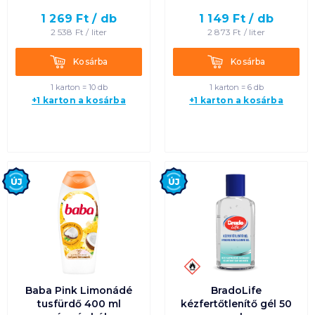
1 269
Ft /
db
1 149
Ft /
db
Termék neve A-Z
2 538
Ft /
liter
2 873
Ft /
liter
Termék neve Z-A
Kosárba
Kosárba
Kosárba
Kosárba
1 karton = 10 db
1 karton = 6 db
+1 karton a kosárba
+1 karton a kosárba
Új
Új
Baba Pink Limonádé
BradoLife
tusfürdő 400 ml
kézfertőtlenítő gél 50