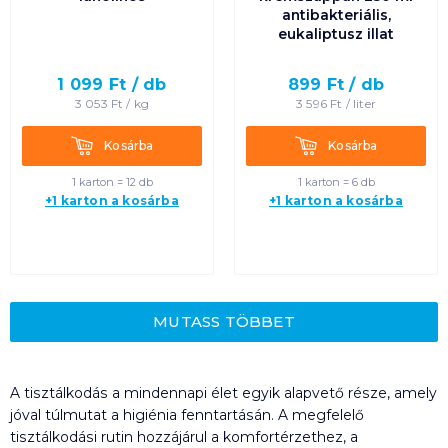
antibakteriális,
eukaliptusz illat
1 099
Ft /
db
899
Ft /
db
3 053
Ft /
kg
3 596
Ft /
liter
Kosárba
Kosárba
Kosárba
Kosárba
1 karton = 12 db
1 karton = 6 db
+1 karton a kosárba
+1 karton a kosárba
MUTASS TÖBBET
A tisztálkodás a mindennapi élet egyik alapvető része, amely
jóval túlmutat a higiénia fenntartásán. A megfelelő
tisztálkodási rutin hozzájárul a komfortérzethez, a