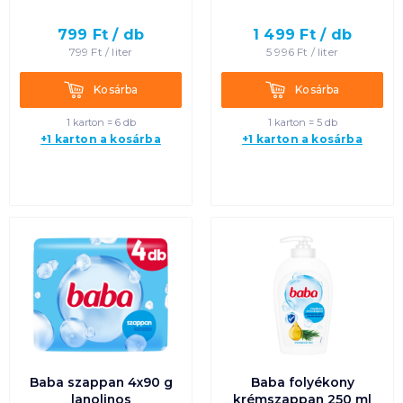
799
Ft /
db
1 499
Ft /
db
799
Ft /
liter
5 996
Ft /
liter
Kosárba
Kosárba
Kosárba
Kosárba
1 karton = 6 db
1 karton = 5 db
+1 karton a kosárba
+1 karton a kosárba
Baba szappan 4x90 g
Baba folyékony
lanolinos
krémszappan 250 ml