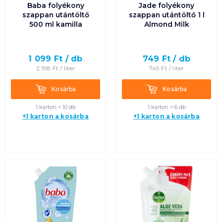
Baba folyékony
Jade folyékony
szappan utántöltő
szappan utántöltő 1 l
500 ml kamilla
Almond Milk
1 099
Ft /
db
749
Ft /
db
2 198
Ft /
liter
749
Ft /
liter
Kosárba
Kosárba
Kosárba
Kosárba
1 karton = 10 db
1 karton = 6 db
+1 karton a kosárba
+1 karton a kosárba