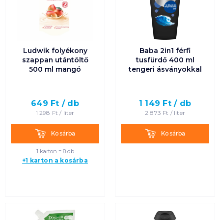
Ludwik folyékony
Baba 2in1 férfi
szappan utántöltő
tusfürdő 400 ml
500 ml mangó
tengeri ásványokkal
649
Ft /
db
1 149
Ft /
db
1 298
Ft /
liter
2 873
Ft /
liter
Kosárba
Kosárba
Kosárba
Kosárba
1 karton = 8 db
+1 karton a kosárba