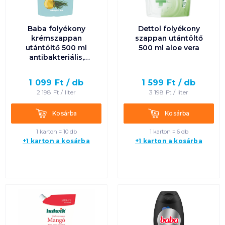
Baba folyékony
Dettol folyékony
krémszappan
szappan utántöltő
utántöltő 500 ml
500 ml aloe vera
antibakteriális,
eukaliptusz illat
1 099
Ft /
db
1 599
Ft /
db
2 198
Ft /
liter
3 198
Ft /
liter
Kosárba
Kosárba
Kosárba
Kosárba
1 karton = 10 db
1 karton = 6 db
+1 karton a kosárba
+1 karton a kosárba