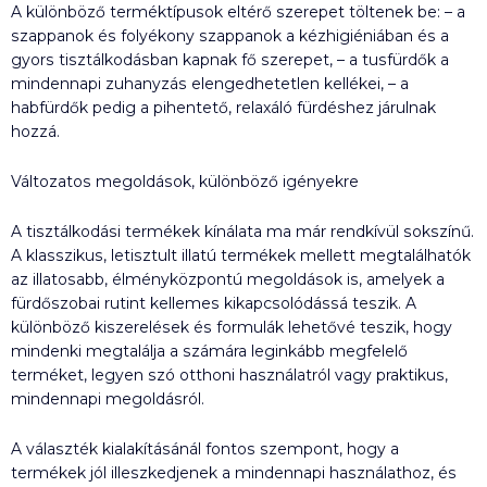
A különböző terméktípusok eltérő szerepet töltenek be: – a
szappanok és folyékony szappanok a kézhigiéniában és a
gyors tisztálkodásban kapnak fő szerepet, – a tusfürdők a
mindennapi zuhanyzás elengedhetetlen kellékei, – a
habfürdők pedig a pihentető, relaxáló fürdéshez járulnak
hozzá.
Változatos megoldások, különböző igényekre
A tisztálkodási termékek kínálata ma már rendkívül sokszínű.
A klasszikus, letisztult illatú termékek mellett megtalálhatók
az illatosabb, élményközpontú megoldások is, amelyek a
fürdőszobai rutint kellemes kikapcsolódássá teszik. A
különböző kiszerelések és formulák lehetővé teszik, hogy
mindenki megtalálja a számára leginkább megfelelő
terméket, legyen szó otthoni használatról vagy praktikus,
mindennapi megoldásról.
A választék kialakításánál fontos szempont, hogy a
termékek jól illeszkedjenek a mindennapi használathoz, és