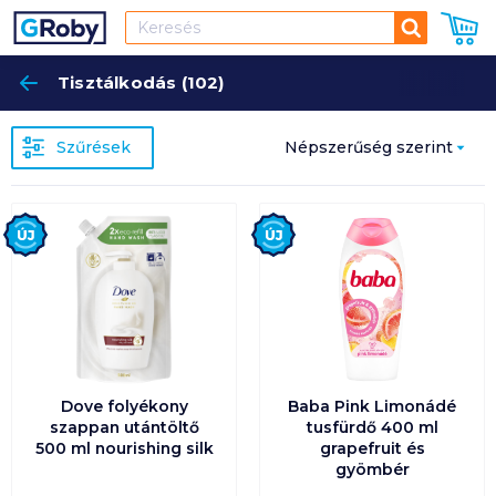
Keresés
Tisztálkodás (102)
Keres
Szűrések
Népszerűség szerint
Népszerűség szerint
Új
Új
Ár szerint növekvő
Ár szerint csökkenő
Egységár szerint
növekvő
Dove folyékony
Baba Pink Limonádé
szappan utántöltő
tusfürdő 400 ml
500 ml nourishing silk
grapefruit és
Egységár szerint
gyömbér
csökkenő