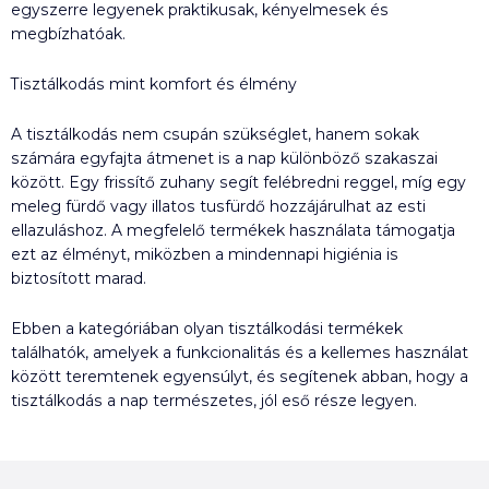
egyszerre legyenek praktikusak, kényelmesek és
megbízhatóak.
Tisztálkodás mint komfort és élmény
A tisztálkodás nem csupán szükséglet, hanem sokak
számára egyfajta átmenet is a nap különböző szakaszai
között. Egy frissítő zuhany segít felébredni reggel, míg egy
meleg fürdő vagy illatos tusfürdő hozzájárulhat az esti
ellazuláshoz. A megfelelő termékek használata támogatja
ezt az élményt, miközben a mindennapi higiénia is
biztosított marad.
Ebben a kategóriában olyan tisztálkodási termékek
találhatók, amelyek a funkcionalitás és a kellemes használat
között teremtenek egyensúlyt, és segítenek abban, hogy a
tisztálkodás a nap természetes, jól eső része legyen.