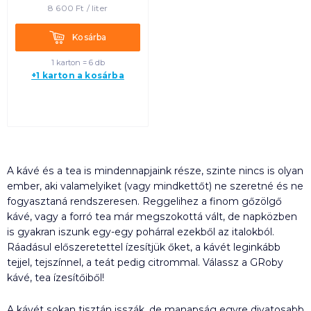
8 600
Ft /
liter
Kosárba
Kosárba
1 karton = 6 db
+1 karton a kosárba
A kávé és a tea is mindennapjaink része, szinte nincs is olyan
ember, aki valamelyiket (vagy mindkettőt) ne szeretné és ne
fogyasztaná rendszeresen. Reggelihez a finom gőzölgő
kávé, vagy a forró tea már megszokottá vált, de napközben
is gyakran iszunk egy-egy pohárral ezekből az italokból.
Ráadásul előszeretettel ízesítjük őket, a kávét leginkább
tejjel, tejszínnel, a teát pedig citrommal. Válassz a GRoby
kávé, tea ízesítőiből!
A kávét sokan tisztán isszák, de manapság egyre divatosabb