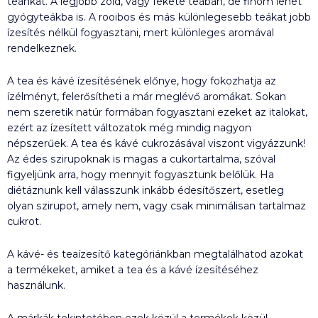
teánkat. A legjobb zöld, vagy fekete teában, de finom lehet
gyógyteákba is. A rooibos és más különlegesebb teákat jobb
ízesítés nélkül fogyasztani, mert különleges aromával
rendelkeznek.
A tea és kávé ízesítésének előnye, hogy fokozhatja az
ízélményt, felerősítheti a már meglévő aromákat. Sokan
nem szeretik natúr formában fogyasztani ezeket az italokat,
ezért az ízesített változatok még mindig nagyon
népszerűek. A tea és kávé cukrozásával viszont vigyázzunk!
Az édes szirupoknak is magas a cukortartalma, szóval
figyeljünk arra, hogy mennyit fogyasztunk belőlük. Ha
diétáznunk kell válasszunk inkább édesítőszert, esetleg
olyan szirupot, amely nem, vagy csak minimálisan tartalmaz
cukrot.
A kávé- és teaízesítő kategóriánkban megtalálhatod azokat
a termékeket, amiket a tea és a kávé ízesítéséhez
használunk.
A márkák tekintetében ezek közül a termékek közül