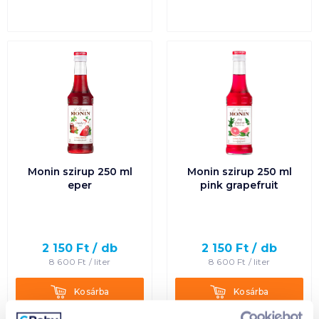
Monin szirup 250 ml
Monin szirup 250 ml
eper
pink grapefruit
2 150
Ft /
db
2 150
Ft /
db
8 600
Ft /
liter
8 600
Ft /
liter
Kosárba
Kosárba
Kosárba
Kosárba
1 karton = 6 db
1 karton = 6 db