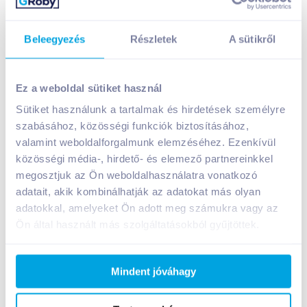
+1 karton a kosárba
+1 karton a kosárba
Beleegyezés
Részletek
A sütikről
Ez a weboldal sütiket használ
Sütiket használunk a tartalmak és hirdetések személyre
szabásához, közösségi funkciók biztosításához,
valamint weboldalforgalmunk elemzéséhez. Ezenkívül
közösségi média-, hirdető- és elemező partnereinkkel
megosztjuk az Ön weboldalhasználatra vonatkozó
adatait, akik kombinálhatják az adatokat más olyan
Monin szirup 250 ml
Monin szirup 250 ml
adatokkal, amelyeket Ön adott meg számukra vagy az
mangó
csokis keksz
Ön által használt más szolgáltatásokból gyűjtöttek.
2 150
Ft /
db
2 150
Ft /
db
Mindent jóváhagy
8 600
Ft /
liter
8 600
Ft /
liter