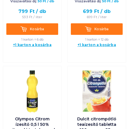
Visszaváltási díj:
50
Ft
/
db
Visszaváltási díj:
50
Ft
/
db
Termék neve A-Z
799
Ft /
db
699
Ft /
db
533
Ft /
liter
699
Ft /
liter
Termék neve Z-A
Kosárba
Kosárba
Kosárba
Kosárba
1 karton = 6 db
1 karton = 12 db
+1 karton a kosárba
+1 karton a kosárba
Olympos Citrom
Dulcit citrompótló
ízesítő 0,5 l 50%
teaízesítő tabletta