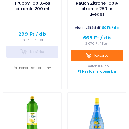
Fruppy 100 %-os
Rauch Zitrone 100%
citromlé 200 ml
citromlé 250 ml
üveges
Visszaváltási díj:
50
Ft
/
db
299
Ft /
db
669
Ft /
db
1 495
Ft /
liter
2 676
Ft /
liter
Kosárba
Kosárba
Kosárba
Kosárba
1 karton = 12 db
Átmeneti készlethiány
+1 karton a kosárba