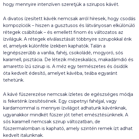
hogy mennyire intenzíven szeretjük a szirupos kávét.
A divatos ízesített kávék nemcsak arról híresek, hogy csodás
kompozíciók – hiszen a gusztusos és látványosan elkülönülő
rétegek csábítóak – és emellett finom és változatos az
ízviláguk. A rétegek elválasztását többnyire szirupokkal érik
el, amelyek különféle ízekben kaphatók. Talán a
legnépszerűbb a vanília, fahéj, csokoládé, mogyoró, sós
karamell, pisztácia. De létezik mézeskalács, makadámdió és
amaretto ízű szirup is. A méz egy természetes és ősidők
óta kedvelt édesítő, amelyet kávéba, teába egyaránt
tehetünk.
A kávé fűszerezése nemcsak ízletes de egészséges módja
is feketénk ízesítésének. Egy csipetnyi fahéjjal, vagy
kardamommal is mennyei ízvilágot adhatunk kávénknak,
ugyanakkor mindkét fűszer jót tehet emésztésünknek. A
sós karamell nemcsak szirup változatban, de
fűszermalomban is kapható, amely szintén remek ízt adhat
kedvelt italunknak.