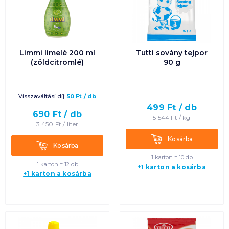
Limmi limelé 200 ml
Tutti sovány tejpor
(zöldcitromlé)
90 g
Visszaváltási díj:
50
Ft
/
db
499
Ft /
db
690
Ft /
db
5 544
Ft /
kg
3 450
Ft /
liter
Kosárba
Kosárba
Kosárba
Kosárba
1 karton = 10 db
1 karton = 12 db
+1 karton a kosárba
+1 karton a kosárba