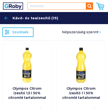
Keresés
Kávé- és teaízesítő (19)
Keres
Szűrések
Népszerűség szerint
Népszerűség szerint
Ár szerint növekvő
Ár szerint csökkenő
Egységár szerint
növekvő
Olympos Citrom
Olympos Citrom
ízesítő 1,5 l 50%
ízesítő 1 l 50%
citromlé tartalommal
citromlé tartalommal
Egységár szerint
csökkenő