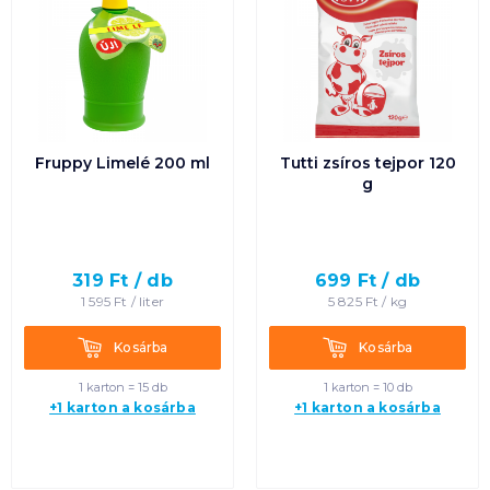
Fruppy Limelé 200 ml
Tutti zsíros tejpor 120
g
319
Ft /
db
699
Ft /
db
1 595
Ft /
liter
5 825
Ft /
kg
Kosárba
Kosárba
Kosárba
Kosárba
1 karton = 15 db
1 karton = 10 db
+1 karton a kosárba
+1 karton a kosárba