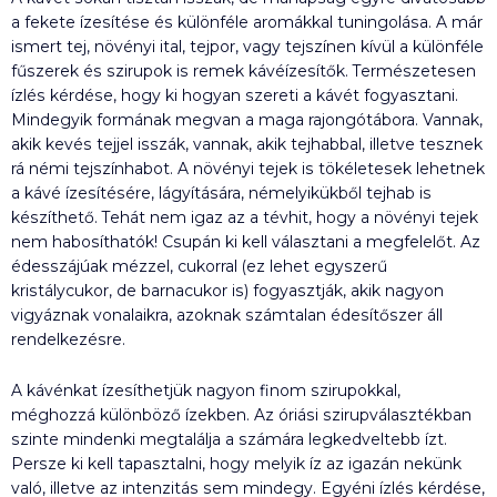
a fekete ízesítése és különféle aromákkal tuningolása. A már
ismert tej, növényi ital, tejpor, vagy tejszínen kívül a különféle
fűszerek és szirupok is remek kávéízesítők. Természetesen
ízlés kérdése, hogy ki hogyan szereti a kávét fogyasztani.
Mindegyik formának megvan a maga rajongótábora. Vannak,
akik kevés tejjel isszák, vannak, akik tejhabbal, illetve tesznek
rá némi tejszínhabot. A növényi tejek is tökéletesek lehetnek
a kávé ízesítésére, lágyítására, némelyikükből tejhab is
készíthető. Tehát nem igaz az a tévhit, hogy a növényi tejek
nem habosíthatók! Csupán ki kell választani a megfelelőt. Az
édesszájúak mézzel, cukorral (ez lehet egyszerű
kristálycukor, de barnacukor is) fogyasztják, akik nagyon
vigyáznak vonalaikra, azoknak számtalan édesítőszer áll
rendelkezésre.
A kávénkat ízesíthetjük nagyon finom szirupokkal,
méghozzá különböző ízekben. Az óriási szirupválasztékban
szinte mindenki megtalálja a számára legkedveltebb ízt.
Persze ki kell tapasztalni, hogy melyik íz az igazán nekünk
való, illetve az intenzitás sem mindegy. Egyéni ízlés kérdése,