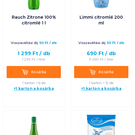
Rauch Zitrone 100%
Limmi citromlé 200
citromlé 1 l
ml
Visszaváltási díj:
50
Ft
/
db
Visszaváltási díj:
50
Ft
/
db
1 299
Ft /
db
690
Ft /
db
1 299
Ft /
liter
3 450
Ft /
liter
Kosárba
Kosárba
Kosárba
Kosárba
1 karton = 6 db
1 karton = 12 db
+1 karton a kosárba
+1 karton a kosárba