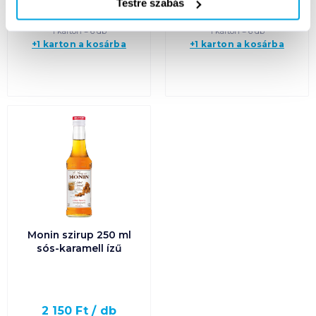
Kosárba
Kosárba
Testre szabás
Kosárba
Kosárba
1 karton = 6 db
1 karton = 6 db
+1 karton a kosárba
+1 karton a kosárba
Monin szirup 250 ml
sós-karamell ízű
2 150
Ft /
db