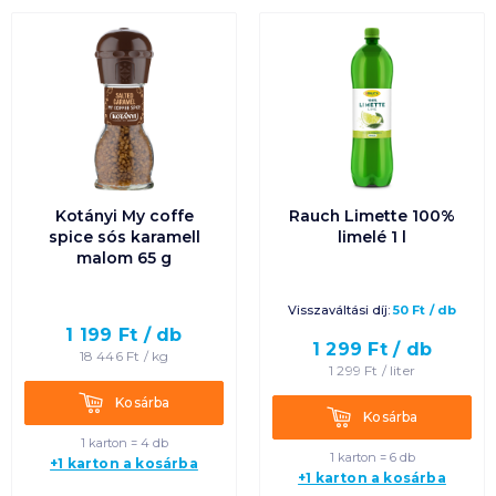
Kotányi My coffe
Rauch Limette 100%
spice sós karamell
limelé 1 l
malom 65 g
Visszaváltási díj:
50
Ft
/
db
1 199
Ft /
db
1 299
Ft /
db
18 446
Ft /
kg
1 299
Ft /
liter
Kosárba
Kosárba
Kosárba
Kosárba
1 karton = 4 db
1 karton = 6 db
+1 karton a kosárba
+1 karton a kosárba