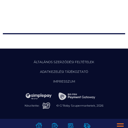
Hogyan ne dobj ki rengeteg ételt?
Szavatosság, reklamáció
2026. 06. 23.
Termékvisszahívás
További hírek a GRoby Blog-on
ÁLTALÁNOS SZERZŐDÉSI FELTÉTELEK
ADATKEZELÉSI TÁJÉKOZTATÓ
IMPRESSZUM
Készítette:
© G'Roby Szupermarketek,
2026