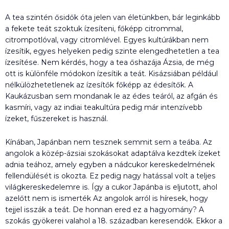
A tea szintén ősidők óta jelen van életünkben, bár leginkább
a fekete teát szoktuk ízesíteni, főképp citrommal,
citrompotlóval, vagy citromlével. Egyes kultúrákban nem
ízesítik, egyes helyeken pedig szinte elengedhetetlen a tea
ízesítése. Nem kérdés, hogy a tea őshazája Ázsia, de még
ott is különféle módokon ízesítik a teát. Kisázsiában például
nélkülözhetetlenek az ízesítők főképp az édesítők. A
Kaukázusban sem mondanak le az édes teáról, az afgán és
kasmíri, vagy az indiai teakultúra pedig már intenzívebb
ízeket, fűszereket is használ.
Kínában, Japánban nem tesznek semmit sem a teába. Az
angolok a közép-ázsiai szokásokat adaptálva kezdtek ízeket
adnia teához, amely egyben a nádcukor kereskedelmének
fellendülését is okozta. Ez pedig nagy hatással volt a teljes
világkereskedelemre is. Így a cukor Japánba is eljutott, ahol
azelőtt nem is ismerték Az angolok arról is híresek, hogy
tejjel isszák a teát. De honnan ered ez a hagyomány? A
szokás gyökerei valahol a 18. században keresendők. Ekkor a