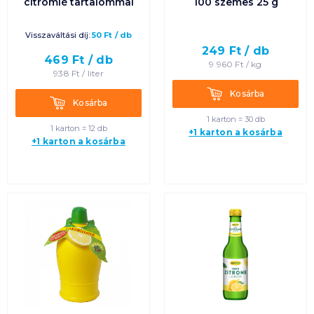
citromlé tartalommal
100 szemes 25 g
Visszaváltási díj:
50
Ft
/
db
249
Ft /
db
469
Ft /
db
9 960
Ft /
kg
938
Ft /
liter
Kosárba
Kosárba
Kosárba
Kosárba
1 karton = 30 db
1 karton = 12 db
+1 karton a kosárba
+1 karton a kosárba