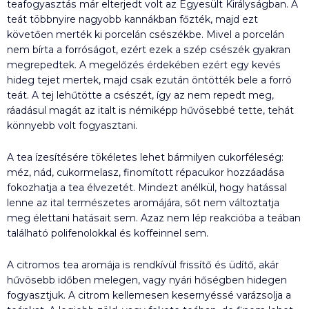
teafogyasztás már elterjedt volt az Egyesült Királyságban. A
teát többnyire nagyobb kannákban főzték, majd ezt
követően merték ki porcelán csészékbe. Mivel a porcelán
nem bírta a forróságot, ezért ezek a szép csészék gyakran
megrepedtek. A megelőzés érdekében ezért egy kevés
hideg tejet mertek, majd csak ezután öntötték bele a forró
teát. A tej lehűtötte a csészét, így az nem repedt meg,
ráadásul magát az italt is némiképp hűvösebbé tette, tehát
könnyebb volt fogyasztani.
A tea ízesítésére tökéletes lehet bármilyen cukorféleség:
méz, nád, cukormelasz, finomított répacukor hozzáadása
fokozhatja a tea élvezetét. Mindezt anélkül, hogy hatással
lenne az ital természetes aromájára, sőt nem változtatja
meg élettani hatásait sem. Azaz nem lép reakcióba a teában
található polifenolokkal és koffeinnel sem.
A citromos tea aromája is rendkívül frissítő és üdítő, akár
hűvösebb időben melegen, vagy nyári hőségben hidegen
fogyasztjuk. A citrom kellemesen kesernyéssé varázsolja a