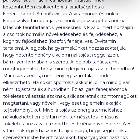
köszönhetően csökkenteni a fáradtságot és a
kimerültséget. A riboflavin, az A-vitaminnak és cinkkel
kiegészülve támogatja szemünk egészségét és normál
látásunk fenntartását. Gyerekeknek is kiváló, mert hozzájárul
a csontok normális növekedéséhez és fejlődéséhez, a
kognitív fejlődéshez (foszfor, fehérje, vas, D-vitamin
tartalom). A legjobb, ha gyermekünket hozzászoktatjuk,
hogy hetente néhány alkalommal tojást reggelizzen,
bármilyen formában is szereti. A legjobb tanács, amit
megfogadhatsz, hogy mindig legyen tojás az otthonodban!
Már csak azért is, mert tényleg számtalan módon
elkészíthető. Ha sokat sportolsz, akkor is jó, ha mindig van
némi tojástartalék a hűtődben. Ez az igazi fehérjebomba
tökéletes választás azoknak, akik szeretnék izomtömegüket
megtartani, vagy növelni, vagy esetleg emelni akarják
teljesítményüket. Mivel a tojás az energiatermeléshez
nélkülözhetetlen B-vitaminok természetes forrása is,
tökéletes hozzávaló a sportteljesítmény növeléséhez. A B-
vitaminok egyik hasznos tulajdonsága, hogy segítenek a
szervezetünkbe bevitt táplálékot, tápanyagokat hasznos