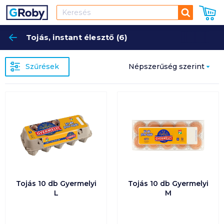
Keresés
Tojás, instant élesztő (6)
Keres
Szűrések
Népszerűség szerint
Népszerűség szerint
Ár szerint növekvő
Ár szerint csökkenő
Egységár szerint
növekvő
Tojás 10 db Gyermelyi
Tojás 10 db Gyermelyi
L
M
Egységár szerint
csökkenő