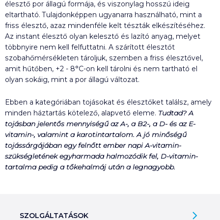
élesztő por állagú formája, és viszonylag hosszú ideig
eltartható. Tulajdonképpen ugyanarra használható, mint a
friss élesztő, azaz mindenféle kelt tészták elkészítéséhez.
Az instant élesztő olyan kelesztő és lazító anyag, melyet
többnyire nem kell felfuttatni. A szárított élesztőt
szobahőmérsékleten tároljuk, szemben a friss élesztővel,
amit hűtőben, +2 - 8°C-on kell tárolni és nem tartható el
olyan sokáig, mint a por állagú változat.
Ebben a kategóriában tojásokat és élesztőket találsz, amely
minden háztartás kötelező, alapvető eleme.
Tudtad? A
tojásban jelentős mennyiségű az A-, a B2-, a D- és az E-
vitamin-, valamint a karotintartalom. A jó minőségű
tojássárgájában egy felnőtt ember napi A-vitamin-
szükségletének egyharmada halmozódik fel, D-vitamin-
tartalma pedig a tőkehalmáj után a legnagyobb.
SZOLGÁLTATÁSOK