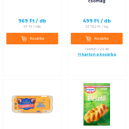
csomag
969
Ft /
db
499
Ft /
db
97
Ft /
1db
23 762
Ft /
kg
Kosárba
Kosárba
Kosárba
Kosárba
1 karton = 24 db
+1 karton a kosárba