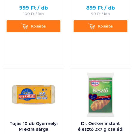
999
Ft /
db
899
Ft /
db
Termék neve A-Z
100
Ft /
1db
90
Ft /
1db
Termék neve Z-A
Kosárba
Kosárba
Kosárba
Kosárba
Tojás 10 db Gyermelyi
Dr. Oetker instant
M extra sárga
élesztő 3x7 g családi