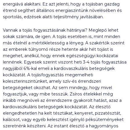
energiává alakítani. Ez azt jelenti, hogy a tojásban gazdag
étrend segíthet általános energiaszintünk növelésében és
sportolás, edzések alatti teljesítmény javításában.
Vannak a tojás fogyasztásának hátrányai? Meglepő lehet
sokak számára, de igen. A tojás esetében is, mint minden
más ételnél a mértékletesség a lényeg. A szakértők szerint
az emberek túlnyomó része hetente akár hét tojást is
megehet, anélkül, hogy ennek egészségügyi kockázatai
lennének. Egyesek szerint viszont heti 3-4 tojás fogyasztása
nagyjából 6%-kal emeli a kardiovaszkuláris betegségek
kockázatát. A tojásfogyasztás megemelheti
koleszterinszintünket, amely szív-és érrendszeri
betegségeket okozhat. Az sem mindegy, hogy mivel
fogyasztjuk, vagy mibe tesszük. Zsíros ételekkel még
inkább megnöveli az érrendszerre gyakorolt hatást, azaz a
kardiovaszkuláris betegségek kockázatát. Az élesztő
elengedhetetlen ha kelt tésztákat, kenyeret, pizzatésztát,
kalácsot, vagy egyéb kelesztést igénylő péksüteményeket
szeretnénk készíteni. Az instant élesztő a hagyományos