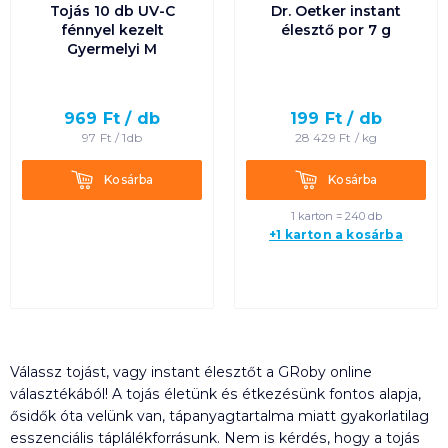
Tojás 10 db UV-C
Dr. Oetker instant
fénnyel kezelt
élesztő por 7 g
Gyermelyi M
969
Ft /
db
199
Ft /
db
97
Ft /
1db
28 429
Ft /
kg
Kosárba
Kosárba
Kosárba
Kosárba
1 karton = 240 db
+1 karton a kosárba
Válassz tojást, vagy instant élesztőt a GRoby online
választékából! A tojás életünk és étkezésünk fontos alapja,
ősidők óta velünk van, tápanyagtartalma miatt gyakorlatilag
esszenciális táplálékforrásunk. Nem is kérdés, hogy a tojás