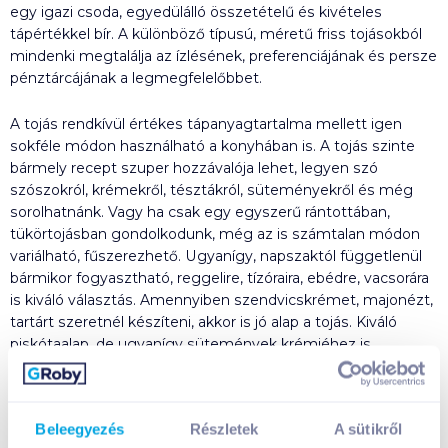
egy igazi csoda, egyedülálló összetételű és kivételes
tápértékkel bír. A különböző típusú, méretű friss tojásokból
mindenki megtalálja az ízlésének, preferenciájának és persze
pénztárcájának a legmegfelelőbbet.
A tojás rendkívül értékes tápanyagtartalma mellett igen
sokféle módon használható a konyhában is. A tojás szinte
bármely recept szuper hozzávalója lehet, legyen szó
szószokról, krémekről, tésztákról, süteményekről és még
sorolhatnánk. Vagy ha csak egy egyszerű rántottában,
tükörtojásban gondolkodunk, még az is számtalan módon
variálható, fűszerezhető. Ugyanígy, napszaktól függetlenül
bármikor fogyasztható, reggelire, tízóraira, ebédre, vacsorára
is kiváló választás. Amennyiben szendvicskrémet, majonézt,
tartárt szeretnél készíteni, akkor is jó alap a tojás. Kiváló
piskótaalap, de ugyanígy sütemények krémjéhez is
tökéletes. Arról se feledkezzünk meg, hogy az igazán
magyaros rántott hús bundájához, panírjához is
elengedhetetlen összetevő. Azt biztosan megállapíthatjuk,
Beleegyezés
Részletek
A sütikről
hogy a klasszikus magyar konyha elengedhetetlen