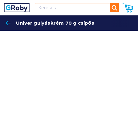
Keresés
Univer gulyáskrém 70 g csípős
Keres