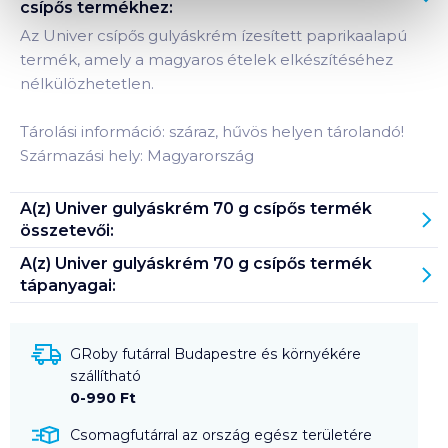
csípős
termékhez:
Az Univer csípős gulyáskrém ízesített paprikaalapú
termék, amely a magyaros ételek elkészítéséhez
nélkülözhetetlen.
Tárolási információ: száraz, hűvös helyen tárolandó!
Származási hely: Magyarország
A(z)
Univer gulyáskrém 70 g csípős
termék
összetevői:
A(z)
Univer gulyáskrém 70 g csípős
termék
tápanyagai:
GRoby futárral Budapestre és környékére
szállítható
0-990 Ft
Csomagfutárral az ország egész területére