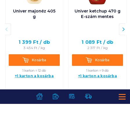
Univer majonéz 405
Univer ketchup 470 g
g
E-szám mentes
1 399
Ft /
db
1 089
Ft /
db
3 454
Ft /
kg
2 317
Ft /
kg
Kosárba
Kosárba
Kosárba
Kosárba
1 karton = 12 db
1 karton = 9 db
+1 karton a kosárba
+1 karton a kosárba
SZOLGÁLTATÁSOK