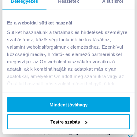
Beleegyezés
Részletek
A sütikről
Univer gulyáskrém 70 g csípős
Ez a weboldal sütiket használ
439
Ft /
db
Sütiket használunk a tartalmak és hirdetések személyre
Egységár:
6 271
Ft /
kg
szabásához, közösségi funkciók biztosításához,
Nettó eladási ár:
346
Ft /
db
(
27
% áfa)
valamint weboldalforgalmunk elemzéséhez. Ezenkívül
közösségi média-, hirdető- és elemező partnereinkkel
Kosárba
Kosárba
megosztjuk az Ön weboldalhasználatra vonatkozó
adatait, akik kombinálhatják az adatokat más olyan
adatokkal, amelyeket Ön adott meg számukra vagy az
Ön által használt más szolgáltatásokból gyűjtöttek.
A termék megszűnt
Mindent jóváhagy
Bevásárlólistához adom
Értesíts, ha olcsóbb!
Testre szabás
Termékleírás a(z)
Univer gulyáskrém 70 g