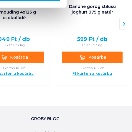
anone Danette
Danone görög stílusú
mpuding 4x125 g
joghurt 375 g natúr
csokoládé
949
Ft /
db
599
Ft /
db
1 898
Ft /
kg
1 597
Ft /
kg
Kosárba
Kosárba
Kosárba
Kosárba
1 karton = 8 db
1 karton = 12 db
 karton a kosárba
+1 karton a kosárba
GROBY BLOG