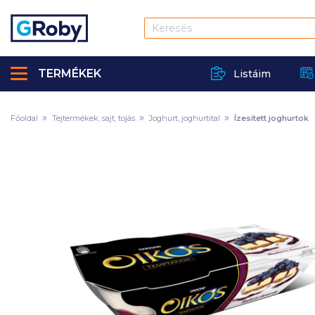
TERMÉKEK
Listáim
Főoldal
Tejtermékek, sajt, tojás
Joghurt, joghurtital
Ízesített joghurtok