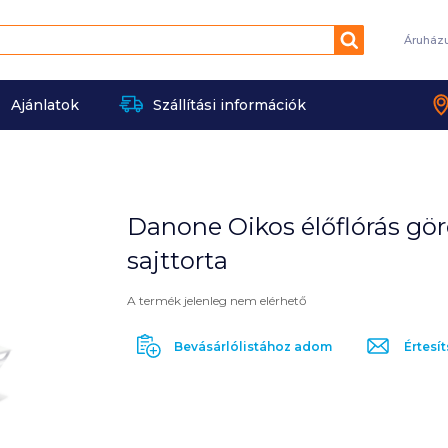
Keresés
Áruház
Ajánlatok
Szállítási információk
Danone Oikos élőflórás gö
sajttorta
A termék jelenleg nem elérhető
Bevásárlólistához adom
Értesít