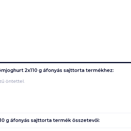
mjoghurt 2x110 g áfonyás sajttorta
termékhez:
zű öntettel.
0 g áfonyás sajttorta
termék összetevői: