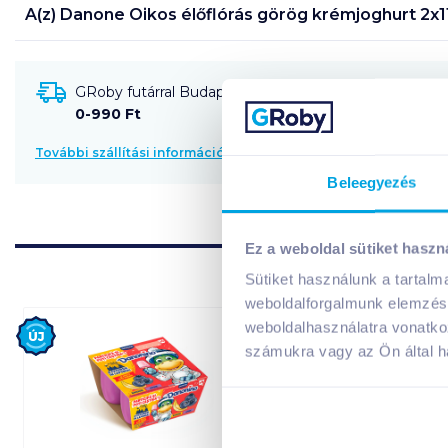
A(z)
Danone Oikos élőflórás görög krémjoghurt 2x11
GRoby futárral Budapestre és környékére szállítható
0-990 Ft
További szállítási információk
Beleegyezés
Ez a weboldal sütiket haszn
Sütiket használunk a tartal
weboldalforgalmunk elemzésé
Új
Új
weboldalhasználatra vonatko
számukra vagy az Ön által ha