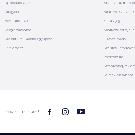
Ajándékkosarak
Áruházunk működ
Árfigyelő
Általános szerződési
Bevásárlólisták
Elállási jog
Üvegvisszaváltás
Adatkezelési tájéko
Szelektív hulladékok gyűjtése
Fizetési módok
Kerekítsd fel!
Szállítási informáci
Impresszum
Szavatosság, rekla
Termékvisszahívás
Kövess minket!