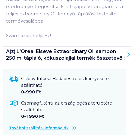
eredményért egészítse ki a hajápolási programját a
teljes Extraordinary Oil könnyű táplálást biztosító
termékcsaláddal.
Származási hely: EU
A(z)
L'Oreal Elseve Extraordinary Oil sampon
250 ml tápláló, kókuszolajjal
termék összetevői:
GRoby futárral Budapestre és környékére
szállítható
0-990 Ft
Csomagfutárral az ország egész területére
szállítható!
0-1 990 Ft
További szállítási információk