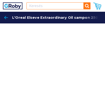
Keresés
L'Oreal Elseve Extraordinary Oil sampon 250 ml 
Keres