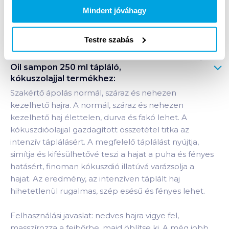
Mindent jóváhagy
Bevásárlólistához adom
Értesíts, ha olcsóbb!
Testre szabás
Termékleírás a(z)
L'Oreal Elseve Extraordinary
Oil sampon 250 ml tápláló,
kókuszolajjal
termékhez:
Szakértő ápolás normál, száraz és nehezen
kezelhető hajra. A normál, száraz és nehezen
kezelhető haj élettelen, durva és fakó lehet. A
kókuszdióolajjal gazdagított összetétel titka az
intenzív táplálásért. A megfelelő táplálást nyújtja,
simítja és kifésülhetővé teszi a hajat a puha és fényes
hatásért, finoman kókuszdió illatúvá varázsolja a
hajat. Az eredmény, az intenzíven táplált haj
hihetetlenül rugalmas, szép esésű és fényes lehet.
Felhasználási javaslat: nedves hajra vigye fel,
masszírozza a fejbőrbe, majd öblítse ki. A még jobb