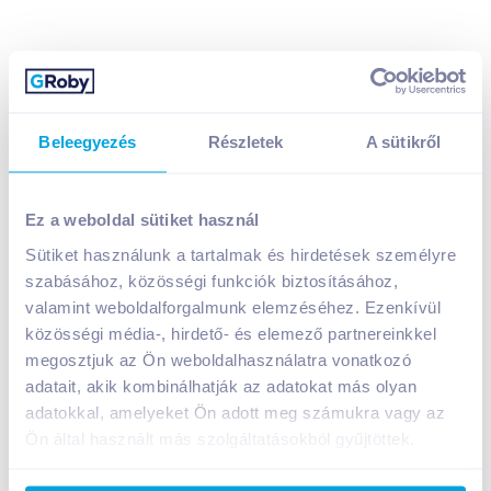
Beleegyezés
Részletek
A sütikről
L'Oreal Elseve Extraordinary Oil sampon 250 ml
tápláló, kókuszolajjal
Ez a weboldal sütiket használ
849
Ft /
db
Sütiket használunk a tartalmak és hirdetések személyre
Egységár:
4 245
Ft /
liter
Nettó eladási ár:
669
Ft /
db
(
27
% áfa)
szabásához, közösségi funkciók biztosításához,
valamint weboldalforgalmunk elemzéséhez. Ezenkívül
közösségi média-, hirdető- és elemező partnereinkkel
Kosárba
Kosárba
megosztjuk az Ön weboldalhasználatra vonatkozó
adatait, akik kombinálhatják az adatokat más olyan
adatokkal, amelyeket Ön adott meg számukra vagy az
A termék jelenleg nem elérhető
Ön által használt más szolgáltatásokból gyűjtöttek.