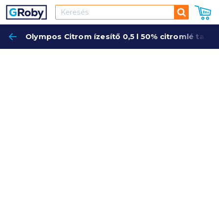
Keresés
Olympos Citrom ízesítő 0,5 l 50% citromlé tart
Keres