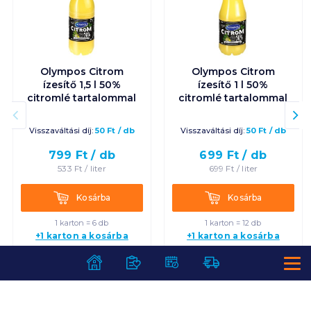
Olympos Citrom
Olympos Citrom
ízesítő 1,5 l 50%
ízesítő 1 l 50%
citromlé tartalommal
citromlé tartalommal
Visszaváltási díj:
50
Ft
/
db
Visszaváltási díj:
50
Ft
/
db
799
Ft /
db
699
Ft /
db
533
Ft /
liter
699
Ft /
liter
Kosárba
Kosárba
Kosárba
Kosárba
1 karton = 6 db
1 karton = 12 db
+1 karton a kosárba
+1 karton a kosárba