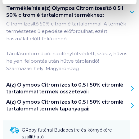
Termékleírás a(z)
Olympos Citrom ízesítő 0,5 l
50% citromlé tartalommal
termékhez:
Citrom ízesítő 50% citromlé tartalommal. A termék
természetes ülepedése előfordulhat, ezért
használat előtt felrázandó.
Tárolási információ: napfénytől védett, száraz, hűvös
helyen, felbontás után hűtve tárolandó!
Származási hely: Magyarország
A(z)
Olympos Citrom ízesítő 0,5 l 50% citromlé
tartalommal
termék összetevői:
A(z)
Olympos Citrom ízesítő 0,5 l 50% citromlé
tartalommal
termék tápanyagai:
GRoby futárral Budapestre és környékére
szállítható