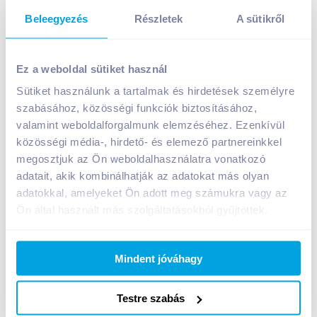
Beleegyezés
Részletek
A sütikről
Olympos Citrom ízesítő 0,5 l 50% citromlé
tartalommal
Ez a weboldal sütiket használ
399
Ft /
db
Sütiket használunk a tartalmak és hirdetések személyre
Egységár:
798
Ft /
liter
szabásához, közösségi funkciók biztosításához,
Nettó eladási ár:
314
Ft /
db
(
27
% áfa)
valamint weboldalforgalmunk elemzéséhez. Ezenkívül
közösségi média-, hirdető- és elemező partnereinkkel
megosztjuk az Ön weboldalhasználatra vonatkozó
Kosárba
Kosárba
adatait, akik kombinálhatják az adatokat más olyan
adatokkal, amelyeket Ön adott meg számukra vagy az
Ön által használt más szolgáltatásokból gyűjtöttek.
A termék megszűnt
Mindent jóváhagy
Bevásárlólistához adom
Értesíts, ha olcsóbb!
Testre szabás