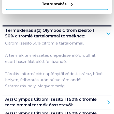
Testre szabás
Bevásárlólistához adom
Értesíts, ha olcsóbb!
Termékleírás a(z)
Olympos Citrom ízesítő 1 l
50% citromlé tartalommal
termékhez:
Citrom ízesítő 50% citromlé tartalommal.
A termék természetes ülepedése előfordulhat,
ezért használat előtt felrázandó.
Tárolási információ: napfénytől védett, száraz, hűvös
helyen, felbontás után hűtve tárolandó!
Származási hely: Magyarország
A(z)
Olympos Citrom ízesítő 1 l 50% citromlé
tartalommal
termék összetevői:
A(z)
Olympos Citrom ízesítő 1 l 50% citromlé