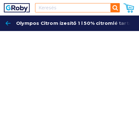
Keresés
Olympos Citrom ízesítő 1 l 50% citromlé tartal
Keres