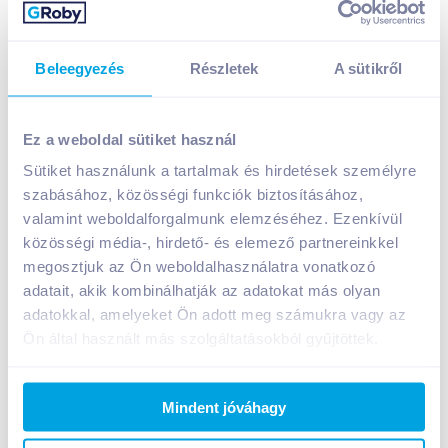
Beleegyezés
Részletek
A sütikről
Ez a weboldal sütiket használ
Sütiket használunk a tartalmak és hirdetések személyre
Olympos Citrom ízesítő 1 l 50% citromlé tartalommal
szabásához, közösségi funkciók biztosításához,
599
Ft /
db
valamint weboldalforgalmunk elemzéséhez. Ezenkívül
közösségi média-, hirdető- és elemező partnereinkkel
Egységár:
599
Ft /
liter
Nettó eladási ár:
472
Ft /
db
(
27
% áfa)
megosztjuk az Ön weboldalhasználatra vonatkozó
adatait, akik kombinálhatják az adatokat más olyan
adatokkal, amelyeket Ön adott meg számukra vagy az
Kosárba
Kosárba
Ön által használt más szolgáltatásokból gyűjtöttek.
Mindent jóváhagy
A termék megszűnt