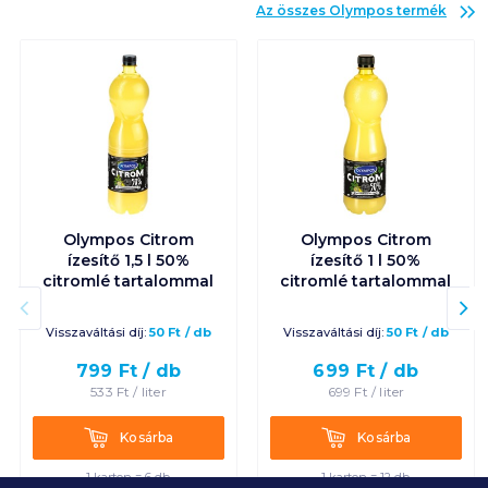
Az összes
Olympos
termék
Olympos Citrom
Olympos Citrom
ízesítő 1,5 l 50%
ízesítő 1 l 50%
citromlé tartalommal
citromlé tartalommal
Visszaváltási díj:
50
Ft
/
db
Visszaváltási díj:
50
Ft
/
db
799
Ft /
db
699
Ft /
db
533
Ft /
liter
699
Ft /
liter
Kosárba
Kosárba
Kosárba
Kosárba
1 karton = 6 db
1 karton = 12 db