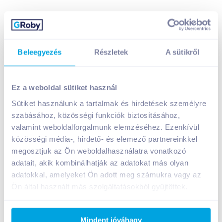
Beleegyezés
Részletek
A sütikről
Polcz chilis bab csicseriborsóval 350 g gluténmentes
1 699
Ft /
db
Ez a weboldal sütiket használ
Egységár:
4 854
Ft /
kg
Sütiket használunk a tartalmak és hirdetések személyre
Nettó eladási ár:
1 338
Ft /
db
(
27
% áfa)
szabásához, közösségi funkciók biztosításához,
valamint weboldalforgalmunk elemzéséhez. Ezenkívül
Kosárba
közösségi média-, hirdető- és elemező partnereinkkel
Kosárba
megosztjuk az Ön weboldalhasználatra vonatkozó
adatait, akik kombinálhatják az adatokat más olyan
1 karton = 12 db
adatokkal, amelyeket Ön adott meg számukra vagy az
+1 karton a kosárba
Ön által használt más szolgáltatásokból gyűjtöttek.
Bevásárlólistához adom
Értesíts, ha olcsóbb!
Mindent jóváhagy