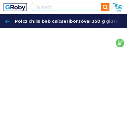
Keresés
Polcz chilis bab csicseriborsóval 350 g glutén
Keres
glut