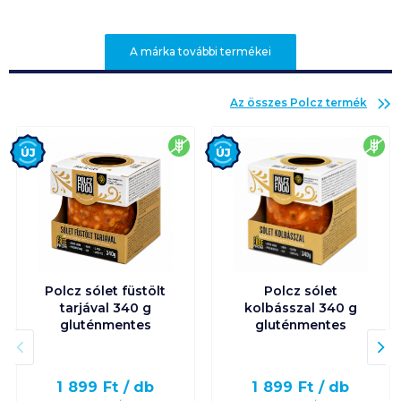
A márka további termékei
Az összes
Polcz
termék
Új
Új
gluténmentes
glu
Polcz sólet füstölt
Polcz sólet
tarjával 340 g
kolbásszal 340 g
gluténmentes
gluténmentes
1 899
Ft /
db
1 899
Ft /
db