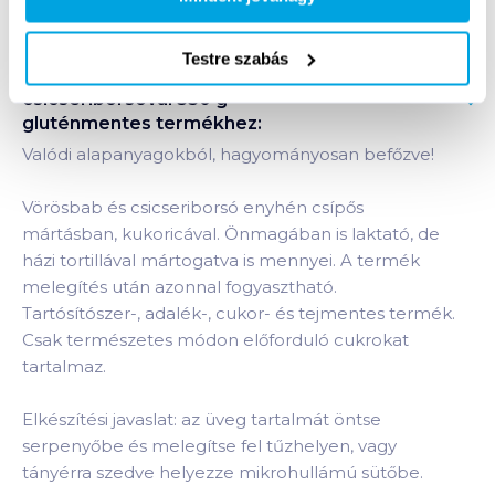
Testre szabás
Termékleírás a(z)
Polcz chilis bab
csicseriborsóval 350 g
gluténmentes
termékhez:
Valódi alapanyagokból, hagyományosan befőzve!
Vörösbab és csicseriborsó enyhén csípős
mártásban, kukoricával. Önmagában is laktató, de
házi tortillával mártogatva is mennyei. A termék
melegítés után azonnal fogyasztható.
Tartósítószer-, adalék-, cukor- és tejmentes termék.
Csak természetes módon előforduló cukrokat
tartalmaz.
Elkészítési javaslat: az üveg tartalmát öntse
serpenyőbe és melegítse fel tűzhelyen, vagy
tányérra szedve helyezze mikrohullámú sütőbe.