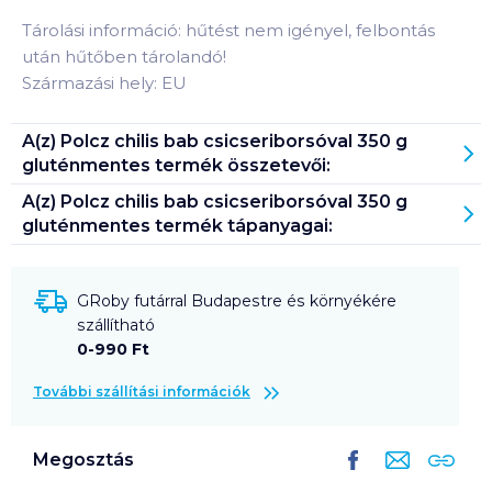
Tárolási információ: hűtést nem igényel, felbontás
után hűtőben tárolandó!
Származási hely: EU
A(z)
Polcz chilis bab csicseriborsóval 350 g
gluténmentes
termék összetevői:
A(z)
Polcz chilis bab csicseriborsóval 350 g
gluténmentes
termék tápanyagai:
GRoby futárral Budapestre és környékére
szállítható
0-990 Ft
További szállítási információk
Megosztás