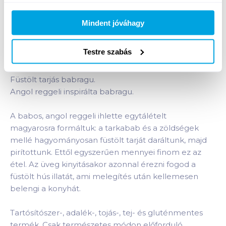
Bevásárlólistához adom
Értesíts, ha olcsóbb!
Mindent jóváhagy
Testre szabás
Termékleírás a(z)
Polcz füstölt tarjás babragu
350 g gluténmentes
termékhez:
Füstölt tarjás babragu.
Angol reggeli inspirálta babragu.
A babos, angol reggeli ihlette egytálételt
magyarosra formáltuk: a tarkabab és a zöldségek
mellé hagyományosan füstölt tarját daráltunk, majd
pirítottunk. Ettől egyszerűen mennyei finom ez az
étel. Az üveg kinyitásakor azonnal érezni fogod a
füstölt hús illatát, ami melegítés után kellemesen
belengi a konyhát.
Tartósítószer-, adalék-, tojás-, tej- és gluténmentes
termék. Csak természetes módon előforduló