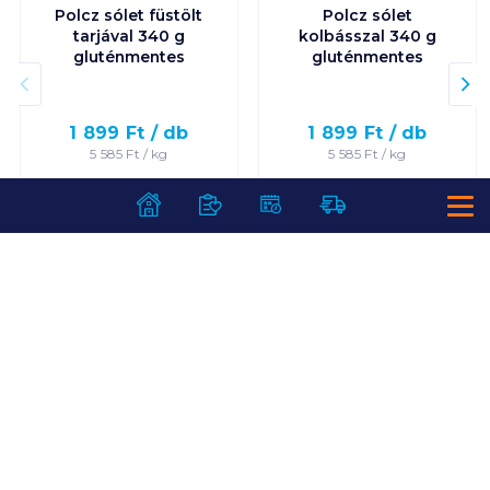
Polcz sólet füstölt
Polcz sólet
tarjával 340 g
kolbásszal 340 g
gluténmentes
gluténmentes
1 899
Ft /
db
1 899
Ft /
db
5 585
Ft /
kg
5 585
Ft /
kg
Kosárba
Kosárba
Kosárba
Kosárba
1 karton = 12 db
1 karton = 12 db
+1 karton a kosárba
+1 karton a kosárba
SZOLGÁLTATÁSOK