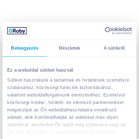
Beleegyezés
Részletek
A sütikről
Polcz füstölt tarjás babragu 350 g gluténmentes
1 899
Ft /
db
Ez a weboldal sütiket használ
Egységár:
5 426
Ft /
kg
Nettó eladási ár:
1 495
Ft /
db
(
27
% áfa)
Sütiket használunk a tartalmak és hirdetések személyre
szabásához, közösségi funkciók biztosításához,
valamint weboldalforgalmunk elemzéséhez. Ezenkívül
Kosárba
Kosárba
közösségi média-, hirdető- és elemező partnereinkkel
megosztjuk az Ön weboldalhasználatra vonatkozó
adatait, akik kombinálhatják az adatokat más olyan
1 karton = 12 db
+1 karton a kosárba
adatokkal, amelyeket Ön adott meg számukra vagy az
Ön által használt más szolgáltatásokból gyűjtöttek.