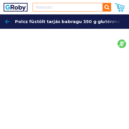
Keresés
Polcz füstölt tarjás babragu 350 g gluténmente
Keres
glut