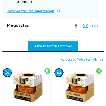
0-990 Ft
További szállítási információk
Megosztás
A márka további termékei
Az összes
Polcz
termék
Új
Új
gluténmentes
glu