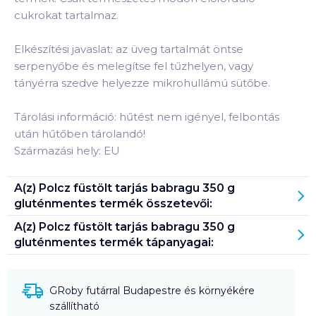
cukrokat tartalmaz.
Elkészítési javaslat: az üveg tartalmát öntse
serpenyőbe és melegítse fel tűzhelyen, vagy
tányérra szedve helyezze mikrohullámú sütőbe.
Tárolási információ: hűtést nem igényel, felbontás
után hűtőben tárolandó!
Származási hely: EU
A(z)
Polcz füstölt tarjás babragu 350 g
gluténmentes
termék összetevői:
A(z)
Polcz füstölt tarjás babragu 350 g
gluténmentes
termék tápanyagai:
GRoby futárral Budapestre és környékére
szállítható