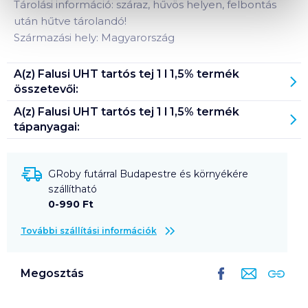
Tárolási információ: száraz, hűvös helyen, felbontás
után hűtve tárolandó!
Származási hely: Magyarország
A(z)
Falusi UHT tartós tej 1 l 1,5%
termék
összetevői:
A(z)
Falusi UHT tartós tej 1 l 1,5%
termék
tápanyagai:
GRoby futárral Budapestre és környékére
szállítható
0-990 Ft
További szállítási információk
Megosztás