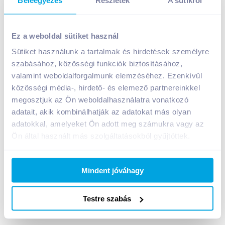
Ez a weboldal sütiket használ
Sütiket használunk a tartalmak és hirdetések személyre
szabásához, közösségi funkciók biztosításához,
Falusi UHT tartós tej 1 l 1,5%
valamint weboldalforgalmunk elemzéséhez. Ezenkívül
A termék megszűnt
közösségi média-, hirdető- és elemező partnereinkkel
megosztjuk az Ön weboldalhasználatra vonatkozó
adatait, akik kombinálhatják az adatokat más olyan
adatokkal, amelyeket Ön adott meg számukra vagy az
Bevásárlólistához adom
Értesíts, ha olcsóbb!
Ön által használt más szolgáltatásokból gyűjtöttek.
Termékleírás a(z)
Falusi UHT tartós tej 1 l
Mindent jóváhagy
1,5%
termékhez:
Ultramagas hőmérsékleten hőkezelt,
Testre szabás
homogénezett, zsírszegény tej.