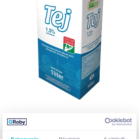
Beleegyezés
Részletek
A sütikről