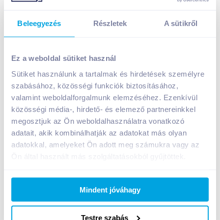
Beleegyezés
Részletek
A sütikről
Dallmayr Crema Prodomo 1 kg szemes kávé
9 699
Ft /
db
Ez a weboldal sütiket használ
Egységár:
9 699
Ft /
kg
Sütiket használunk a tartalmak és hirdetések személyre
Nettó eladási ár:
7 637
Ft /
db
(
27
% áfa)
szabásához, közösségi funkciók biztosításához,
valamint weboldalforgalmunk elemzéséhez. Ezenkívül
közösségi média-, hirdető- és elemező partnereinkkel
Kosárba
Kosárba
megosztjuk az Ön weboldalhasználatra vonatkozó
adatait, akik kombinálhatják az adatokat más olyan
1 karton = 8 db
adatokkal, amelyeket Ön adott meg számukra vagy az
+1 karton a kosárba
Ön által használt más szolgáltatásokból gyűjtöttek.
Mindent jóváhagy
Bevásárlólistához adom
Értesíts, ha olcsóbb!
Testre szabás