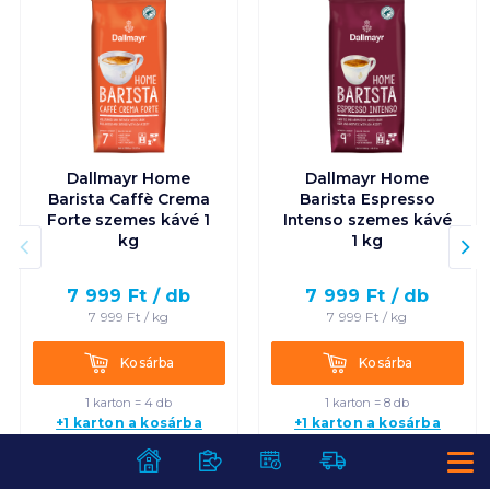
Dallmayr Home
Dallmayr Home
Barista Caffè Crema
Barista Espresso
Forte szemes kávé 1
Intenso szemes kávé
kg
1 kg
7 999
Ft /
db
7 999
Ft /
db
7 999
Ft /
kg
7 999
Ft /
kg
Kosárba
Kosárba
Kosárba
Kosárba
1 karton = 4 db
1 karton = 8 db
+1 karton a kosárba
+1 karton a kosárba