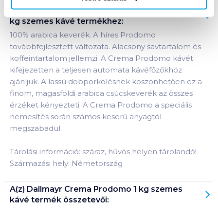
Termékleírás a(z)
Dallmayr Crema Prodomo 1
kg szemes kávé
termékhez:
100% arabica keverék. A híres Prodomo
továbbfejlesztett változata. Alacsony savtartalom és
koffeintartalom jellemzi. A Crema Prodomo kávét
kifejezetten a teljesen automata kávéfőzőkhöz
ajánljuk. A lassú dobpörkölésnek köszönhetően ez a
finom, magasföldi arabica csúcskeverék az összes
érzéket kényezteti. A Crema Prodomo a speciális
nemesítés során számos keserű anyagtól
megszabadul.
Tárolási információ: száraz, hűvös helyen tárolandó!
Származási hely: Németország
A(z)
Dallmayr Crema Prodomo 1 kg szemes
kávé
termék összetevői: