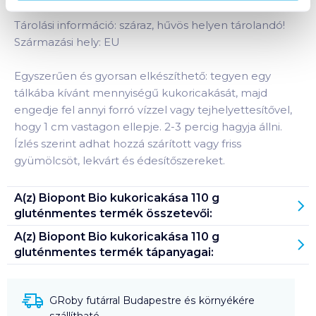
Tárolási információ: száraz, hűvös helyen tárolandó!
Származási hely: EU
Egyszerűen és gyorsan elkészíthető: tegyen egy
tálkába kívánt mennyiségű kukoricakását, majd
engedje fel annyi forró vízzel vagy tejhelyettesítővel,
hogy 1 cm vastagon ellepje. 2-3 percig hagyja állni.
Ízlés szerint adhat hozzá szárított vagy friss
gyümölcsöt, lekvárt és édesítőszereket.
A(z)
Biopont Bio kukoricakása 110 g
gluténmentes
termék összetevői:
A(z)
Biopont Bio kukoricakása 110 g
gluténmentes
termék tápanyagai:
GRoby futárral Budapestre és környékére
szállítható