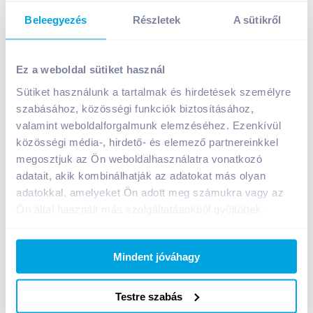
Beleegyezés
Részletek
A sütikről
Biopont Bio kukoricakása 110 g gluténmentes
Ez a weboldal sütiket használ
A termék megszűnt
Sütiket használunk a tartalmak és hirdetések személyre
szabásához, közösségi funkciók biztosításához,
valamint weboldalforgalmunk elemzéséhez. Ezenkívül
Bevásárlólistához adom
Értesíts, ha olcsóbb!
közösségi média-, hirdető- és elemező partnereinkkel
megosztjuk az Ön weboldalhasználatra vonatkozó
adatait, akik kombinálhatják az adatokat más olyan
Termékleírás a(z)
Biopont Bio kukoricakása 110
adatokkal, amelyeket Ön adott meg számukra vagy az
g gluténmentes
termékhez:
Ön által használt más szolgáltatásokból gyűjtöttek.
A Bio kukoricakása felhasználható levesek,
főzelékek és szószok sűrítésére, habarásra,
süteményekbe, müzlibe vagy fogyasztható önállóan
Mindent jóváhagy
kásaként.
Nem tartalmaz, mesterséges színezéket vagy
Testre szabás
egyéb vegyi anyagokat. Glutén, tej és szójamentes.