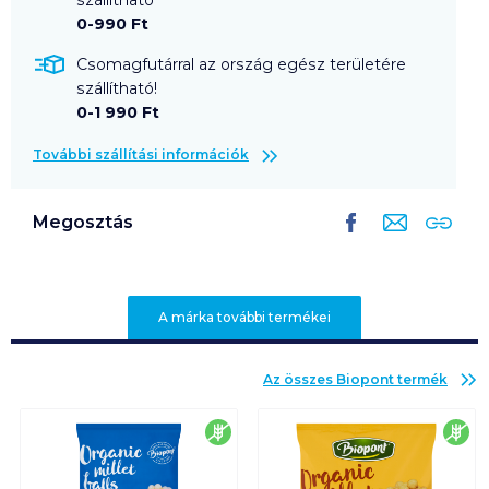
0-990 Ft
Csomagfutárral az ország egész területére
szállítható!
0-1 990 Ft
További szállítási információk
Megosztás
A márka további termékei
Az összes
Biopont
termék
gluténmentes
glu