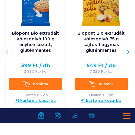
Biopont Bio extrudált
Biopont Bio extrudált
kölesgolyó 100 g
kölesgolyó 75 g
enyhén sózott,
sajtos-hagymás
gluténmentes
gluténmentes
399
Ft /
db
549
Ft /
db
3 990
Ft /
kg
7 320
Ft /
kg
Kosárba
Kosárba
Kosárba
Kosárba
1 karton = 12 db
1 karton = 12 db
+1 karton a kosárba
+1 karton a kosárba