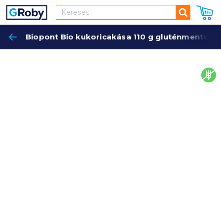
Keresés
Biopont Bio kukoricakása 110 g gluténmentes
Keres
glut