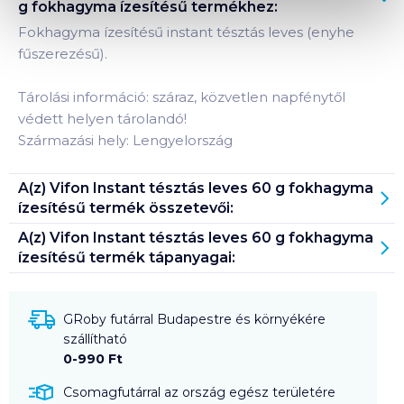
g fokhagyma ízesítésű
termékhez:
Fokhagyma ízesítésű instant tésztás leves (enyhe
fűszerezésű).
Tárolási információ: száraz, közvetlen napfénytől
védett helyen tárolandó!
Származási hely: Lengyelország
A(z)
Vifon Instant tésztás leves 60 g fokhagyma
ízesítésű
termék összetevői:
A(z)
Vifon Instant tésztás leves 60 g fokhagyma
ízesítésű
termék tápanyagai:
GRoby futárral Budapestre és környékére
szállítható
0-990 Ft
Csomagfutárral az ország egész területére