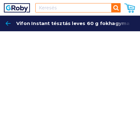
Keresés
Vifon Instant tésztás leves 60 g fokhagyma íze
Keres