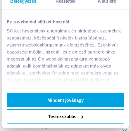
Beleegyezés
Részletek
A sütikről
Vifon Instant tésztás leves 60 g fokhagyma ízesítésű
Ez a weboldal sütiket használ
229
Ft /
db
Sütiket használunk a tartalmak és hirdetések személyre
Egységár:
3 817
Ft /
kg
szabásához, közösségi funkciók biztosításához,
Nettó eladási ár:
180
Ft /
db
(
27
% áfa)
valamint weboldalforgalmunk elemzéséhez. Ezenkívül
közösségi média-, hirdető- és elemező partnereinkkel
Kosárba
Kosárba
megosztjuk az Ön weboldalhasználatra vonatkozó
adatait, akik kombinálhatják az adatokat más olyan
adatokkal, amelyeket Ön adott meg számukra vagy az
Ön által használt más szolgáltatásokból gyűjtöttek.
A termék megszűnt
Mindent jóváhagy
Bevásárlólistához adom
Értesíts, ha olcsóbb!
Testre szabás
Termékleírás a(z)
Vifon Instant tésztás leves 60