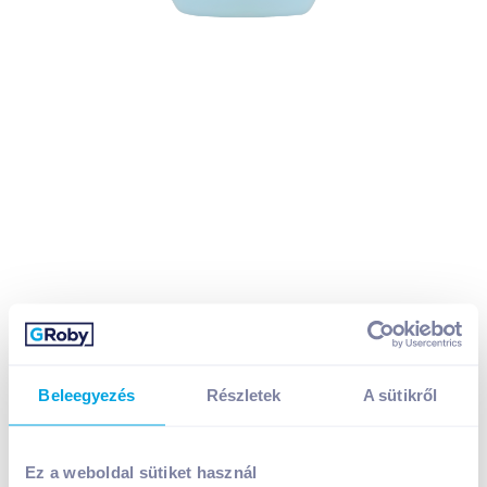
Beleegyezés
Részletek
A sütikről
Nivea Clay Fresh krémtusfürdő 250 ml gyömbér és
Ez a weboldal sütiket használ