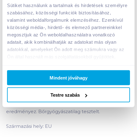
bazsalikom
Sütiket használunk a tartalmak és hirdetések személyre
A termék jelenleg nem elérhető
szabásához, közösségi funkciók biztosításához,
valamint weboldalforgalmunk elemzéséhez. Ezenkívül
közösségi média-, hirdető- és elemező partnereinkkel
megosztjuk az Ön weboldalhasználatra vonatkozó
Bevásárlólistához adom
Értesíts, ha olcsóbb!
adatait, akik kombinálhatják az adatokat más olyan
adatokkal, amelyeket Ön adott meg számukra vagy az
Ön által használt más szolgáltatásokból gyűjtöttek.
Termékleírás a(z)
Nivea Clay Fresh
krémtusfürdő 250 ml gyömbér és
bazsalikom
termékhez:
Mindent jóváhagy
Ápoló krémtusfürdő agyaggal, mely a tisztaság,
frissesség és ápolás kombinációját nyújtja. A
Testre szabás
gyömbér és bazsalikom illatú tusfürdő formulája
alaposan tisztít és bársonyosan puha bőrt
eredményez. Bőrgyógyászatilag tesztelt.
Származási hely: EU