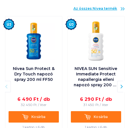
Az összes
Nivea
termék
Új
Új
Nivea Sun Protect &
NIVEA SUN Sensitive
Dry Touch napozó
Immediate Protect
spray 200 ml FF50
napallergia elleni
napozó spray 200 ml
FF50+
6 490
Ft /
db
6 290
Ft /
db
32 450
Ft /
liter
31 450
Ft /
liter
Kosárba
Kosárba
Kosárba
Kosárba
1 karton = 6 db
1 karton = 6 db