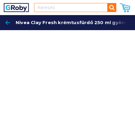
Keresés
Nivea Clay Fresh krémtusfürdő 250 ml gyömbér
Keres