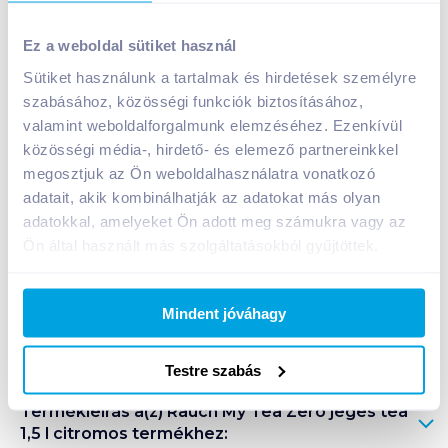
Rauch My Tea Zero jeges tea 1,5 l citromos
Ez a weboldal sütiket használ
499
Ft /
db
Sütiket használunk a tartalmak és hirdetések személyre
Egységár:
333
Ft /
liter
szabásához, közösségi funkciók biztosításához,
Nettó eladási ár:
393
Ft /
db
(
27
% áfa)
valamint weboldalforgalmunk elemzéséhez. Ezenkívül
közösségi média-, hirdető- és elemező partnereinkkel
Kosárba
megosztjuk az Ön weboldalhasználatra vonatkozó
Kosárba
adatait, akik kombinálhatják az adatokat más olyan
adatokkal, amelyeket Ön adott meg számukra vagy az
Ön által használt más szolgáltatásokból gyűjtöttek.
A termék megszűnt
Mindent jóváhagy
Bevásárlólistához adom
Értesíts, ha olcsóbb!
Testre szabás
Termékleírás a(z)
Rauch My Tea Zero jeges tea
1,5 l citromos
termékhez: