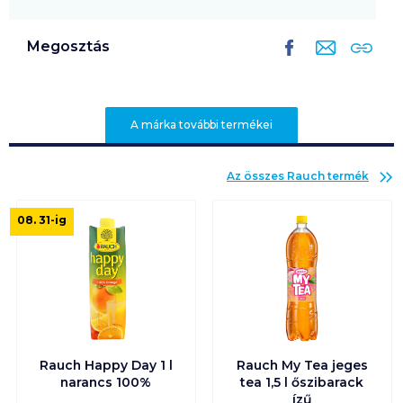
Megosztás
A márka további termékei
Az összes
Rauch
termék
08. 31
-ig
Rauch Happy Day 1 l
Rauch My Tea jeges
narancs 100%
tea 1,5 l őszibarack
ízű