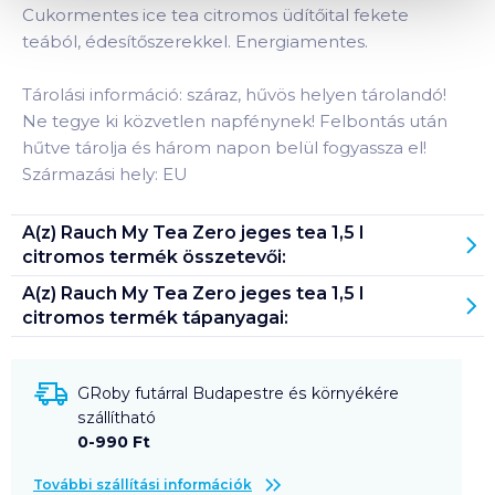
Cukormentes ice tea citromos üdítőital fekete
teából, édesítőszerekkel. Energiamentes.
Tárolási információ: száraz, hűvös helyen tárolandó!
Ne tegye ki közvetlen napfénynek! Felbontás után
hűtve tárolja és három napon belül fogyassza el!
Származási hely: EU
A(z)
Rauch My Tea Zero jeges tea 1,5 l
citromos
termék összetevői:
A(z)
Rauch My Tea Zero jeges tea 1,5 l
citromos
termék tápanyagai:
GRoby futárral Budapestre és környékére
szállítható
0-990 Ft
További szállítási információk