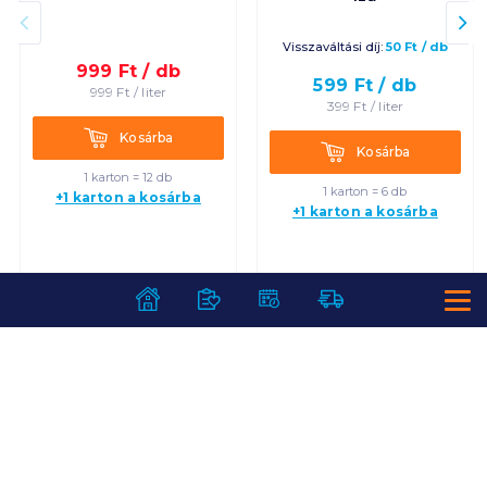
Visszaváltási díj:
50
Ft
/
db
999
Ft /
db
599
Ft /
db
999
Ft /
liter
399
Ft /
liter
Kosárba
Kosárba
Kosárba
Kosárba
1 karton = 12 db
1 karton = 6 db
+1 karton a kosárba
+1 karton a kosárba
SZOLGÁLTATÁSOK
Ajándékkosarak
INFORMÁCIÓK
Árfigyelő