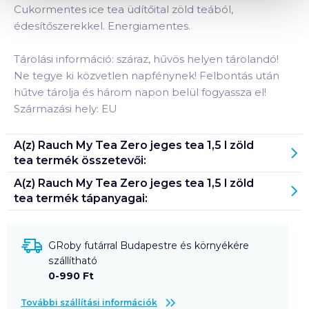
Cukormentes ice tea üdítőital zöld teából,
édesítőszerekkel. Energiamentes.
Tárolási információ: száraz, hűvös helyen tárolandó!
Ne tegye ki közvetlen napfénynek! Felbontás után
hűtve tárolja és három napon belül fogyassza el!
Származási hely: EU
A(z)
Rauch My Tea Zero jeges tea 1,5 l zöld
tea
termék összetevői:
A(z)
Rauch My Tea Zero jeges tea 1,5 l zöld
tea
termék tápanyagai:
GRoby futárral Budapestre és környékére
szállítható
0-990 Ft
További szállítási információk