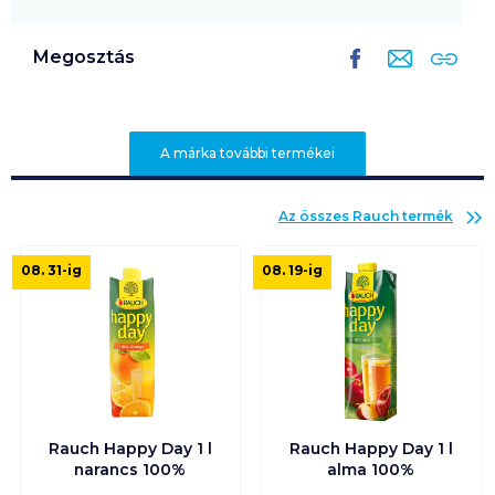
Megosztás
A márka további termékei
Az összes
Rauch
termék
08. 31
-ig
08. 19
-ig
Rauch Happy Day 1 l
Rauch Happy Day 1 l
narancs 100%
alma 100%