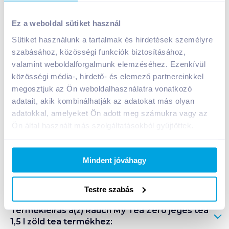
Rauch My Tea Zero jeges tea 1,5 l zöld tea
Ez a weboldal sütiket használ
499
Ft /
db
Sütiket használunk a tartalmak és hirdetések személyre
Egységár:
333
Ft /
liter
szabásához, közösségi funkciók biztosításához,
Nettó eladási ár:
393
Ft /
db
(
27
% áfa)
valamint weboldalforgalmunk elemzéséhez. Ezenkívül
közösségi média-, hirdető- és elemező partnereinkkel
Kosárba
megosztjuk az Ön weboldalhasználatra vonatkozó
Kosárba
adatait, akik kombinálhatják az adatokat más olyan
adatokkal, amelyeket Ön adott meg számukra vagy az
Ön által használt más szolgáltatásokból gyűjtöttek.
A termék megszűnt
Mindent jóváhagy
Bevásárlólistához adom
Értesíts, ha olcsóbb!
Testre szabás
Termékleírás a(z)
Rauch My Tea Zero jeges tea
1,5 l zöld tea
termékhez: