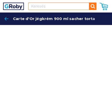
Keresés
Carte d'Or jégkrém 900 ml sacher torta
Keres