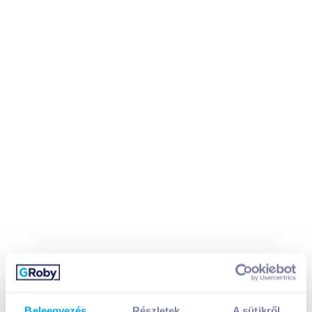
Beleegyezés
Részletek
A sütikről