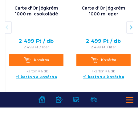
Carte d'Or jégkrém
Carte d'Or jégkrém
1000 ml csokoládé
1000 ml eper
2 499
Ft /
db
2 499
Ft /
db
2 499
Ft /
liter
2 499
Ft /
liter
Kosárba
Kosárba
Kosárba
Kosárba
1 karton = 6 db
1 karton = 6 db
+1 karton a kosárba
+1 karton a kosárba
SZOLGÁLTATÁSOK