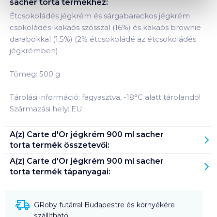
sacher torta
termékhez:
Étcsokoládés jégkrém és sárgabarackos jégkrém
csokoládés-kakaós szósszal (16%) és kakaós brownie
darabokkal (1,5%) (2% étcsokoládé az étcsokoládés
jégkrémben).
Tömeg: 500 g
Tárolási információ: fagyasztva, -18°C alatt tárolandó!
Származási hely: EU
A(z)
Carte d'Or jégkrém 900 ml sacher
torta
termék összetevői:
A(z)
Carte d'Or jégkrém 900 ml sacher
torta
termék tápanyagai:
GRoby futárral Budapestre és környékére
szállítható