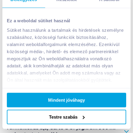
Carte d'Or jégkrém 900 ml sacher torta
Ez a weboldal sütiket használ
2 399
Ft /
db
Sütiket használunk a tartalmak és hirdetések személyre
Egységár:
2 666
Ft /
liter
szabásához, közösségi funkciók biztosításához,
Nettó eladási ár:
1 889
Ft /
db
(
27
% áfa)
valamint weboldalforgalmunk elemzéséhez. Ezenkívül
közösségi média-, hirdető- és elemező partnereinkkel
Kosárba
Kosárba
megosztjuk az Ön weboldalhasználatra vonatkozó
adatait, akik kombinálhatják az adatokat más olyan
adatokkal, amelyeket Ön adott meg számukra vagy az
Ön által használt más szolgáltatásokból gyűjtöttek.
A termék megszűnt
Mindent jóváhagy
Bevásárlólistához adom
Értesíts, ha olcsóbb!
Testre szabás
Termékleírás a(z)
Carte d'Or jégkrém 900 ml