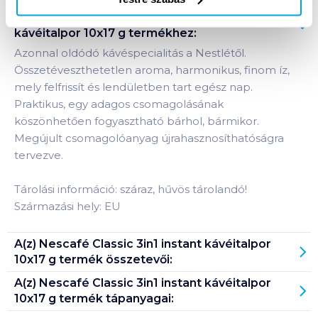
Termékleírás a(z)
Nescafé Classic 3in1 instant
kávéitalpor 10x17 g
termékhez:
Azonnal oldódó kávéspecialitás a Nestlétől.
Összetéveszthetetlen aroma, harmonikus, finom íz,
mely felfrissít és lendületben tart egész nap.
Praktikus, egy adagos csomagolásának
köszönhetően fogyasztható bárhol, bármikor.
Megújult csomagolóanyag újrahasznosíthatóságra
tervezve.
Tárolási információ: száraz, hűvös tárolandó!
Származási hely: EU
A(z)
Nescafé Classic 3in1 instant kávéitalpor
10x17 g
termék összetevői:
A(z)
Nescafé Classic 3in1 instant kávéitalpor
10x17 g
termék tápanyagai: