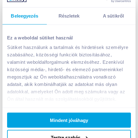
Beleegyezés
Részletek
A sütikről
Nescafé Classic 3in1 instant kávéitalpor 10x17 g
999
Ft /
db
Ez a weboldal sütiket használ
Egységár:
5 877
Ft /
kg
Sütiket használunk a tartalmak és hirdetések személyre
Nettó eladási ár:
787
Ft /
db
(
27
% áfa)
szabásához, közösségi funkciók biztosításához,
valamint weboldalforgalmunk elemzéséhez. Ezenkívül
közösségi média-, hirdető- és elemező partnereinkkel
Kosárba
Kosárba
megosztjuk az Ön weboldalhasználatra vonatkozó
adatait, akik kombinálhatják az adatokat más olyan
adatokkal, amelyeket Ön adott meg számukra vagy az
A termék megszűnt
Ön által használt más szolgáltatásokból gyűjtöttek.
Mindent jóváhagy
Bevásárlólistához adom
Értesíts, ha olcsóbb!
Testre szabás