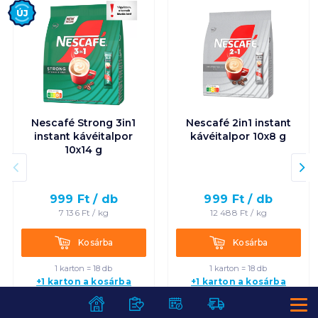
Új
Nescafé Strong 3in1
Nescafé 2in1 instant
instant kávéitalpor
kávéitalpor 10x8 g
10x14 g
999
Ft /
db
999
Ft /
db
7 136
Ft /
kg
12 488
Ft /
kg
Kosárba
Kosárba
Kosárba
Kosárba
1 karton = 18 db
1 karton = 18 db
+1 karton a kosárba
+1 karton a kosárba