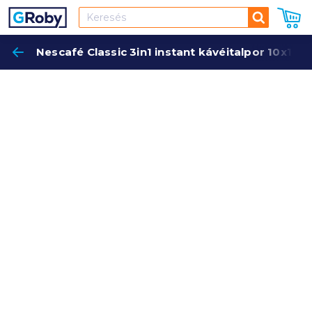
Keresés
Nescafé Classic 3in1 instant kávéitalpor 10x17 g
Keres