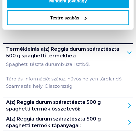
Mindent jóváhagy
A termék megszűnt
Testre szabás
Bevásárlólistához adom
Értesíts, ha olcsóbb!
Termékleírás a(z)
Reggia durum száraztészta
500 g spaghetti
termékhez:
Spaghetti tészta durumbúza lisztből.
Tárolási információ: száraz, hűvös helyen tárolandó!
Származási hely: Olaszország
A(z)
Reggia durum száraztészta 500 g
spaghetti
termék összetevői:
A(z)
Reggia durum száraztészta 500 g
spaghetti
termék tápanyagai: