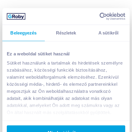
Beleegyezés
Részletek
A sütikről
Ez a weboldal sütiket használ
Sütiket használunk a tartalmak és hirdetések személyre
Reggia durum száraztészta 500 g spaghetti
szabásához, közösségi funkciók biztosításához,
669
Ft /
db
valamint weboldalforgalmunk elemzéséhez. Ezenkívül
közösségi média-, hirdető- és elemező partnereinkkel
Egységár:
1 338
Ft /
kg
Nettó eladási ár:
527
Ft /
db
(
27
% áfa)
megosztjuk az Ön weboldalhasználatra vonatkozó
adatait, akik kombinálhatják az adatokat más olyan
adatokkal, amelyeket Ön adott meg számukra vagy az
Kosárba
Kosárba
Ön által használt más szolgáltatásokból gyűjtöttek.