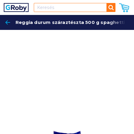
Keresés
Reggia durum száraztészta 500 g spaghetti
Keres