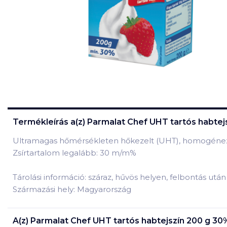
Termékleírás a(z)
Parmalat Chef UHT tartós habtej
Ultramagas hőmérsékleten hőkezelt (UHT), homogéneze
Zsírtartalom legalább: 30 m/m%
Tárolási információ: száraz, hűvös helyen, felbontás utá
Származási hely: Magyarország
A(z)
Parmalat Chef UHT tartós habtejszín 200 g 30