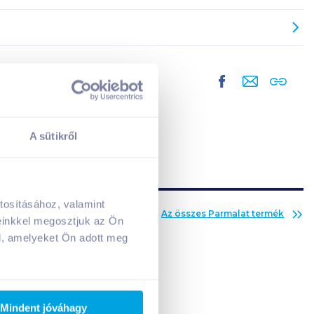
A sütikről
tosításához, valamint
Az összes
Parmalat
termék
A kosarad jelenleg üres.
einkkel megosztjuk az Ön
Adj hozzá termékeket!
l, amelyeket Ön adott meg
Mindent jóváhagy