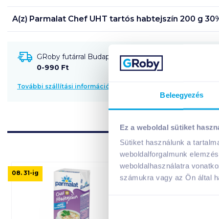
A(z)
Parmalat Chef UHT tartós habtejszín 200 g 30
GRoby futárral Budapestre és környékére szállítható
0-990 Ft
További szállítási információk
Beleegyezés
Ez a weboldal sütiket haszn
Sütiket használunk a tartal
weboldalforgalmunk elemzésé
weboldalhasználatra vonatko
08. 31
-ig
számukra vagy az Ön által ha