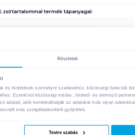
% zsírtartalommal
termék tápanyagai:
Megosztás
Részletek
A márka további termékei
ál
mak és hirdetések személyre szabásához, közösségi funkciók biz
hez. Ezenkívül közösségi média-, hirdető- és elemező partner
zó adatait, akik kombinálhatják az adatokat más olyan adatokka
sznált más szolgáltatásokból gyűjtöttek.
Testre szabás