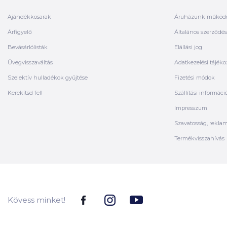
Ajándékkosarak
Áruházunk működ
Árfigyelő
Általános szerződési
Bevásárlólisták
Elállási jog
Üvegvisszaváltás
Adatkezelési tájéko
Szelektív hulladékok gyűjtése
Fizetési módok
Kerekítsd fel!
Szállítási informáci
Impresszum
Szavatosság, rekla
Termékvisszahívás
Kövess minket!