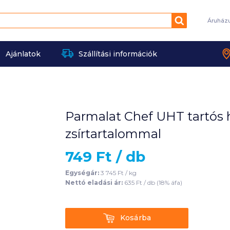
Keresés
Áruház
Ajánlatok
Szállítási információk
Parmalat Chef UHT tartós 
zsírtartalommal
749
Ft /
db
Egységár:
3 745
Ft /
kg
Nettó eladási ár:
635
Ft /
db
(
18
% áfa)
Kosárba
Kosárba