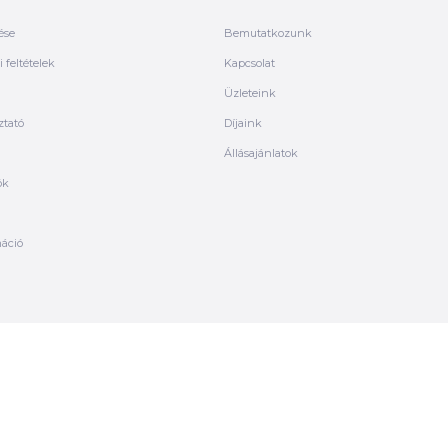
ése
Bemutatkozunk
 feltételek
Kapcsolat
Üzleteink
ztató
Díjaink
Állásajánlatok
ók
máció