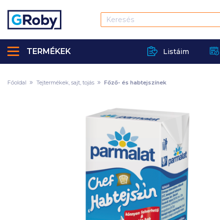
TERMÉKEK
Listáim
Főoldal
Tejtermékek, sajt, tojás
Főző- és habtejszínek