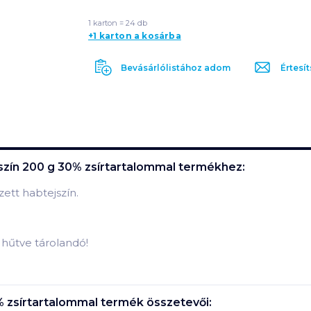
1 karton = 24 db
+1 karton a kosárba
Bevásárlólistához adom
Értesít
szín 200 g 30% zsírtartalommal
termékhez:
tt habtejszín.
n hűtve tárolandó!
% zsírtartalommal
termék összetevői: