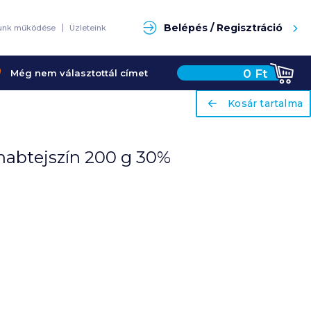
Keresés
Belépés / Regisztráció
unk működése
Üzleteink
0
Ft
Még nem választottál címet
ariaLabel
ariaLabel
Kosár tartalma
Kosár tartalma
habtejszín 200 g 30%