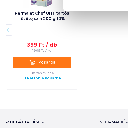
Parmalat Chef UHT tartós
főzőtejszín 200 g 10%
399
Ft /
db
1 995
Ft /
kg
Kosárba
Kosárba
1 karton = 27 db
+1 karton a kosárba
SZOLGÁLTATÁSOK
INFORMÁCIÓ