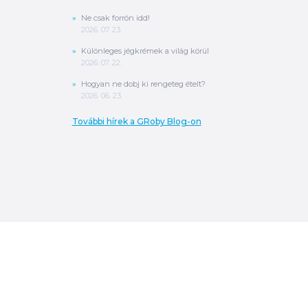
Ne csak forrón idd!
2026. 07. 23.
Különleges jégkrémek a világ körül
2026. 07. 22.
Hogyan ne dobj ki rengeteg ételt?
2026. 06. 23.
További hírek a GRoby Blog-on
0
Ft
ÖSSZESEN
A végösszeg a szállítás költségét, illetve