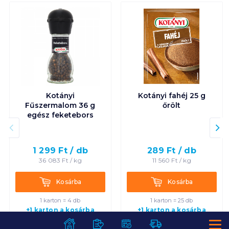
Kotányi
Kotányi fahéj 25 g
Fűszermalom 36 g
őrölt
egész feketebors
1 299
Ft /
db
289
Ft /
db
36 083
Ft /
kg
11 560
Ft /
kg
Kosárba
Kosárba
Kosárba
Kosárba
1 karton = 4 db
1 karton = 25 db
+1 karton a kosárba
+1 karton a kosárba