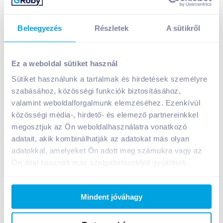
Beleegyezés
Részletek
A sütikről
Ez a weboldal sütiket használ
Sütiket használunk a tartalmak és hirdetések személyre
Kotányi sertéssült fűszersó 30 g
szabásához, közösségi funkciók biztosításához,
469
Ft /
db
valamint weboldalforgalmunk elemzéséhez. Ezenkívül
közösségi média-, hirdető- és elemező partnereinkkel
Egységár:
15 633
Ft /
kg
megosztjuk az Ön weboldalhasználatra vonatkozó
Nettó eladási ár:
369
Ft /
db
(
27
% áfa)
adatait, akik kombinálhatják az adatokat más olyan
adatokkal, amelyeket Ön adott meg számukra vagy az
Kosárba
Kosárba
Ön által használt más szolgáltatásokból gyűjtöttek.
1 karton = 25 db
Mindent jóváhagy
+1 karton a kosárba