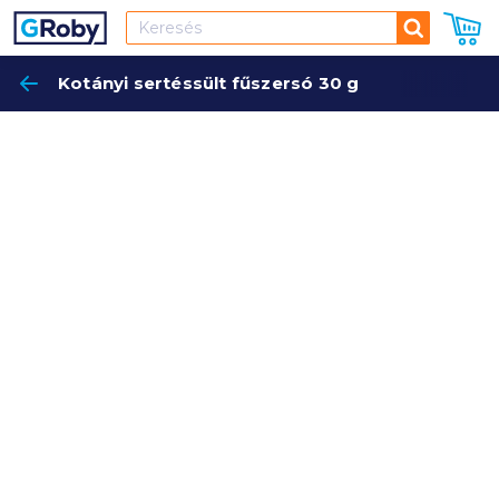
Keresés
Kotányi sertéssült fűszersó 30 g
Keres