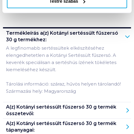
Testre szabás
Bevásárlólistához adom
Értesíts, ha olcsóbb!
Termékleírás a(z)
Kotányi sertéssült fűszersó
30 g
termékhez:
A legfinomabb sertéssültek elkészítéséhez
elengedhetetlen a Kotányi Sertéssült fűszersó. A
keverék speciálisan a sertéshús ízének tökéletes
kiemeléséhez készült.
Tárolási információ: száraz, hűvös helyen tárolandó!
Származási hely: Magyarország
A(z)
Kotányi sertéssült fűszersó 30 g
termék
összetevői:
A(z)
Kotányi sertéssült fűszersó 30 g
termék
tápanyagai: