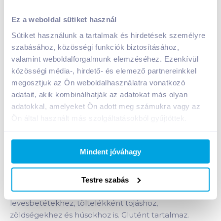
Globus ínyenc csirkemájas 65 g tépőzáras
Ez a weboldal sütiket használ
A termék jelenleg nem elérhető
Sütiket használunk a tartalmak és hirdetések személyre
szabásához, közösségi funkciók biztosításához,
valamint weboldalforgalmunk elemzéséhez. Ezenkívül
Bevásárlólistához adom
Értesíts, ha olcsóbb!
közösségi média-, hirdető- és elemező partnereinkkel
megosztjuk az Ön weboldalhasználatra vonatkozó
adatait, akik kombinálhatják az adatokat más olyan
adatokkal, amelyeket Ön adott meg számukra vagy az
Termékleírás a(z)
Globus ínyenc csirkemájas 65
g tépőzáras
termékhez:
Ön által használt más szolgáltatásokból gyűjtöttek.
A Globus ínyenc csirkemájas felhasználása a magyar
háztartásokban igen változatos. Jól kenhető,
Mindent jóváhagy
krémszerű, jellegzetes ízű készítmény.
Tépőzáras kivitelüknek köszönhetően könnyen és
gyorsan kezelhető.
Testre szabás
Ajánljuk: szendvicsekhez, melegszendvicsekhez,
levesbetétekhez, töltelékként tojáshoz,
zöldségekhez és húsokhoz is. Glutént tartalmaz.