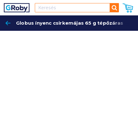
Keresés
Globus ínyenc csirkemájas 65 g tépőzáras
Keres