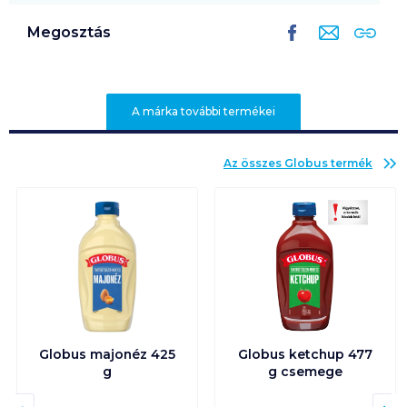
Megosztás
A márka további termékei
Az összes
Globus
termék
Globus majonéz 425
Globus ketchup 477
g
g csemege