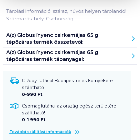
Tárolási információ: száraz, hűvös helyen tárolandó!
Származási hely: Csehország
A(z)
Globus ínyenc csirkemájas 65 g
tépőzáras
termék összetevői:
A(z)
Globus ínyenc csirkemájas 65 g
tépőzáras
termék tápanyagai:
GRoby futárral Budapestre és környékére
szállítható
0-990 Ft
Csomagfutárral az ország egész területére
szállítható!
0-1 990 Ft
További szállítási információk