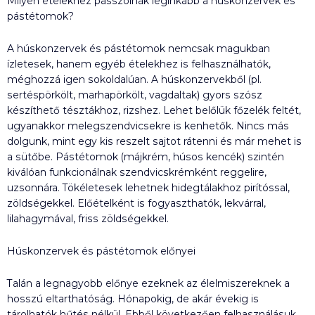
Milyen ételekhez passzolnak leginkább a húskonzervek és
pástétomok?
A húskonzervek és pástétomok nemcsak magukban
ízletesek, hanem egyéb ételekhez is felhasználhatók,
méghozzá igen sokoldalúan. A húskonzervekből (pl.
sertéspörkölt, marhapörkölt, vagdaltak) gyors szósz
készíthető tésztákhoz, rizshez. Lehet belőlük főzelék feltét,
ugyanakkor melegszendvicsekre is kenhetők. Nincs más
dolgunk, mint egy kis reszelt sajtot rátenni és már mehet is
a sütőbe. Pástétomok (májkrém, húsos kencék) szintén
kiválóan funkcionálnak szendvicskrémként reggelire,
uzsonnára. Tökéletesek lehetnek hidegtálakhoz pirítóssal,
zöldségekkel. Előételként is fogyaszthatók, lekvárral,
lilahagymával, friss zöldségekkel.
Húskonzervek és pástétomok előnyei
Talán a legnagyobb előnye ezeknek az élelmiszereknek a
hosszú eltarthatóság. Hónapokig, de akár évekig is
tárolhatók hűtés nélkül. Ebből következően felhasználásuk