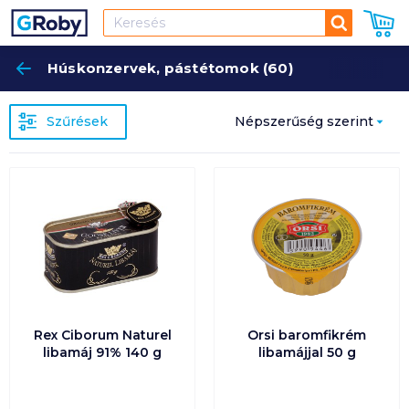
Keresés
Húskonzervek, pástétomok (60)
Keres
Szűrések
Népszerűség szerint
Népszerűség szerint
Ár szerint növekvő
Ár szerint csökkenő
Egységár szerint
növekvő
Rex Ciborum Naturel
Orsi baromfikrém
libamáj 91% 140 g
libamájjal 50 g
Egységár szerint
csökkenő