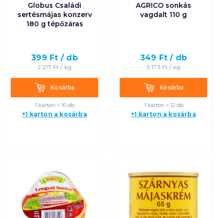
Globus Családi
AGRICO sonkás
sertésmájas konzerv
vagdalt 110 g
180 g tépőzáras
399
Ft /
db
349
Ft /
db
2 217
Ft /
kg
3 173
Ft /
kg
Kosárba
Kosárba
Kosárba
Kosárba
1 karton = 10 db
1 karton = 12 db
+1 karton a kosárba
+1 karton a kosárba