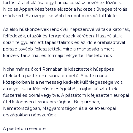
tartósítás feltalálása egy francia cukrász nevéhez fűződik.
Nicolas Appert készítette először a hőkezelt üveges tárolási
módszert. Az üveget később fémdobozok váltották fel.
Az első húskonzervek rendkívül népszerűvé váltak a katonák,
felfedezők, utazók és tengerészek körében. Használatuk
során felgyülemlett tapasztalatok és az idő előrehaladtával
persze tovább fejlesztették, mire a manapság ismert
konzerv tartalmát és formáját elnyerte. Pástétomok
Noha már az ókori Rómában is készítettek húspépes
ételeket a pástétom francia eredetű. A pâté már a
középkorban is a nemesség kedvelt különlegessége volt,
amelyet különféle húsféleségekből, májból készítettek
fűszerrel és borral vegyítve. A pástétom kifejezetten európai
étel különösen Franciaországban, Belgiumban,
Németországban, Magyarországon és a kelet-európai
országokban népszerűek.
A pástétom eredete