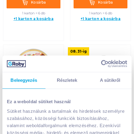
Kosárba
Kosárba
Kosárba
Kosárba
1 karton = 6 db
1 karton = 6 db
+1 karton a kosárba
+1 karton a kosárba
08. 31
-ig
Beleegyezés
Részletek
A sütikről
Snack Falusi
AGRICO angol sonkás
Ez a weboldal sütiket használ
pástétom 75 g
vagdalt 300 g
Sütiket használunk a tartalmak és hirdetések személyre
szabásához, közösségi funkciók biztosításához,
valamint weboldalforgalmunk elemzéséhez. Ezenkívül
399
Ft /
db
699
Ft /
db
közösségi média-, hirdető- és elemező partnereinkkel