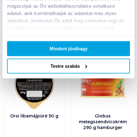
5 320
Ft /
kg
2 330
Ft /
kg
megosztjuk az Ön weboldalhasználatra vonatkozó
adatait, akik kombinálhatják az adatokat más olyan
Kosárba
Kosárba
Kosárba
Kosárba
adatokkal, amelyeket Ön adott meg számukra vagy az
Ön által használt más szolgáltatásokból gyűjtöttek.
1 karton = 24 db
1 karton = 12 db
+1 karton a kosárba
+1 karton a kosárba
Mindent jóváhagy
Testre szabás
Orsi libamájpüré 50 g
Globus
melegszendvicskrém
290 g hamburger