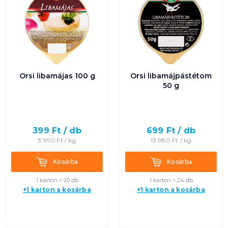
Orsi libamájas 100 g
Orsi libamájpástétom
50 g
399
Ft /
db
699
Ft /
db
3 990
Ft /
kg
13 980
Ft /
kg
Kosárba
Kosárba
Kosárba
Kosárba
1 karton = 20 db
1 karton = 24 db
+1 karton a kosárba
+1 karton a kosárba