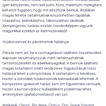
igen kényelmes, nem kell sütni, főzni, maximum melegíteni
kell attól függően, hogy mit készítünk belőlük. Általában
magas fehérje tartalmuknak köszönhetően táplálóak.
Utazáshoz, kiránduláshoz, táborozáshoz ideálisak.
Kempingezés, túrázás esetén mindenképpen vigyünk
magunkkal ezekből az élelmiszerekből!
Húskonzervek és pástétomok hátrányai
Persze nem árt, ha a csomagoláson található összetevőket
alaposan tanulmányozzuk, mert tartalmazhatnak
tartósítószereket és adalékanyagokat. A bennük található
magas sótartalom miatt rendszeres fogyasztásuk rossz
hatással lehet a vérnyomásra. A zsírtartalom is kérdéses,
hiszen a zsírosabb húskonzervek kalóriadúsak lehetnek. A
környezetre gyakorolt hatást sem ért figyelembe vennünk,
hiszen a konzervdoboz hulladékként problémás lehet,
amennyiben újrahasznosításról van szó.
Márkáink: Classic, Rio Mare, Globus, Orsi, Snack Szeged,