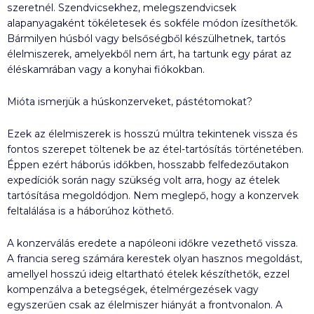
szeretnél. Szendvicsekhez, melegszendvicsek
alapanyagaként tökéletesek és sokféle módon ízesíthetők.
Bármilyen húsból vagy belsőségből készülhetnek, tartós
élelmiszerek, amelyekből nem árt, ha tartunk egy párat az
éléskamrában vagy a konyhai fiókokban.
Mióta ismerjük a húskonzerveket, pástétomokat?
Ezek az élelmiszerek is hosszú múltra tekintenek vissza és
fontos szerepet töltenek be az étel-tartósítás történetében.
Éppen ezért háborús időkben, hosszabb felfedezőutakon
expedíciók során nagy szükség volt arra, hogy az ételek
tartósítása megoldódjon. Nem meglepő, hogy a konzervek
feltalálása is a háborúhoz köthető.
A konzerválás eredete a napóleoni időkre vezethető vissza.
A francia sereg számára kerestek olyan hasznos megoldást,
amellyel hosszú ideig eltartható ételek készíthetők, ezzel
kompenzálva a betegségek, ételmérgezések vagy
egyszerűen csak az élelmiszer hiányát a frontvonalon. A