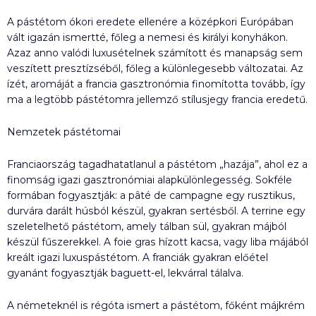
A pástétom ókori eredete ellenére a középkori Európában
vált igazán ismertté, főleg a nemesi és királyi konyhákon.
Azaz anno valódi luxusételnek számított és manapság sem
veszített presztízséből, főleg a különlegesebb változatai. Az
ízét, aromáját a francia gasztronómia finomította tovább, így
ma a legtöbb pástétomra jellemző stílusjegy francia eredetű.
Nemzetek pástétomai
Franciaország tagadhatatlanul a pástétom „hazája”, ahol ez a
finomság igazi gasztronómiai alapkülönlegesség. Sokféle
formában fogyasztják: a pâté de campagne egy rusztikus,
durvára darált húsból készül, gyakran sertésből. A terrine egy
szeletelhető pástétom, amely tálban sül, gyakran májból
készül fűszerekkel. A foie gras hízott kacsa, vagy liba májából
kreált igazi luxuspástétom. A franciák gyakran előétel
gyanánt fogyasztják baguett-el, lekvárral tálalva.
A németeknél is régóta ismert a pástétom, főként májkrém