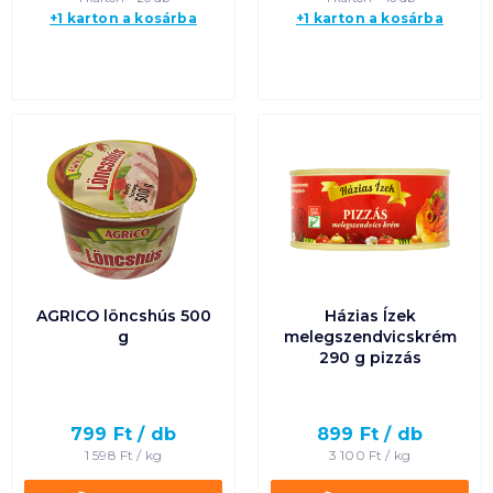
+1 karton a kosárba
+1 karton a kosárba
AGRICO löncshús 500
Házias Ízek
g
melegszendvicskrém
290 g pizzás
799
Ft /
db
899
Ft /
db
1 598
Ft /
kg
3 100
Ft /
kg