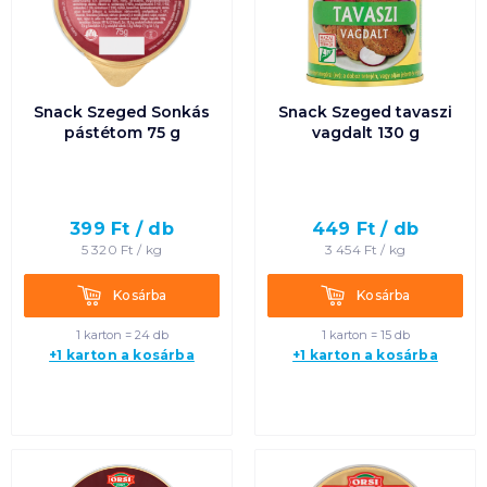
Snack Szeged Sonkás
Snack Szeged tavaszi
pástétom 75 g
vagdalt 130 g
399
Ft /
db
449
Ft /
db
5 320
Ft /
kg
3 454
Ft /
kg
Kosárba
Kosárba
Kosárba
Kosárba
1 karton = 24 db
1 karton = 15 db
+1 karton a kosárba
+1 karton a kosárba