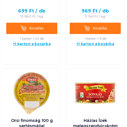
699
Ft /
db
969
Ft /
db
13 980
Ft /
kg
3 341
Ft /
kg
Kosárba
Kosárba
Kosárba
Kosárba
1 karton = 24 db
1 karton = 6 db
+1 karton a kosárba
+1 karton a kosárba
Orsi finomság 100 g
Házias Ízek
sertésmájjal
melegszendvicskrém