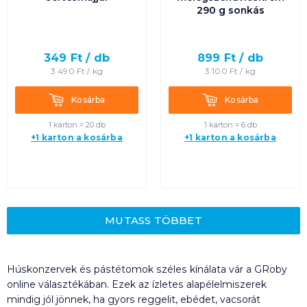
290 g sonkás
349
Ft /
db
899
Ft /
db
3 490
Ft /
kg
3 100
Ft /
kg
Kosárba
Kosárba
Kosárba
Kosárba
1 karton = 20 db
1 karton = 6 db
+1 karton a kosárba
+1 karton a kosárba
MUTASS TÖBBET
Húskonzervek és pástétomok széles kínálata vár a GRoby
online választékában. Ezek az ízletes alapélelmiszerek
mindig jól jönnek, ha gyors reggelit, ebédet, vacsorát