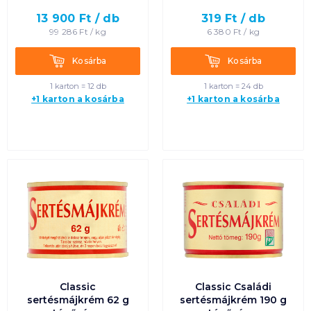
13 900
Ft /
db
319
Ft /
db
Termék neve A-Z
99 286
Ft /
kg
6 380
Ft /
kg
Termék neve Z-A
Kosárba
Kosárba
Kosárba
Kosárba
1 karton = 12 db
1 karton = 24 db
+1 karton a kosárba
+1 karton a kosárba
Classic
Classic Családi
sertésmájkrém 62 g
sertésmájkrém 190 g