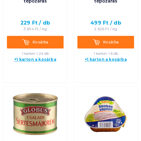
tépőzáras
tépőzáras
229
Ft /
db
499
Ft /
db
3 694
Ft /
kg
2 626
Ft /
kg
Kosárba
Kosárba
Kosárba
Kosárba
1 karton = 24 db
1 karton = 6 db
+1 karton a kosárba
+1 karton a kosárba