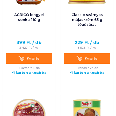
AGRICO lengyel
Classic szárnyas
sonka 110 g
májaskrém 65 g
tépőzáras
399
Ft /
db
229
Ft /
db
3 627
Ft /
kg
3 523
Ft /
kg
Kosárba
Kosárba
Kosárba
Kosárba
1 karton = 12 db
1 karton = 24 db
+1 karton a kosárba
+1 karton a kosárba