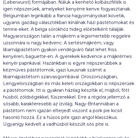
(Leberwurst) formájában. Náluk a kenhető kolbászfélék is
igen népszerűek, amelyeket kenyérre kenve fogyasztanak.
Belgiumban leginkább a francia hagyományokat követik,
ugyanis gazdag választékban kínálnak házi pástétomokat és
terrine-eket. A belga sörökhöz hideg előételként tálalják.
Magyarországon talán a májkrém a legismertebb reggelire
uzsonnára is nagy kedvenc. A sertésmájkrém, vagy
libamájpástétom gyakori vendégváró falat lehet friss
kenyéren, baguette-en. A gyerekek kedvence a májkrémes
kenyér paprikával. Hazánkban is egyre népszerűbbek a
kézműves pástétomok, igazi luxusnak számít a
libamájpástétom szarvasgombával. Oroszországban,
Lengyelországban és más keleti országokban is népszerűek
a pástétomok. Itt is gyakran házilag készítik el, májból, főtt
húsból, zöldségekkel, fűszerekkel. Erre a régióra jellemző a
sósabb, karakteresebb az ízvilág. Nagy-Britanniában a
pástétom nem igazán elterjedt viszont a pork pie kicsit
hasonló hozzá. Ez a húsos pite igazi angol klasszikus.
Ugyanígy kedvelt a vadhúsból készült sós pite is.