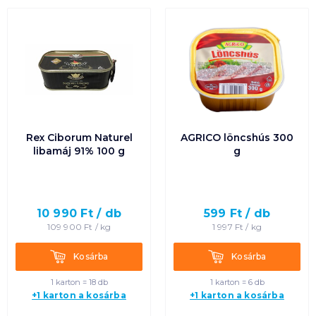
Rex Ciborum Naturel
AGRICO löncshús 300
libamáj 91% 100 g
g
10 990
Ft /
db
599
Ft /
db
109 900
Ft /
kg
1 997
Ft /
kg
Kosárba
Kosárba
Kosárba
Kosárba
1 karton = 18 db
1 karton = 6 db
+1 karton a kosárba
+1 karton a kosárba