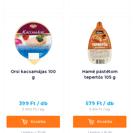
Orsi kacsamájas 100
Hamé pástétom
g
tepertős 105 g
399
Ft /
db
579
Ft /
db
3 990
Ft /
kg
5 514
Ft /
kg
Kosárba
Kosárba
Kosárba
Kosárba
1 karton = 20 db
1 karton = 16 db