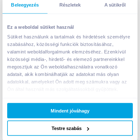
Beleegyezés
Részletek
A sütikről
Házias Ízek melegszendvicskrém 290 g sonkás
Ez a weboldal sütiket használ
899
Ft /
db
Sütiket használunk a tartalmak és hirdetések személyre
Egységár:
3 100
Ft /
kg
Nettó eladási ár:
708
Ft /
db
(
27
% áfa)
szabásához, közösségi funkciók biztosításához,
valamint weboldalforgalmunk elemzéséhez. Ezenkívül
közösségi média-, hirdető- és elemező partnereinkkel
Kosárba
Kosárba
megosztjuk az Ön weboldalhasználatra vonatkozó
adatait, akik kombinálhatják az adatokat más olyan
adatokkal, amelyeket Ön adott meg számukra vagy az
1 karton = 6 db
+1 karton a kosárba
Ön által használt más szolgáltatásokból gyűjtöttek.
Mindent jóváhagy
Bevásárlólistához adom
Értesíts, ha olcsóbb!
Testre szabás
Termékleírás a(z)
Házias Ízek