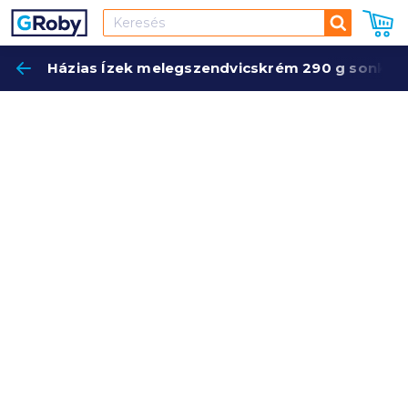
Keresés
Házias Ízek melegszendvicskrém 290 g sonkás
Keres