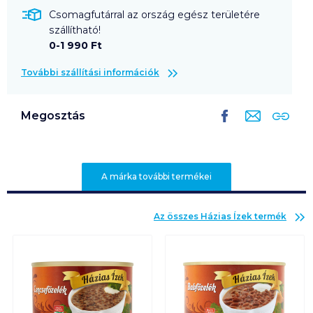
Csomagfutárral az ország egész területére
szállítható!
0-1 990 Ft
További szállítási információk
Megosztás
A márka további termékei
Az összes
Házias Ízek
termék