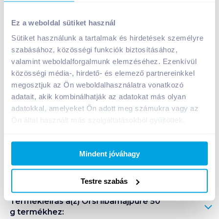
Orsi libamájpüré 50 g
Ez a weboldal sütiket használ
699
Ft /
db
Sütiket használunk a tartalmak és hirdetések személyre
Egységár:
13 980
Ft /
kg
szabásához, közösségi funkciók biztosításához,
Nettó eladási ár:
550
Ft /
db
(
27
% áfa)
valamint weboldalforgalmunk elemzéséhez. Ezenkívül
közösségi média-, hirdető- és elemező partnereinkkel
Kosárba
megosztjuk az Ön weboldalhasználatra vonatkozó
Kosárba
adatait, akik kombinálhatják az adatokat más olyan
adatokkal, amelyeket Ön adott meg számukra vagy az
1 karton = 24 db
Ön által használt más szolgáltatásokból gyűjtöttek.
+1 karton a kosárba
Mindent jóváhagy
Bevásárlólistához adom
Értesíts, ha olcsóbb!
Testre szabás
Termékleírás a(z)
Orsi libamájpüré 50
g
termékhez: