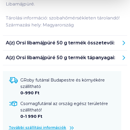
Libamájpüré.
Tárolási információ: szobahőmérsékleten tárolandó!
Származási hely: Magyarország
A(z)
Orsi libamájpüré 50 g
termék összetevői:
A(z)
Orsi libamájpüré 50 g
termék tápanyagai:
GRoby futárral Budapestre és környékére
szállítható
0-990 Ft
Csomagfutárral az ország egész területére
szállítható!
0-1 990 Ft
További szállítási információk