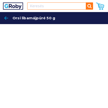
Keresés
Orsi libamájpüré 50 g
Keres