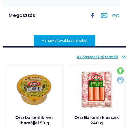
Megosztás
A márka további termékei
Az összes
Orsi
termék
glu
lak
Orsi baromfikrém
Orsi Baromfi klasszik
libamájjal 50 g
240 g