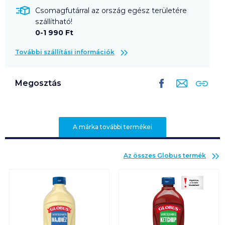
Csomagfutárral az ország egész területére
szállítható!
0-1 990 Ft
További szállítási információk
Megosztás
A márka további termékei
Az összes
Globus
termék