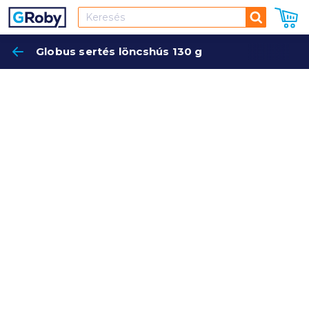
Keresés
Globus sertés löncshús 130 g
Keres