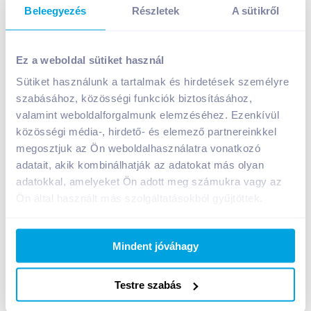
Beleegyezés
Részletek
A sütikről
Globus sertés löncshús 130 g
Ez a weboldal sütiket használ
449
Ft /
db
Sütiket használunk a tartalmak és hirdetések személyre
Egységár:
3 454
Ft /
kg
Nettó eladási ár:
354
Ft /
db
(
27
% áfa)
szabásához, közösségi funkciók biztosításához,
valamint weboldalforgalmunk elemzéséhez. Ezenkívül
közösségi média-, hirdető- és elemező partnereinkkel
Kosárba
Kosárba
megosztjuk az Ön weboldalhasználatra vonatkozó
adatait, akik kombinálhatják az adatokat más olyan
adatokkal, amelyeket Ön adott meg számukra vagy az
A termék megszűnt
Ön által használt más szolgáltatásokból gyűjtöttek.
Mindent jóváhagy
Bevásárlólistához adom
Értesíts, ha olcsóbb!
Testre szabás
Termékleírás a(z)
Globus sertés löncshús 130