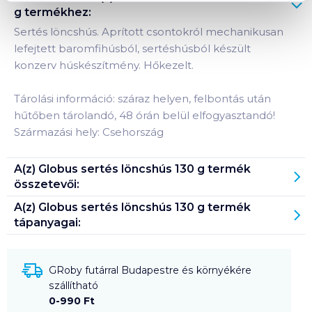
g
termékhez:
Sertés löncshús. Aprított csontokról mechanikusan
lefejtett baromfihúsból, sertéshúsból készült
konzerv húskészítmény. Hőkezelt.
Tárolási információ: száraz helyen, felbontás után
hűtőben tárolandó, 48 órán belül elfogyasztandó!
Származási hely: Csehország
A(z)
Globus sertés löncshús 130 g
termék
összetevői:
A(z)
Globus sertés löncshús 130 g
termék
tápanyagai:
GRoby futárral Budapestre és környékére
szállítható
0-990 Ft