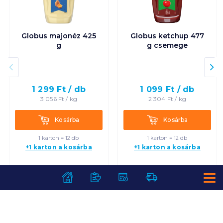
Globus majonéz 425
Globus ketchup 477
g
g csemege
1 299
Ft /
db
1 099
Ft /
db
3 056
Ft /
kg
2 304
Ft /
kg
Kosárba
Kosárba
Kosárba
Kosárba
1 karton = 12 db
1 karton = 12 db
+1 karton a kosárba
+1 karton a kosárba