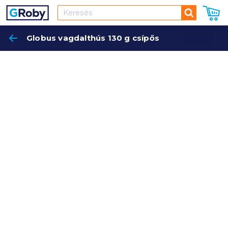
Keresés
Globus vagdalthús 130 g csípős
Keres