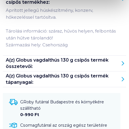
csípős
termékhez:
Aprított jellegű húskészítmény, konzerv,
hőkezeléssel tartósítva.
Tárolási információ: száraz, hűvös helyen, felbontás
után hűtve tárolandó!
Származási hely: Csehország
A(z)
Globus vagdalthús 130 g csípős
termék
összetevői:
A(z)
Globus vagdalthús 130 g csípős
termék
tápanyagai:
GRoby futárral Budapestre és környékére
szállítható
0-990 Ft
Csomagfutárral az ország egész területére