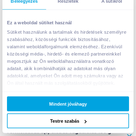
Beleegyezés
Részletek
A sütikről
Globus vagdalthús 130 g csípős
Ez a weboldal sütiket használ
449
Ft /
db
Sütiket használunk a tartalmak és hirdetések személyre
Egységár:
3 454
Ft /
kg
szabásához, közösségi funkciók biztosításához,
Nettó eladási ár:
354
Ft /
db
(
27
% áfa)
valamint weboldalforgalmunk elemzéséhez. Ezenkívül
közösségi média-, hirdető- és elemező partnereinkkel
Kosárba
Kosárba
megosztjuk az Ön weboldalhasználatra vonatkozó
adatait, akik kombinálhatják az adatokat más olyan
adatokkal, amelyeket Ön adott meg számukra vagy az
Ön által használt más szolgáltatásokból gyűjtöttek.
A termék megszűnt
Mindent jóváhagy
Bevásárlólistához adom
Értesíts, ha olcsóbb!
Testre szabás
Termékleírás a(z)
Globus vagdalthús 130 g