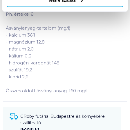
Testre szabás
Természetes forrásvíz Olaszországból.
Ph. értéke: 8.
Ásványianyag-tartalom (mg/l)
-
kálcium 36,1
-
magnézium 12,8
-
nátrium 2,0
-
kálium 0,6
-
hidrogén-karbonát 148
-
szulfát 19,2
-
klorid 2,6
Összes oldott ásványi anyag: 160 mg/l.
GRoby futárral Budapestre és környékére
szállítható
0-990 Ft