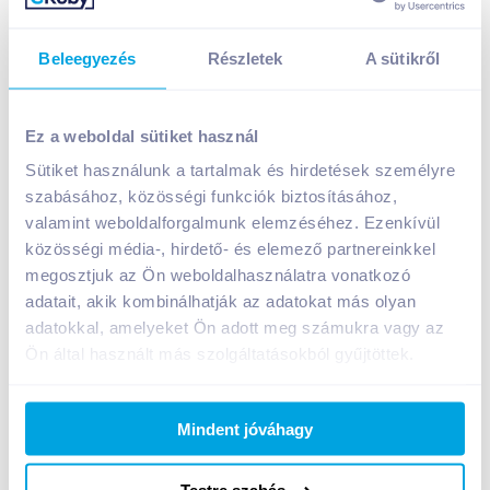
Beleegyezés
Részletek
A sütikről
Ez a weboldal sütiket használ
Sütiket használunk a tartalmak és hirdetések személyre
Nestlé Vera ásványvíz 0,5 l szénsavmentes
szabásához, közösségi funkciók biztosításához,
valamint weboldalforgalmunk elemzéséhez. Ezenkívül
A termék jelenleg nem elérhető
közösségi média-, hirdető- és elemező partnereinkkel
megosztjuk az Ön weboldalhasználatra vonatkozó
adatait, akik kombinálhatják az adatokat más olyan
Bevásárlólistához adom
Értesíts, ha olcsóbb!
adatokkal, amelyeket Ön adott meg számukra vagy az
Ön által használt más szolgáltatásokból gyűjtöttek.
Termékleírás a(z)
Nestlé Vera ásványvíz 0,5 l
Mindent jóváhagy
szénsavmentes
termékhez:
Kifutó termék, elérhető a készlet erejéig!