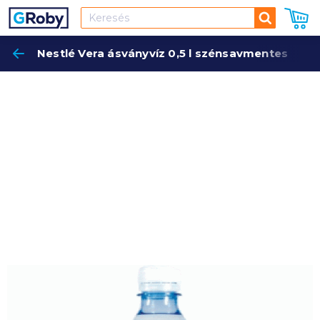
Keresés
Nestlé Vera ásványvíz 0,5 l szénsavmentes
Keres