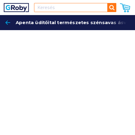
Keresés
Apenta üdítőital természetes szénsavas ásványvíz
Keres