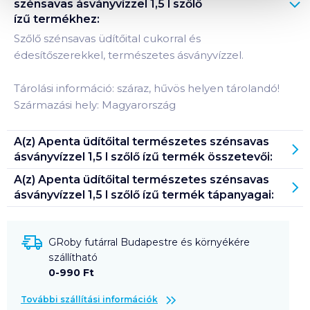
szénsavas ásványvízzel 1,5 l szőlő
ízű
termékhez:
Szőlő szénsavas üdítőital cukorral és
édesítőszerekkel, természetes ásványvízzel.
Tárolási információ: száraz, hűvös helyen tárolandó!
Származási hely: Magyarország
A(z)
Apenta üdítőital természetes szénsavas
ásványvízzel 1,5 l szőlő ízű
termék összetevői:
A(z)
Apenta üdítőital természetes szénsavas
ásványvízzel 1,5 l szőlő ízű
termék tápanyagai:
GRoby futárral Budapestre és környékére
szállítható
0-990 Ft
További szállítási információk