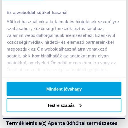
Apenta üdítőital természetes szénsavas ásványvízzel
Ez a weboldal sütiket használ
1,5 l szőlő ízű
Sütiket használunk a tartalmak és hirdetések személyre
399
Ft /
db
szabásához, közösségi funkciók biztosításához,
Egységár:
266
Ft /
liter
valamint weboldalforgalmunk elemzéséhez. Ezenkívül
Nettó eladási ár:
314
Ft /
db
(
27
% áfa)
közösségi média-, hirdető- és elemező partnereinkkel
megosztjuk az Ön weboldalhasználatra vonatkozó
Kosárba
adatait, akik kombinálhatják az adatokat más olyan
Kosárba
adatokkal, amelyeket Ön adott meg számukra vagy az
Ön által használt más szolgáltatásokból gyűjtöttek.
A termék megszűnt
Mindent jóváhagy
Bevásárlólistához adom
Értesíts, ha olcsóbb!
Testre szabás
Termékleírás a(z)
Apenta üdítőital természetes