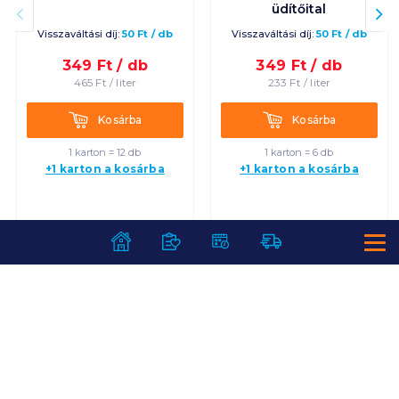
üdítőital
Visszaváltási díj:
50
Ft
/
db
Visszaváltási díj:
50
Ft
/
db
349
Ft /
db
349
Ft /
db
465
Ft /
liter
233
Ft /
liter
Kosárba
Kosárba
Kosárba
Kosárba
1 karton = 12 db
1 karton = 6 db
+1 karton a kosárba
+1 karton a kosárba
SZOLGÁLTATÁSOK
Ajándékkosarak
INFORMÁCIÓK
Árfigyelő
Áruházunk működése