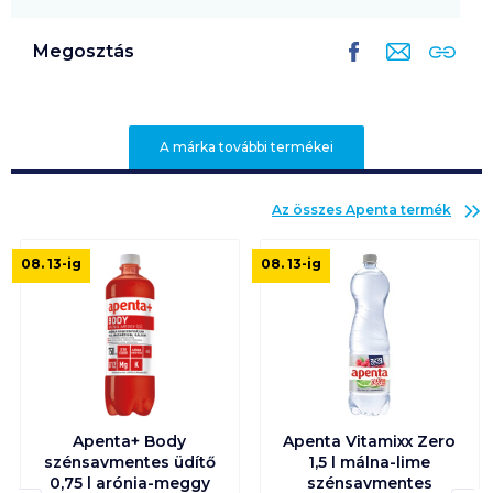
Megosztás
A márka további termékei
Az összes
Apenta
termék
08. 13
-ig
08. 13
-ig
Apenta+ Body
Apenta Vitamixx Zero
szénsavmentes üdítő
1,5 l málna-lime
0,75 l arónia-meggy
szénsavmentes