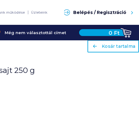
Keresés
Belépés / Regisztráció
unk működése
Üzleteink
0
Ft
Még nem választottál címet
ariaLabel
ariaLabel
Kosár tartalma
Kosár tartalma
ajt 250 g