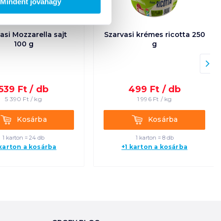
Mindent jóváhagy
asi Mozzarella sajt
Szarvasi krémes ricotta 250
100 g
g
539
Ft /
db
499
Ft /
db
5 390
Ft /
kg
1 996
Ft /
kg
Kosárba
Kosárba
Kosárba
Kosárba
1 karton = 24 db
1 karton = 8 db
 karton a kosárba
+1 karton a kosárba