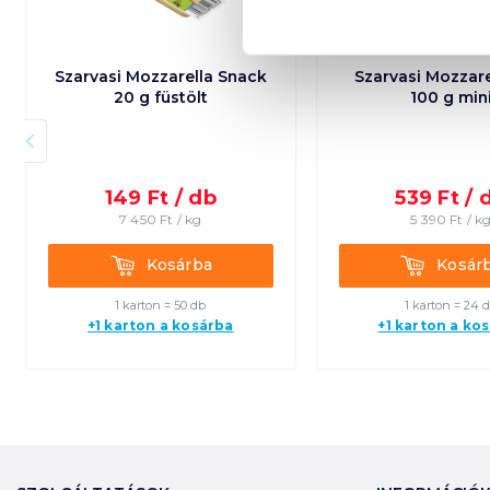
Szarvasi Mozzarella Snack
Szarvasi Mozzare
20 g füstölt
100 g min
149
Ft /
db
539
Ft /
7 450
Ft /
kg
5 390
Ft /
k
Kosárba
Kosárba
Kosárba
Kosár
1 karton = 50 db
1 karton = 24 
+1 karton a kosárba
+1 karton a ko