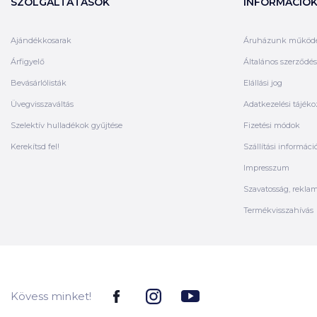
SZOLGÁLTATÁSOK
INFORMÁCIÓ
Ajándékkosarak
Áruházunk működ
Árfigyelő
Általános szerződési
Bevásárlólisták
Elállási jog
Üvegvisszaváltás
Adatkezelési tájéko
Szelektív hulladékok gyűjtése
Fizetési módok
Kerekítsd fel!
Szállítási informáci
Impresszum
Szavatosság, rekla
Termékvisszahívás
Kövess minket!