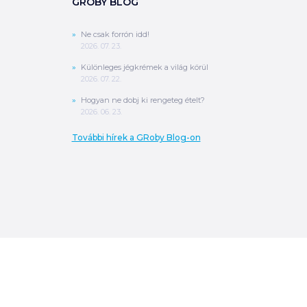
GROBY BLOG
Ne csak forrón idd!
2026. 07. 23.
Különleges jégkrémek a világ körül
2026. 07. 22.
Hogyan ne dobj ki rengeteg ételt?
2026. 06. 23.
További hírek a GRoby Blog-on
0
Ft
ÖSSZESEN