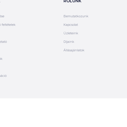
K
RÓLUNK
ése
Bemutatkozunk
 feltételek
Kapcsolat
Üzleteink
ztató
Díjaink
Állásajánlatok
ók
máció