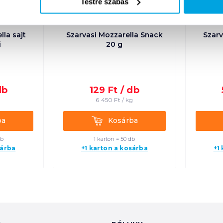
Testre szabás
lla sajt
Szarvasi Mozzarella Snack
Szarv
i
20 g
db
129
Ft /
db
g
6 450
Ft /
kg
Kosárba
ba
Kosárba
db
1 karton = 50 db
sárba
+1 karton a kosárba
+1