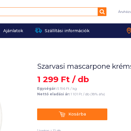
Keresés
Áruház
Ajánlatok
Szállítási információk
Szarvasi mascarpone kréms
1 299
Ft /
db
Egységár:
5 196
Ft /
kg
Nettó eladási ár:
1 101
Ft /
db
(
18
% áfa)
Kosárba
Kosárba
1 karton = 12 db