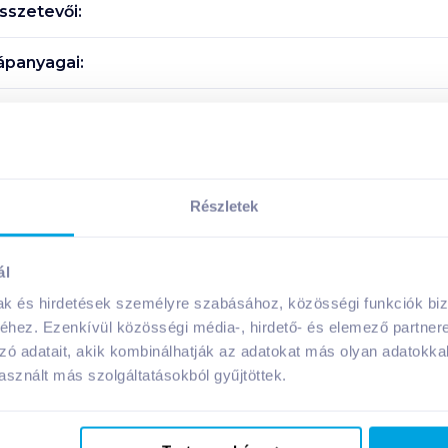
szetevői:
ápanyagai:
Megosztás
Részletek
ál
A márka további termékei
mak és hirdetések személyre szabásához, közösségi funkciók biz
hez. Ezenkívül közösségi média-, hirdető- és elemező partner
zó adatait, akik kombinálhatják az adatokat más olyan adatokka
sznált más szolgáltatásokból gyűjtöttek.
08. 31
-ig