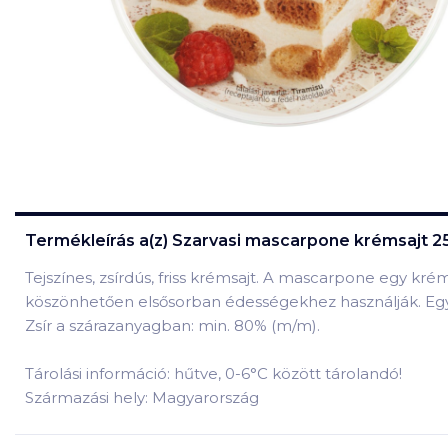
Termékleírás a(z)
Szarvasi mascarpone krémsajt 2
Tejszínes, zsírdús, friss krémsajt. A mascarpone egy kré
köszönhetően elsősorban édességekhez használják. Egy 
Zsír a szárazanyagban: min. 80% (m/m).
Tárolási információ: hűtve, 0-6°C között tárolandó!
Származási hely: Magyarország