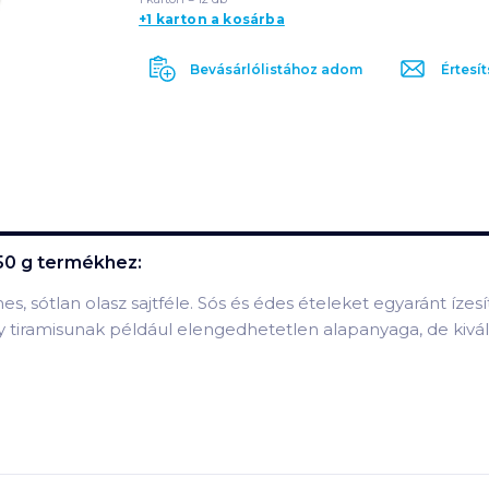
+1 karton a kosárba
Bevásárlólistához adom
Értesít
50 g
termékhez:
mes, sótlan olasz sajtféle. Sós és édes ételeket egyaránt íze
tiramisunak például elengedhetetlen alapanyaga, de kivál