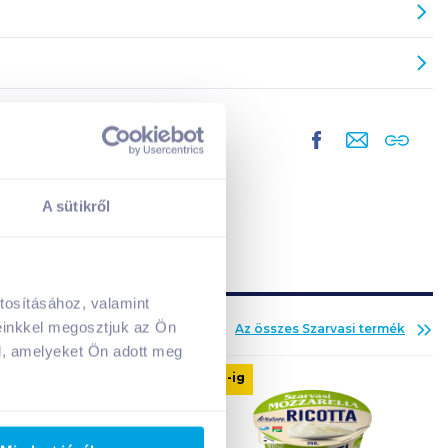
A sütikről
tosításához, valamint
A kosarad jelenleg üres.
einkkel megosztjuk az Ön
Az összes
Szarvasi
termék
Adj hozzá termékeket!
l, amelyeket Ön adott meg
08. 31
-ig