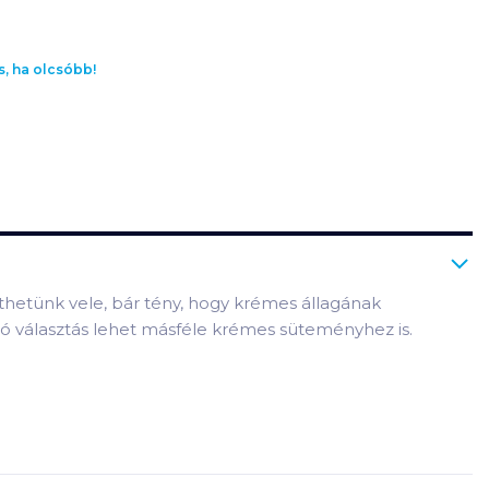
s, ha olcsóbb!
síthetünk vele, bár tény, hogy krémes állagának
ó választás lehet másféle krémes süteményhez is.