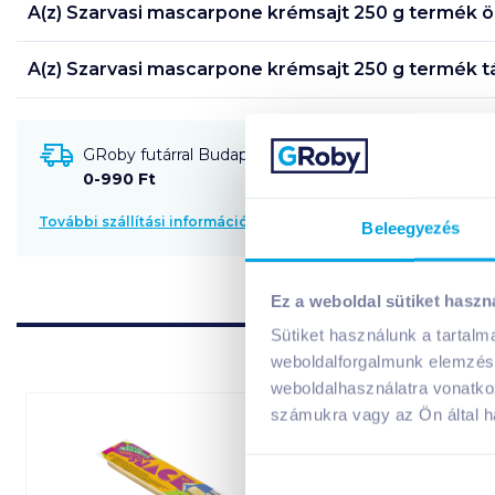
A(z)
Szarvasi mascarpone krémsajt 250 g
termék ös
A(z)
Szarvasi mascarpone krémsajt 250 g
termék t
GRoby futárral Budapestre és környékére szállítható
0-990 Ft
További szállítási információk
Beleegyezés
Ez a weboldal sütiket haszn
Sütiket használunk a tartal
weboldalforgalmunk elemzésé
weboldalhasználatra vonatko
számukra vagy az Ön által ha
08. 31
-ig