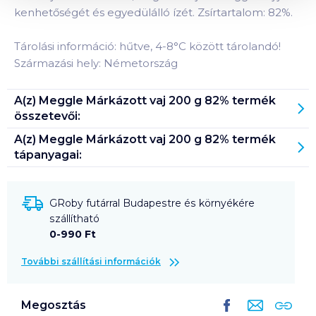
kenhetőségét és egyedülálló ízét. Zsírtartalom: 82%.
Tárolási információ: hűtve, 4-8°C között tárolandó!
Származási hely: Németország
A(z)
Meggle Márkázott vaj 200 g 82%
termék
összetevői:
A(z)
Meggle Márkázott vaj 200 g 82%
termék
tápanyagai:
GRoby futárral Budapestre és környékére
szállítható
0-990 Ft
További szállítási információk
Megosztás