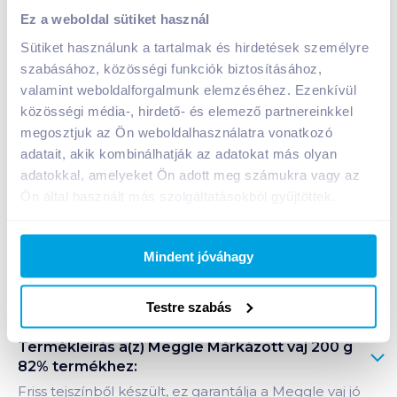
Meggle Márkázott vaj 200 g 82%
Ez a weboldal sütiket használ
1 199
Ft /
db
Sütiket használunk a tartalmak és hirdetések személyre
Egységár:
5 995
Ft /
kg
szabásához, közösségi funkciók biztosításához,
Nettó eladási ár:
1 016
Ft /
db
(
18
% áfa)
valamint weboldalforgalmunk elemzéséhez. Ezenkívül
közösségi média-, hirdető- és elemező partnereinkkel
megosztjuk az Ön weboldalhasználatra vonatkozó
Kosárba
Kosárba
adatait, akik kombinálhatják az adatokat más olyan
adatokkal, amelyeket Ön adott meg számukra vagy az
1 karton = 24 db
Ön által használt más szolgáltatásokból gyűjtöttek.
+1 karton a kosárba
Mindent jóváhagy
Bevásárlólistához adom
Értesíts, ha olcsóbb!
Testre szabás
Termékleírás a(z)
Meggle Márkázott vaj 200 g
82%
termékhez:
Friss tejszínből készült, ez garantálja a Meggle vaj jó