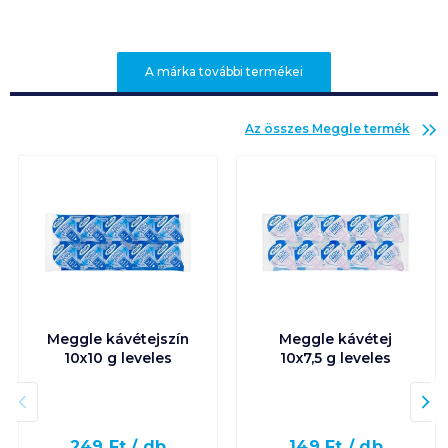
A márka további termékei
Az összes
Meggle
termék
Meggle kávétejszín
Meggle kávétej
10x10 g leveles
10x7,5 g leveles
249
Ft /
db
149
Ft /
db