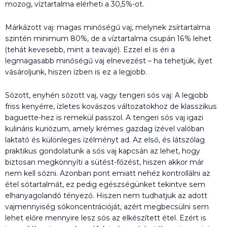
mozog, víztartalma elérheti a 30,5%-ot.
Márkázott vaj: magas minőségű vaj, melynek zsírtartalma
szintén minimum 80%, de a víztartalma csupán 16% lehet
(tehát kevesebb, mint a teavajé). Ezzel el is éri a
legmagasabb minőségű vaj elnevezést – ha tehetjük, ilyet
vásároljunk, hiszen ízben is ez a legjobb.
Sózott, enyhén sózott vaj, vagy tengeri sós vaj: A legjobb
friss kenyérre, ízletes kovászos változatokhoz de klasszikus
baguette-hez is remekül passzol. A tengeri sós vaj igazi
kulináris kuriózum, amely krémes gazdag ízével valóban
laktató és különleges ízélményt ad. Az első, és látszólag
praktikus gondolatunk a sós vaj kapcsán az lehet, hogy
biztosan megkönnyíti a sütést-főzést, hiszen akkor már
nem kell sózni. Azonban pont emiatt nehéz kontrollálni az
étel sótartalmát, ez pedig egészségünket tekintve sem
elhanyagolandó tényező. Hiszen nem tudhatjuk az adott
vajmennyiség sókoncentrációját, azért megbecsülni sem
lehet előre mennyire lesz sós az elkészített étel. Ezért is