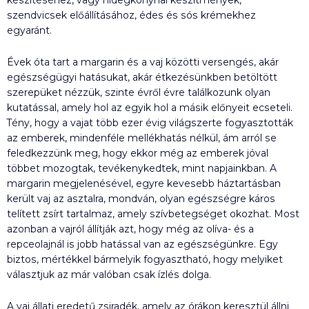
szendvicsek előállításához, édes és sós krémekhez
egyaránt.
Évek óta tart a margarin és a vaj közötti versengés, akár
egészségügyi hatásukat, akár étkezésünkben betöltött
szerepüket nézzük, szinte évről évre találkozunk olyan
kutatással, amely hol az egyik hol a másik előnyeit ecseteli.
Tény, hogy a vajat több ezer évig világszerte fogyasztották
az emberek, mindenféle mellékhatás nélkül, ám arról se
feledkezzünk meg, hogy ekkor még az emberek jóval
többet mozogtak, tevékenykedtek, mint napjainkban. A
margarin megjelenésével, egyre kevesebb háztartásban
került vaj az asztalra, mondván, olyan egészségre káros
telített zsírt tartalmaz, amely szívbetegséget okozhat. Most
azonban a vajról állítják azt, hogy még az olíva- és a
repceolajnál is jobb hatással van az egészségünkre. Egy
biztos, mértékkel bármelyik fogyasztható, hogy melyiket
választjuk az már valóban csak ízlés dolga.
A vaj állati eredetű zsiradék, amely az órákon keresztül állni