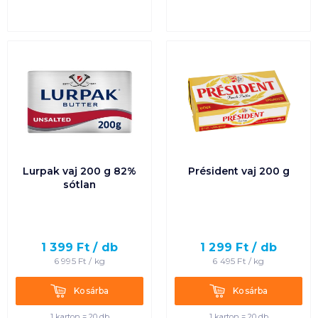
Lurpak vaj 200 g 82%
Président vaj 200 g
sótlan
1 399
Ft /
db
1 299
Ft /
db
6 995
Ft /
kg
6 495
Ft /
kg
Kosárba
Kosárba
Kosárba
Kosárba
1 karton = 20 db
1 karton = 20 db