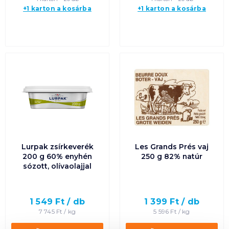
+1 karton a kosárba
+1 karton a kosárba
Lurpak zsírkeverék
Les Grands Prés vaj
200 g 60% enyhén
250 g 82% natúr
sózott, olívaolajjal
1 549
Ft /
db
1 399
Ft /
db
7 745
Ft /
kg
5 596
Ft /
kg