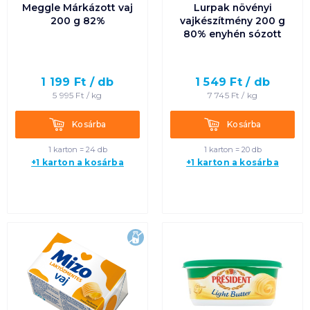
Meggle Márkázott vaj
Lurpak növényi
200 g 82%
vajkészítmény 200 g
80% enyhén sózott
1 199
Ft /
db
1 549
Ft /
db
5 995
Ft /
kg
7 745
Ft /
kg
Kosárba
Kosárba
Kosárba
Kosárba
1 karton = 24 db
1 karton = 20 db
+1 karton a kosárba
+1 karton a kosárba
laktózmentes