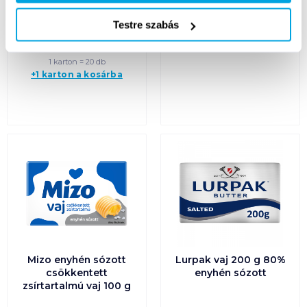
7 495
Ft /
kg
6 495
Ft /
kg
Testre szabás
Kosárba
Kosárba
Kosárba
Kosárba
1 karton = 20 db
+1 karton a kosárba
Mizo enyhén sózott
Lurpak vaj 200 g 80%
csökkentett
enyhén sózott
zsírtartalmú vaj 100 g