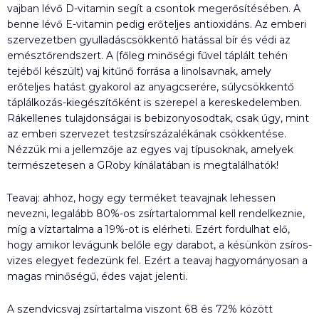
vajban lévő D-vitamin segít a csontok megerősítésében. A
benne lévő E-vitamin pedig erőteljes antioxidáns. Az emberi
szervezetben gyulladáscsökkentő hatással bír és védi az
emésztőrendszert. A (főleg minőségi fűvel táplált tehén
tejéből készült) vaj kitűnő forrása a linolsavnak, amely
erőteljes hatást gyakorol az anyagcserére, súlycsökkentő
táplálkozás-kiegészítőként is szerepel a kereskedelemben.
Rákellenes tulajdonságai is bebizonyosodtak, csak úgy, mint
az emberi szervezet testzsírszázalékának csökkentése.
Nézzük mi a jellemzője az egyes vaj típusoknak, amelyek
természetesen a GRoby kínálatában is megtalálhatók!
Teavaj: ahhoz, hogy egy terméket teavajnak lehessen
nevezni, legalább 80%-os zsírtartalommal kell rendelkeznie,
míg a víztartalma a 19%-ot is elérheti. Ezért fordulhat elő,
hogy amikor levágunk belőle egy darabot, a késünkön zsíros-
vizes elegyet fedezünk fel. Ezért a teavaj hagyományosan a
magas minőségű, édes vajat jelenti.
A szendvicsvaj zsírtartalma viszont 68 és 72% között