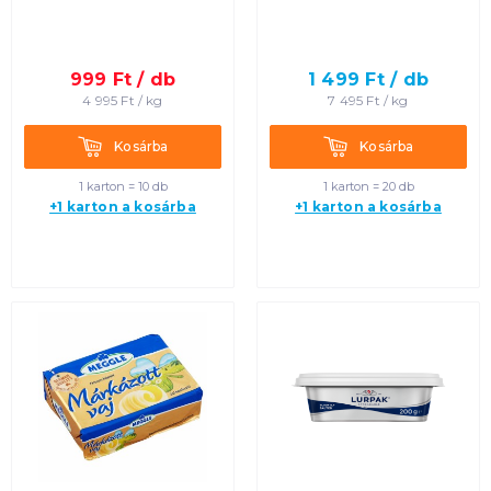
999
Ft /
db
1 499
Ft /
db
4 995
Ft /
kg
7 495
Ft /
kg
Kosárba
Kosárba
Kosárba
Kosárba
1 karton = 10 db
1 karton = 20 db
+1 karton a kosárba
+1 karton a kosárba