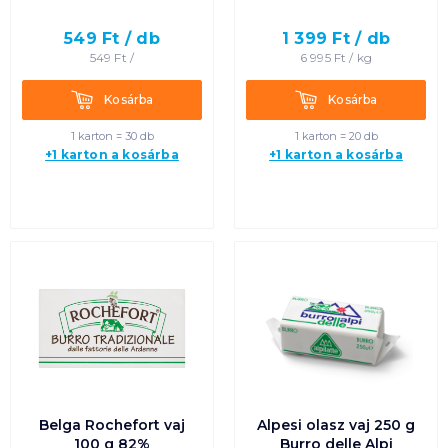
549
Ft /
db
1 399
Ft /
db
549
Ft /
6 995
Ft /
kg
Kosárba
Kosárba
Kosárba
Kosárba
1 karton = 30 db
1 karton = 20 db
+1 karton a kosárba
+1 karton a kosárba
Belga Rochefort vaj
Alpesi olasz vaj 250 g
100 g 82%
Burro delle Alpi