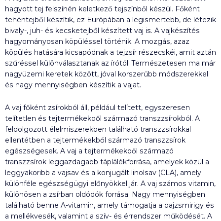
hagyott tej felszínén keletkező tejszínből készül. Főként
tehéntejből készítik, ez Európában a legismertebb, de létezik
bivaly-, juh- és kecsketejből készített vaj is. A vajkészítés
hagyományosan köpüléssel történik. A mozgás, azaz
köpülés hatására kicsapódnak a tejzsír részecskéi, amit aztán
szűréssel különválasztanak az írótól. Természetesen ma már
nagyüzemi keretek között, jóval korszerűbb módszerekkel
és nagy mennyiségben készítik a vajat.
A vaj főként zsírokból áll, például telített, egyszeresen
telítetlen és tejtermékekből származó transzzsírokból. A
feldolgozott élelmiszerekben található transzzsírokkal
ellentétben a tejtermékekből származó transzzsírok
egészségesek. A vaj a tejtermékekből származó
transzzsírok leggazdagabb táplálékforrása, amelyek közül a
leggyakoribb a vajsav és a konjugált linolsav (CLA), amely
különféle egészségügyi előnyökkel jár. A vaj számos vitamin,
különösen a zsírban oldódók forrása. Nagy mennyiségben
található benne A-vitamin, amely támogatja a pajzsmirigy és
a mellékvesék, valamint a szív- és érrendszer működését. A