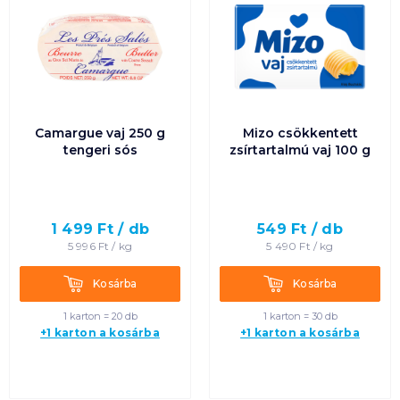
Camargue vaj 250 g
Mizo csökkentett
tengeri sós
zsírtartalmú vaj 100 g
1 499
Ft /
db
549
Ft /
db
5 996
Ft /
kg
5 490
Ft /
kg
Kosárba
Kosárba
Kosárba
Kosárba
1 karton = 20 db
1 karton = 30 db
+1 karton a kosárba
+1 karton a kosárba