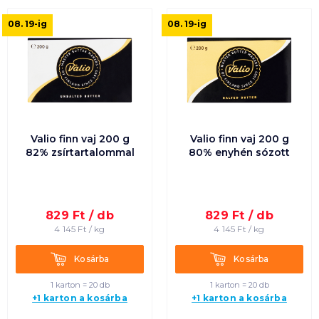
08. 19
-ig
08. 19
-ig
Valio finn vaj 200 g
Valio finn vaj 200 g
82% zsírtartalommal
80% enyhén sózott
829
Ft /
db
829
Ft /
db
4 145
Ft /
kg
4 145
Ft /
kg
Kosárba
Kosárba
Kosárba
Kosárba
1 karton = 20 db
1 karton = 20 db
+1 karton a kosárba
+1 karton a kosárba