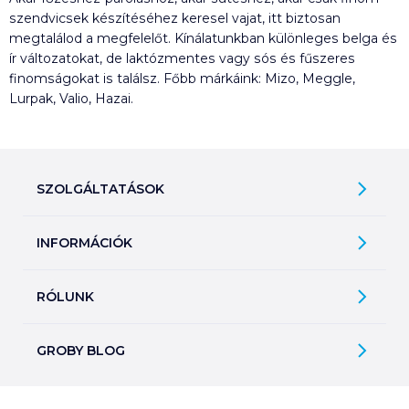
szendvicsek készítéséhez keresel vajat, itt biztosan
megtalálod a megfelelőt. Kínálatunkban különleges belga és
ír változatokat, de laktózmentes vagy sós és fűszeres
finomságokat is találsz. Főbb márkáink: Mizo, Meggle,
Lurpak, Valio, Hazai.
SZOLGÁLTATÁSOK
Ajándékkosarak
INFORMÁCIÓK
Árfigyelő
Áruházunk működése
Bevásárlólisták
RÓLUNK
Általános szerződési feltételek
Üvegvisszaváltás
Bemutatkozunk
Elállási jog
Szelektív hulladékok gyűjtése
GROBY BLOG
Kapcsolat
Adatkezelési tájékoztató
Kerekítsd fel!
Ne csak forrón idd!
Üzleteink
2026. 07. 23.
Fizetési módok