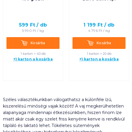
599
Ft /
db
1 199
Ft /
db
5 990
Ft /
kg
4 796
Ft /
kg
Kosárba
Kosárba
Kosárba
Kosárba
1 karton = 40 db
1 karton = 20 db
+1 karton a kosárba
+1 karton a kosárba
Széles választékunkban válogathatsz a különféle ízű,
kiszerelésű minőségi vajak között! A vaj megkerülhetetlen
alapanyaga mindennapi étkezésünkben, hiszen finom íze
miatt akár csak egy szelet friss kenyérre kenve is rendkívül
tápláló és laktató lehet. Tökéletes sütemények
készítéséhez, vagy hidegkonyhai készítmények,