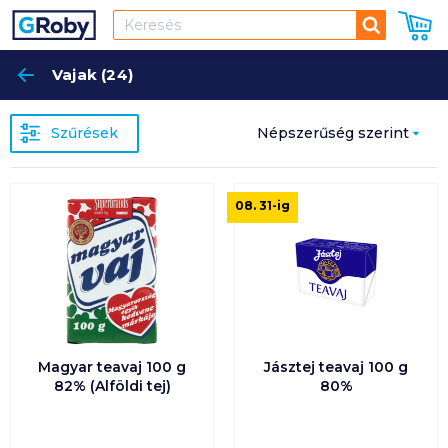
Keresés
Vajak (24)
Keres
Szűrések
Népszerűség szerint
Népszerűség szerint
08. 31
-ig
Ár szerint növekvő
Ár szerint csökkenő
Egységár szerint
növekvő
Magyar teavaj 100 g
Jásztej teavaj 100 g
82% (Alföldi tej)
80%
Egységár szerint
csökkenő