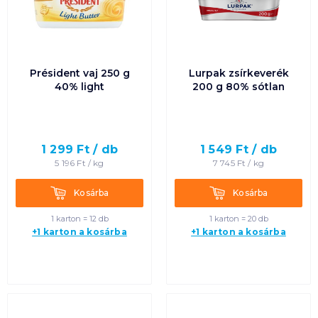
Président vaj 250 g
Lurpak zsírkeverék
40% light
200 g 80% sótlan
1 299
Ft /
db
1 549
Ft /
db
5 196
Ft /
kg
7 745
Ft /
kg
Kosárba
Kosárba
Kosárba
Kosárba
1 karton = 12 db
1 karton = 20 db
+1 karton a kosárba
+1 karton a kosárba