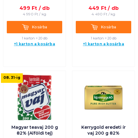
499
Ft /
db
449
Ft /
db
Termék neve A-Z
4 990
Ft /
kg
4 490
Ft /
kg
Termék neve Z-A
Kosárba
Kosárba
Kosárba
Kosárba
1 karton = 20 db
1 karton = 20 db
+1 karton a kosárba
+1 karton a kosárba
08. 31
-ig
Magyar teavaj 200 g
Kerrygold eredeti ír
82% (Alföldi tej)
vaj 200 g 82%