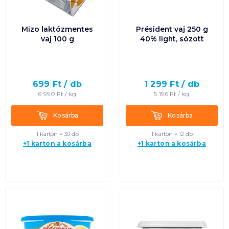
Mizo laktózmentes
Président vaj 250 g
vaj 100 g
40% light, sózott
699
Ft /
db
1 299
Ft /
db
6 990
Ft /
kg
5 196
Ft /
kg
Kosárba
Kosárba
Kosárba
Kosárba
1 karton = 30 db
1 karton = 12 db
+1 karton a kosárba
+1 karton a kosárba