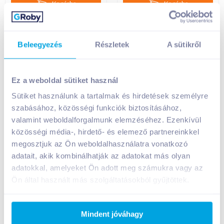
Kosárba
Kosárba
Kosárba
Kosárba
1 karton = 20 db
1 karton = 12 db
+1 karton a kosárba
+1 karton a kosárba
Beleegyezés
Részletek
A sütikről
Ez a weboldal sütiket használ
Sütiket használunk a tartalmak és hirdetések személyre
szabásához, közösségi funkciók biztosításához,
valamint weboldalforgalmunk elemzéséhez. Ezenkívül
közösségi média-, hirdető- és elemező partnereinkkel
megosztjuk az Ön weboldalhasználatra vonatkozó
adatait, akik kombinálhatják az adatokat más olyan
Kerrygold eredeti ír
President vaj 200 g
adatokkal, amelyeket Ön adott meg számukra vagy az
vaj 200 g 80% sós
sózott
Ön által használt más szolgáltatásokból gyűjtöttek.
Mindent jóváhagy
1 499
Ft /
db
1 299
Ft /
db