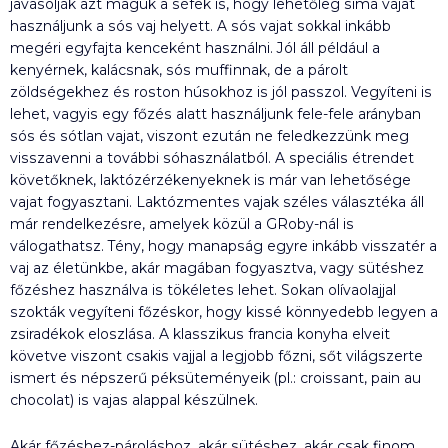
javasolják azt maguk a séfek is, hogy lehetőleg sima vajat
használjunk a sós vaj helyett. A sós vajat sokkal inkább
megéri egyfajta kenceként használni. Jól áll például a
kenyérnek, kalácsnak, sós muffinnak, de a párolt
zöldségekhez és roston húsokhoz is jól passzol. Vegyíteni is
lehet, vagyis egy főzés alatt használjunk fele-fele arányban
sós és sótlan vajat, viszont ezután ne feledkezzünk meg
visszavenni a további sóhasználatból. A speciális étrendet
követőknek, laktózérzékenyeknek is már van lehetősége
vajat fogyasztani. Laktózmentes vajak széles választéka áll
már rendelkezésre, amelyek közül a GRoby-nál is
válogathatsz. Tény, hogy manapság egyre inkább visszatér a
vaj az életünkbe, akár magában fogyasztva, vagy sütéshez
főzéshez használva is tökéletes lehet. Sokan olívaolajjal
szokták vegyíteni főzéskor, hogy kissé könnyedebb legyen a
zsiradékok eloszlása. A klasszikus francia konyha elveit
követve viszont csakis vajjal a legjobb főzni, sőt világszerte
ismert és népszerű péksüteményeik (pl.: croissant, pain au
chocolat) is vajas alappal készülnek.
Akár főzéshez-pároláshoz, akár sütéshez, akár csak finom