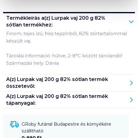
Termékleírás a(z)
Lurpak vaj 200 g 82%
sótlan
termékhez:
Finom, tejes ízű, friss tejszínből, 82% zsírtartalommal
készült vaj.
Tárolási információ: hűtve, 2-8°C között tárolandó!
Származási hely: Dánia
A(z)
Lurpak vaj 200 g 82% sótlan
termék
összetevői:
A(z)
Lurpak vaj 200 g 82% sótlan
termék
tápanyagai:
GRoby futárral Budapestre és környékére
szállítható
0-990 Ft