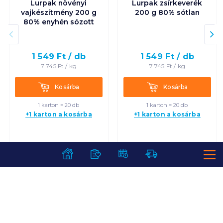
Lurpak növényi
Lurpak zsírkeverék
vajkészítmény 200 g
200 g 80% sótlan
80% enyhén sózott
1 549
Ft /
db
1 549
Ft /
db
7 745
Ft /
kg
7 745
Ft /
kg
Kosárba
Kosárba
Kosárba
Kosárba
1 karton = 20 db
1 karton = 20 db
+1 karton a kosárba
+1 karton a kosárba
SZOLGÁLTATÁSOK
Ajándékkosarak