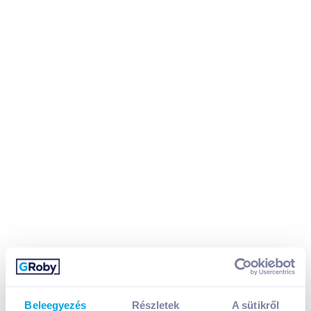
Beleegyezés
Részletek
A sütikről