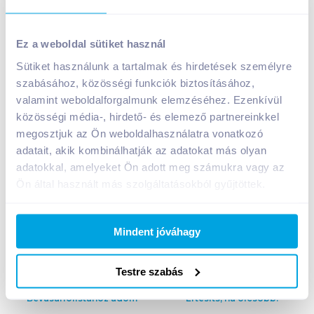
Ez a weboldal sütiket használ
Sütiket használunk a tartalmak és hirdetések személyre
szabásához, közösségi funkciók biztosításához,
Lurpak vaj 200 g 82% sótlan
valamint weboldalforgalmunk elemzéséhez. Ezenkívül
1 399
Ft /
db
közösségi média-, hirdető- és elemező partnereinkkel
Egységár:
6 995
Ft /
kg
megosztjuk az Ön weboldalhasználatra vonatkozó
Nettó eladási ár:
1 186
Ft /
db
(
18
% áfa)
adatait, akik kombinálhatják az adatokat más olyan
adatokkal, amelyeket Ön adott meg számukra vagy az
Ön által használt más szolgáltatásokból gyűjtöttek.
Kosárba
Kosárba
1 karton = 20 db
Mindent jóváhagy
+1 karton a kosárba
Testre szabás
Bevásárlólistához adom
Értesíts, ha olcsóbb!