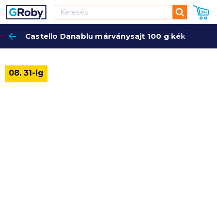
Keresés
Castello Danablu márványsajt 100 g kék
Keres
08. 31-ig