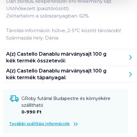
Dán zsírdús, kékpenésszel érő félkemény sajt.
Utóhőkezelt (pasztőrözött).
Zsírtartalom a szárazanyagban: 62%.
Tárolási információ: hűtve, 2-5°C között tárolandó!
Származási hely: Dánia
A(z)
Castello Danablu márványsajt 100 g
kék
termék összetevői:
A(z)
Castello Danablu márványsajt 100 g
kék
termék tápanyagai:
GRoby futárral Budapestre és környékére
szállítható
0-990 Ft
További szállítási információk