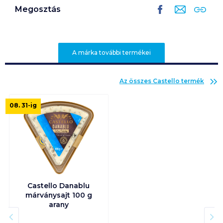
Megosztás
A márka további termékei
Az összes
Castello
termék
08. 31
-ig
Castello Danablu
márványsajt 100 g
arany