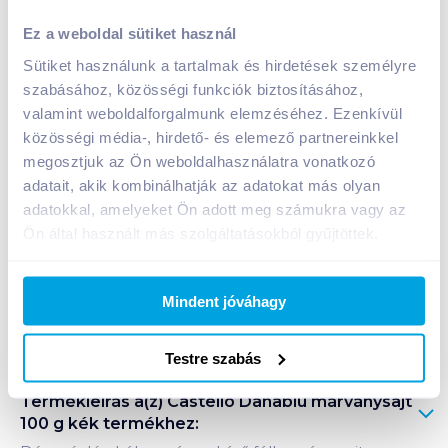
Castello Danablu márványsajt 100 g kék
Ez a weboldal sütiket használ
999
Ft /
db
Sütiket használunk a tartalmak és hirdetések személyre
Egységár:
9 990
Ft /
kg
szabásához, közösségi funkciók biztosításához,
Nettó eladási ár:
847
Ft /
db
(
18
% áfa)
valamint weboldalforgalmunk elemzéséhez. Ezenkívül
közösségi média-, hirdető- és elemező partnereinkkel
Kosárba
megosztjuk az Ön weboldalhasználatra vonatkozó
Kosárba
adatait, akik kombinálhatják az adatokat más olyan
adatokkal, amelyeket Ön adott meg számukra vagy az
1 karton = 10 db
Ön által használt más szolgáltatásokból gyűjtöttek.
+1 karton a kosárba
Mindent jóváhagy
Bevásárlólistához adom
Értesíts, ha olcsóbb!
Testre szabás
Termékleírás a(z)
Castello Danablu márványsajt
100 g kék
termékhez: